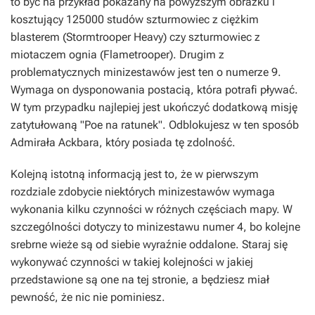
to być na przykład pokazany na powyższym obrazku i
kosztujący 125000 studów szturmowiec z ciężkim
blasterem (Stormtrooper Heavy) czy szturmowiec z
miotaczem ognia (Flametrooper). Drugim z
problematycznych minizestawów jest ten o numerze 9.
Wymaga on dysponowania postacią, która potrafi pływać.
W tym przypadku najlepiej jest ukończyć dodatkową misję
zatytułowaną "Poe na ratunek". Odblokujesz w ten sposób
Admirała Ackbara, który posiada tę zdolność.
Kolejną istotną informacją jest to, że w pierwszym
rozdziale zdobycie niektórych minizestawów wymaga
wykonania kilku czynności w różnych częściach mapy. W
szczególności dotyczy to minizestawu numer 4, bo kolejne
srebrne wieże są od siebie wyraźnie oddalone. Staraj się
wykonywać czynności w takiej kolejności w jakiej
przedstawione są one na tej stronie, a będziesz miał
pewność, że nic nie pominiesz.