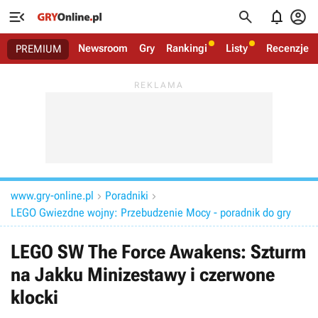




Newsroom
Gry
Rankingi
Listy
Recenzje
PREMIUM
www.gry-online.pl
Poradniki


LEGO Gwiezdne wojny: Przebudzenie Mocy - poradnik do gry
LEGO SW The Force Awakens: Szturm
na Jakku Minizestawy i czerwone
klocki