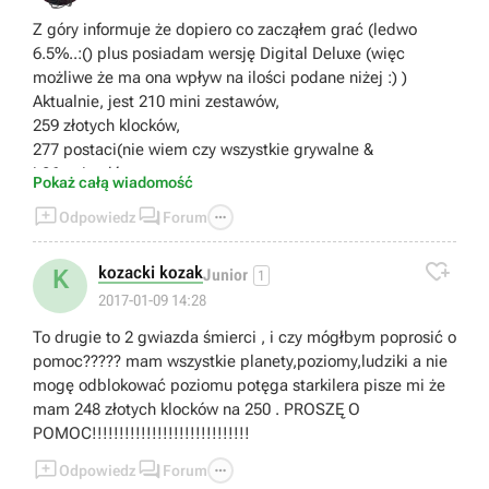
Z góry informuje że dopiero co zacząłem grać (ledwo
6.5%..:() plus posiadam wersję Digital Deluxe (więc
możliwe że ma ona wpływ na ilości podane niżej :) )
Aktualnie, jest 210 mini zestawów,
259 złotych klocków,
277 postaci(nie wiem czy wszystkie grywalne &
i 86 pojazdów
Pokaż całą wiadomość
PS. Poradnik super :)



Odpowiedz
Forum

kozacki kozak
K
Junior
1
2017-01-09 14:28
To drugie to 2 gwiazda śmierci , i czy mógłbym poprosić o
pomoc????? mam wszystkie planety,poziomy,ludziki a nie
mogę odblokować poziomu potęga starkilera pisze mi że
mam 248 złotych klocków na 250 . PROSZĘ O
POMOC!!!!!!!!!!!!!!!!!!!!!!!!!!!!!



Odpowiedz
Forum