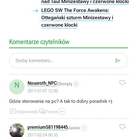
nad Taul Minizestawy i czerwone klocki
LEGO SW The Force Awakens:
Ottegański szturm Minizestawy i
czerwone klocki
Komentarze czytelników

Dodaj komentarz...

Nousroth_NPC
N
Chorąży
5
2017-07-07 12:00
Gdzie sterowanie na pc? A tak to dobry poradnik =)



Odpowiedz
Forum

premium581198445
Junior
1
👍
2017-02-24 00:35