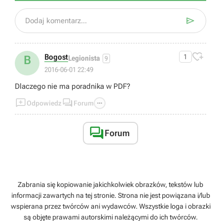

Dodaj komentarz...

Bogost
1
B
Legionista
9
2016-06-01 22:49
Dlaczego nie ma poradnika w PDF?



Odpowiedz
Forum

Forum
Zabrania się kopiowanie jakichkolwiek obrazków, tekstów lub
informacji zawartych na tej stronie. Strona nie jest powiązana i/lub
wspierana przez twórców ani wydawców. Wszystkie loga i obrazki
są objęte prawami autorskimi należącymi do ich twórców.