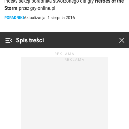
indeks sekcji poradnika stworzonego dla gry
Heroes of the
Storm
przez gry-online.pl
PORADNIKI
Aktualizacja:
1 sierpnia 2016


Spis treści