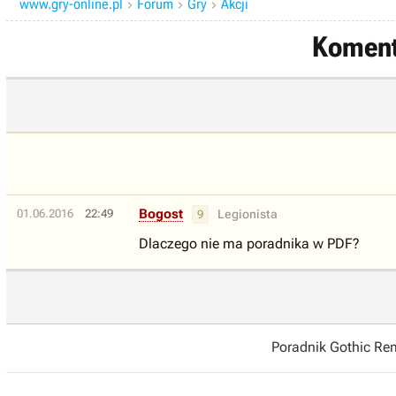
www.gry-online.pl
Forum
Gry
Akcji



Komenta
Bogost
01.06.2016
22:49
Legionista
9
Dlaczego nie ma poradnika w PDF?
Poradnik Gothic R