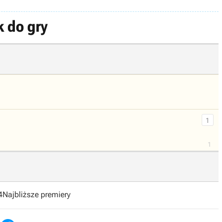
k do gry
1
1
4
Najbliższe premiery