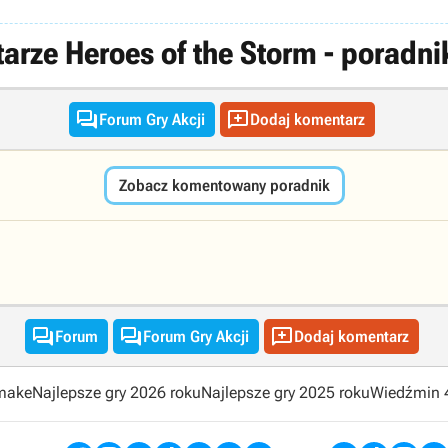
rze Heroes of the Storm - poradni


Forum Gry Akcji
Dodaj komentarz
Zobacz komentowany poradnik



Forum
Forum Gry Akcji
Dodaj komentarz
emake
Najlepsze gry 2026 roku
Najlepsze gry 2025 roku
Wiedźmin 