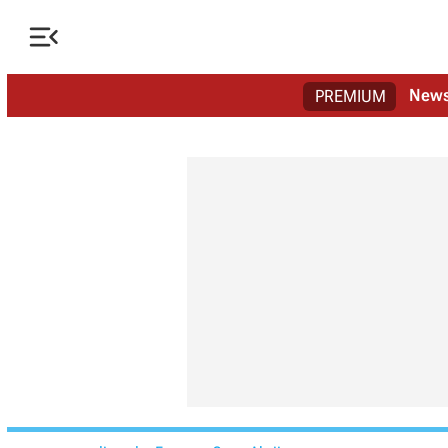

New
PREMIUM