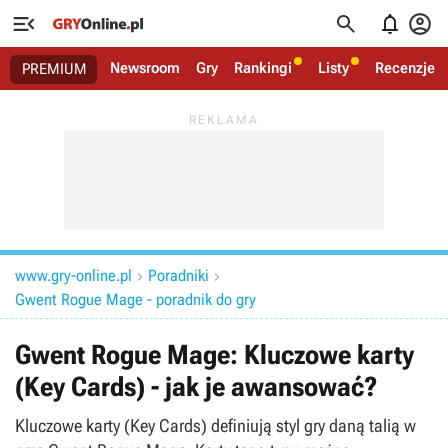




Newsroom
Gry
Rankingi
Listy
Recenzje
PREMIUM
www.gry-online.pl
Poradniki


Gwent Rogue Mage - poradnik do gry
Gwent Rogue Mage: Kluczowe karty
(Key Cards) - jak je awansować?
Kluczowe karty (Key Cards) definiują styl gry daną talią w