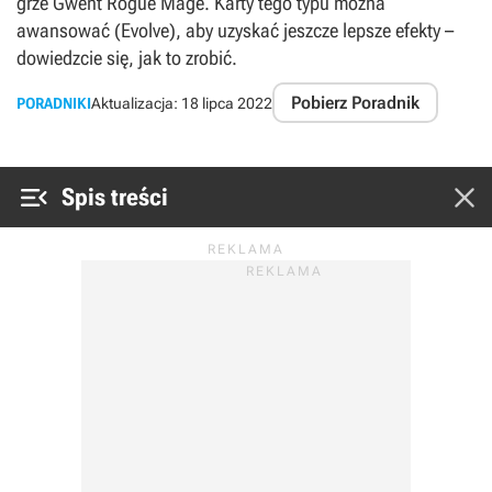
grze Gwent Rogue Mage. Karty tego typu można
awansować (Evolve), aby uzyskać jeszcze lepsze efekty –
dowiedzcie się, jak to zrobić.
Pobierz Poradnik
PORADNIKI
Aktualizacja:
18 lipca 2022


Spis treści