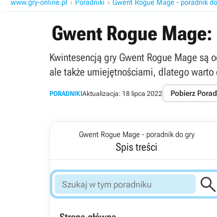
www.gry-online.pl
Poradniki
Gwent Rogue Mage - poradnik do


Gwent Rogue Mage: K
Kwintesencją gry Gwent Rogue Mage są oczy
ale także umiejętnościami, dlatego warto
Pobierz Porad
PORADNIKI
Aktualizacja:
18 lipca 2022
Gwent Rogue Mage - poradnik do gry
Spis treści