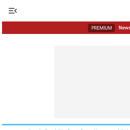

New
PREMIUM