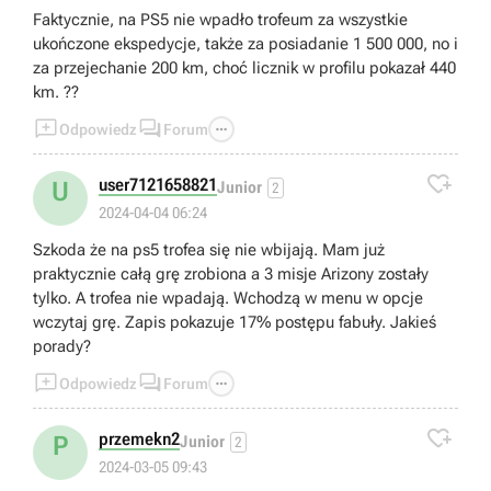
Faktycznie, na PS5 nie wpadło trofeum za wszystkie
ukończone ekspedycje, także za posiadanie 1 500 000, no i
za przejechanie 200 km, choć licznik w profilu pokazał 440
km. ??



Odpowiedz
Forum

user7121658821
U
Junior
2
2024-04-04 06:24
Szkoda że na ps5 trofea się nie wbijają. Mam już
praktycznie całą grę zrobiona a 3 misje Arizony zostały
tylko. A trofea nie wpadają. Wchodzą w menu w opcje
wczytaj grę. Zapis pokazuje 17% postępu fabuły. Jakieś
porady?



Odpowiedz
Forum

przemekn2
P
Junior
2
2024-03-05 09:43