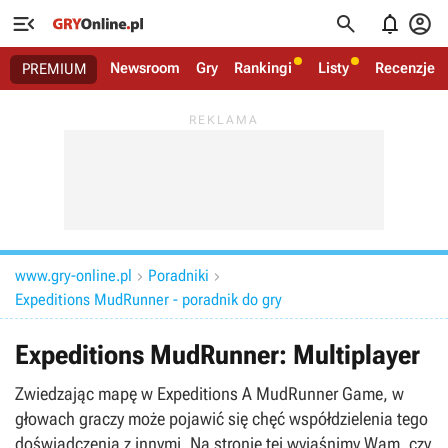




Newsroom
Gry
Rankingi
Listy
Recenzje
PREMIUM
www.gry-online.pl
Poradniki


Expeditions MudRunner - poradnik do gry
Expeditions MudRunner: Multiplayer
Zwiedzając mapę w Expeditions A MudRunner Game, w
głowach graczy może pojawić się chęć współdzielenia tego
doświadczenia z innymi. Na stronie tej wyjaśnimy Wam, czy