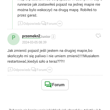
runnerze jak zostawiłeś pojazd na jednej mapie nie
można bylo wskoczyć na drugą mapę. Robiłeś to
przez garaż.



Odpowiedz
Forum

przemekn2
P
Junior
2
2024-03-05 08:39
Jak zmienić pojazd jeśli jestem na drugiej mapie,bo
skończyło mi się paliwo i nie umiem zmienić!!!Musiałem
restartować,kiedyś szło a teraz???!!



Odpowiedz
Forum

Forum