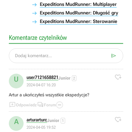
Expeditions MudRunner: Multiplayer
Expeditions MudRunner: Długość gry
Expeditions MudRunner: Sterowanie
Komentarze czytelników

Dodaj komentarz...

user7121658821
U
Junior
2
2024-04-07 16:20
Artur a ukończyłeś wszystkie ekspedycje?



Odpowiedz
Forum

arturarturc
A
Junior
1
2024-04-05 19:52