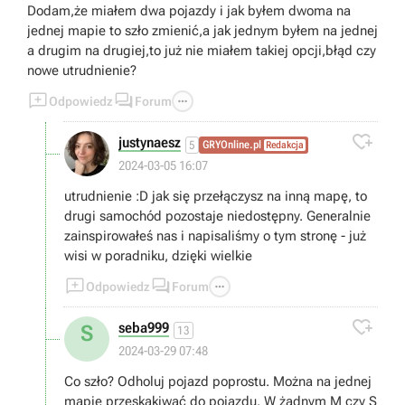
Dodam,że miałem dwa pojazdy i jak byłem dwoma na
jednej mapie to szło zmienić,a jak jednym byłem na jednej
a drugim na drugiej,to już nie miałem takiej opcji,błąd czy
nowe utrudnienie?



Odpowiedz
Forum

justynaesz
5
GRYOnline.pl
Redakcja
2024-03-05 16:07
utrudnienie :D jak się przełączysz na inną mapę, to
drugi samochód pozostaje niedostępny. Generalnie
zainspirowałeś nas i napisaliśmy o tym stronę - już
wisi w poradniku, dzięki wielkie



Odpowiedz
Forum

seba999
S
13
2024-03-29 07:48
Co szło? Odholuj pojazd poprostu. Można na jednej
mapie przeskakiwać do pojazdu. W żadnym M czy S