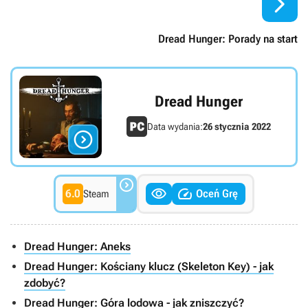

Dread Hunger: Porady na start
Dread Hunger
Data wydania:
26 stycznia 2022




6.0
Oceń Grę
Steam
Dread Hunger: Aneks
Dread Hunger: Kościany klucz (Skeleton Key) - jak
zdobyć?
Dread Hunger: Góra lodowa - jak zniszczyć?