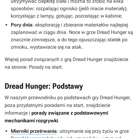
utrzymywać ciepłotę ciała i można to zrobić na kilka
sposobów: rozpalając ognisko (jeśli macie materiały),
korzystając z lampy, gotując, pozostając w kabinie;
Pory dnia
: eksplorację i zbieranie materiałów najlepiej
zaplanować w ciągu dnia. Noce w grze
Dread Hunger
są
znacznie zimniejsze, a do tego opuszczając statek po
zmroku, wystawiacie się na atak.
Więcej porad związanych z grą
Dread Hunger
znajdziecie
na stronie: Porady na start.
Dread Hunger: Podstawy
W naszym przewodniku po podstawach gry
Dread Hunger
,
poza przydatnymi poradami na start, znajdziecie
informacje i
porady związane z podstawowymi
mechanikami rozgrywki
.
Mierniki przetrwania
: utrzymanie się przy życiu w grze