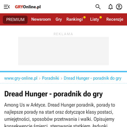




Newsroom
Gry
Rankingi
Listy
Recenzje
PREMIUM
www.gry-online.pl
Poradniki
Dread Hunger - poradnik do gry


Dread Hunger - poradnik do gry
Among Us w Arktyce. Dread Hunger poradnik, porady to
najlepsze porady na start oraz dotyczące klasy postaci,
umiejętności, sposobów przetrwania i walki. Opisujemy
konsekwencje śmierci, sterowanie statkiem, ładunki