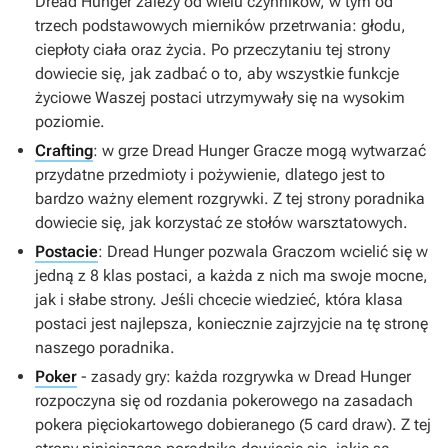
Dread Hunger
zależy od wielu czynników, w tym od
trzech podstawowych mierników przetrwania: głodu,
ciepłoty ciała oraz życia. Po przeczytaniu tej strony
dowiecie się, jak zadbać o to, aby wszystkie funkcje
życiowe Waszej postaci utrzymywały się na wysokim
poziomie.
Crafting
: w grze
Dread Hunger
Gracze mogą wytwarzać
przydatne przedmioty i pożywienie, dlatego jest to
bardzo ważny element rozgrywki. Z tej strony poradnika
dowiecie się, jak korzystać ze stołów warsztatowych.
Postacie
:
Dread Hunger
pozwala Graczom wcielić się w
jedną z 8 klas postaci, a każda z nich ma swoje mocne,
jak i słabe strony. Jeśli chcecie wiedzieć, która klasa
postaci jest najlepsza, koniecznie zajrzyjcie na tę stronę
naszego poradnika.
Poker
- zasady gry: każda rozgrywka w
Dread Hunger
rozpoczyna się od rozdania pokerowego na zasadach
pokera pięciokartowego dobieranego (5 card draw). Z tej