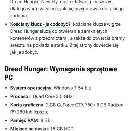
Dread Hunger
. Niestety, nie tak łatwo ją zniszczyć,
dlatego warto wiedzieć, jak się przygotować do takiego
zadania.
Kościany klucz - jak zdobyć?
: kościane klucze w grze
Dread Hunger
służą do otwierania zamkniętych
kontenerów z przedmiotami, a także do otwarcia bramy
aresztu na pokładzie statku. Z tej strony dowiecie się,
jak je zdobyć.
Dread Hunger: Wymagania sprzętowe
PC
System operacyjny
: Windows 7 64-bit;
Procesor
: Quad Core 2.5 GHz;
Karta graficzna
: 2 GB GeForce GTX 760 / 3 GB Radeon
R9 280 lub lepsza;
Pamięć RAM
: 8 GB;
Miejsce na dysku
: 15 GB HDD.