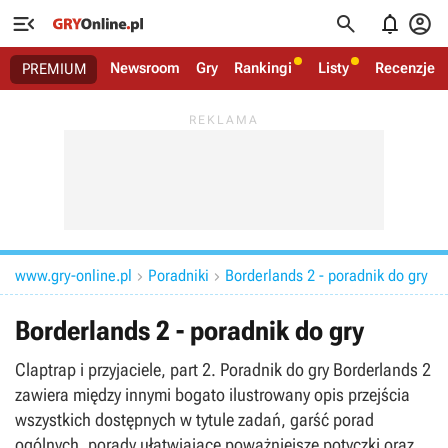




Newsroom
Gry
Rankingi
Listy
Recenzje
PREMIUM
www.gry-online.pl
Poradniki
Borderlands 2 - poradnik do gry


Borderlands 2 - poradnik do gry
Claptrap i przyjaciele, part 2. Poradnik do gry Borderlands 2
zawiera między innymi bogato ilustrowany opis przejścia
wszystkich dostępnych w tytule zadań, garść porad
ogólnych, porady ułatwiające poważniejsze potyczki oraz