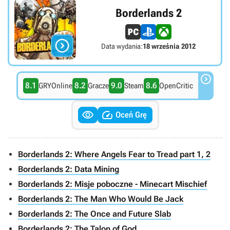
Borderlands 2

Data wydania:
18 września 2012

8.1
8.2
9.0
8.6
GRYOnline
Gracze
Steam
OpenCritic


Oceń Grę
Borderlands 2: Where Angels Fear to Tread part 1, 2
Borderlands 2: Data Mining
Borderlands 2: Misje poboczne - Minecart Mischief
Borderlands 2: The Man Who Would Be Jack
Borderlands 2: The Once and Future Slab
Borderlands 2: The Talon of God