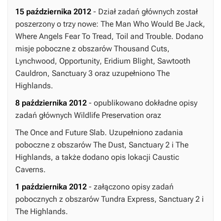
15 października 2012
- Dział zadań głównych został
poszerzony o trzy nowe:
The Man Who Would Be Jack
,
Where Angels Fear To Tread
,
Toil and Trouble
. Dodano
misje poboczne z obszarów
Thousand Cuts
,
Lynchwood
,
Opportunity
,
Eridium Blight
,
Sawtooth
Cauldron
,
Sanctuary 3
oraz uzupełniono
The
Highlands
.
8 października 2012
- opublikowano dokładne opisy
zadań głównych
Wildlife Preservation
oraz
The Once and Future Slab
. Uzupełniono zadania
poboczne z obszarów
The Dust
,
Sanctuary 2
i
The
Highlands
, a także dodano opis lokacji
Caustic
Caverns
.
1 października 2012
- załączono opisy zadań
pobocznych z obszarów
Tundra Express
,
Sanctuary 2
i
The Highlands
.