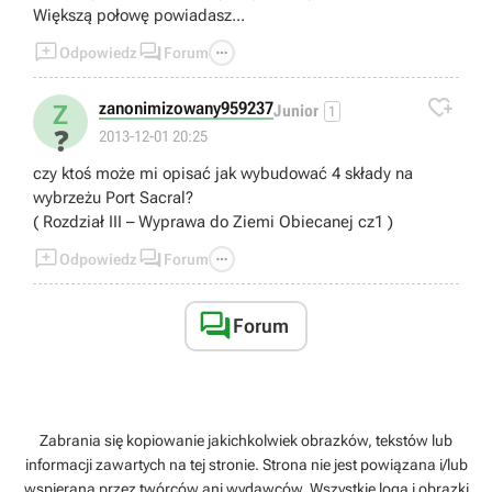
Większą połowę powiadasz...



Odpowiedz
Forum

zanonimizowany959237
Z
Junior
1
❓
2013-12-01 20:25
czy ktoś może mi opisać jak wybudować 4 składy na
wybrzeżu Port Sacral?
( Rozdział III – Wyprawa do Ziemi Obiecanej cz1 )



Odpowiedz
Forum

Forum
Zabrania się kopiowanie jakichkolwiek obrazków, tekstów lub
informacji zawartych na tej stronie. Strona nie jest powiązana i/lub
wspierana przez twórców ani wydawców. Wszystkie loga i obrazki