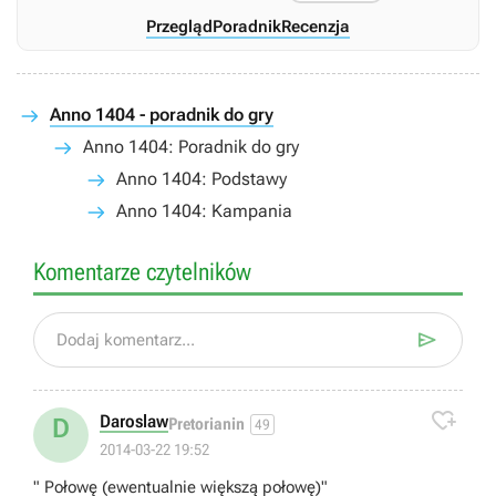
Przegląd
Poradnik
Recenzja
Anno 1404 - poradnik do gry
Anno 1404: Poradnik do gry
Anno 1404: Podstawy
Anno 1404: Kampania
Komentarze czytelników

Dodaj komentarz...

Daroslaw
D
Pretorianin
49
2014-03-22 19:52
" Połowę (ewentualnie większą połowę)"