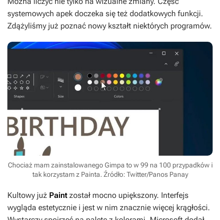
Można liczyć nie tylko na wizualne zmiany. Część
systemowych apek doczeka się też dodatkowych funkcji.
Zdążyliśmy już poznać nowy kształt niektórych programów.
Chociaż mam zainstalowanego Gimpa to w 99 na 100 przypadków i
tak korzystam z Painta. Źródło: Twitter/Panos Panay
Kultowy już
Paint
został mocno upiększony. Interfejs
wygląda estetycznie i jest w nim znacznie więcej krągłości.
Wystarczy spojrzeć na paletę z kolorami. Microsoft dodał