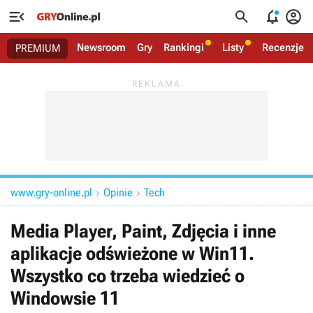




Newsroom
Gry
Rankingi
Listy
Recenzje
PREMIUM
www.gry-online.pl
Opinie
Tech


Media Player, Paint, Zdjęcia i inne
aplikacje odświeżone w Win11.
Wszystko co trzeba wiedzieć o
Windowsie 11