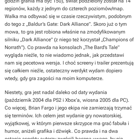
godzin grania ma być 150), świat podzielony został na 14
regionów, każdy z jednym do czterech poziomów/map.
Walka ma odbywać się w czasie rzeczywistym, podobnym
do tego z „Baldur’s Gate: Dark Alliance”. Skoro już o tym
mowa, to gra jest robiona właśnie na zmodyfikowanym
silniku „Dark Alliance” (z niego też korzystał „Champions of
Norrath”). Co prawda na konsolach „The Bard’s Tale”
wygląda nieźle, to nie wiadomo jednak, jak przedstawi
nam się pecetowa wersja. I choć screeny i trailer prezentują
się całkiem nieźle, ostateczny werdykt wydam dopiero
wtedy, gdy gra zagości na moim komputerze.
Niestety, gra jest nadal daleko od daty wydania
(październik 2004 dla PS2 i Xbox’a, wiosna 2005 dla PC).
Co więcej, Brian Fargo i jego ekipa nie zamierzają trzymać
się terminów. Ich celem jest wydanie gry nowatorskiej,
wyjątkowej, w którym pierwsze skrzypce ma grać fabuła i
humor, aniżeli grafika i dźwięk. Co prawda i na dwa
ostanie aspekty autorzy zwrócili baczną uwagę, by nie