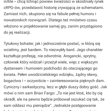
inXile – chcą tchnąć powiew świeżości w skostniały rynek
cRPG-ów, przedstawić historię zrywającą ze schematami.
Zamiast nich, skupiono się na fabule pełnej humoru i
nowatorskich rozwiązań. Dlatego też mnóstwo czasu
włożono w projektowanie samej gry, zanim przystąpiono
do jej realizacji.
Tytułowy bohater, jak i jednocześnie postać, w którą się
wcielimy, jest bardem. To niezwykły bard. Jego charakter
kształtuje profesję, nie odwrotnie. Arogancki, sprytny,
człowiek który widział i przeżył wiele, więc z większym
dystansem i humorem podchodzi do otaczającego go
świata. Pełen uwodzicielskiego wdzięku, żądny sławy,
bogactwa i – oczywiście – zainteresowania pięknych dam.
Cyniczny i sarkastyczny, lecz w głębi duszy dobry gość. Jak
mówi o nim sam Brian Fargo: „To nie jest ktoś, kto by cię
okradł, ale na pewno będzie próbował oszukać cię tak, że
sam oddasz mu pieniądze”. Jednakże postępowanie