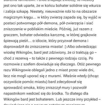
jest ono tak uparte, że w końcu bohater solidnie się wkurza
i zabija szkapę. Niestety, nieuważnie robi to na obszarze
magicznym kręgu... w który zwierzę zapada się, by wyjść w
postaci potwornego pół-demona, pół-zwierzęcia i siać
zniszczenie w pobliskim mieście. Później, już razem z
graczem, bohater odwiedza karczmę, w której grajkowie
śpiewają pieśń... o idiocie, który przyzwał demona i
doprowadził do zniszczenia miasta! :) Albo odwiedzając
wioskę Wikingów, bard jest zdziwiony, że ci traktują go –
choć z rezerwą – to także z pewnego rodzaju czcią. Po
rozmowie z szefem dowiaduje się dlaczego. Otóż pewnego
razu Wikingowie oblegali jedno z miast przez wiele dni,
lecz nie mogli uporać się z murami. Właśnie wtedy (chcąc
oczywiście pomóc miastu) bard zdecydował się
sprowadzić smoka, który zniszczył mury i pozwolił
napastnikom wedrzeć się do środka. To dlatego dla
Wikingów bard jest bohaterem. Lub jeszcze inny przykład –