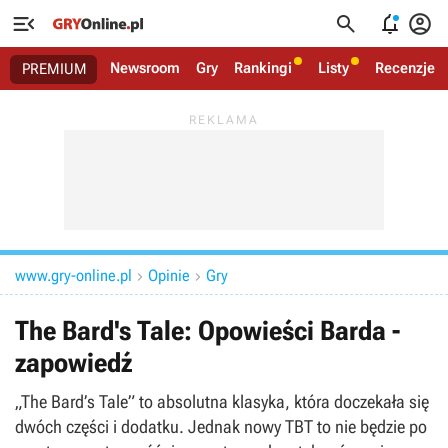




Newsroom
Gry
Rankingi
Listy
Recenzje
PREMIUM
www.gry-online.pl
Opinie
Gry


The Bard's Tale: Opowieści Barda -
zapowiedź
„The Bard’s Tale” to absolutna klasyka, która doczekała się
dwóch części i dodatku. Jednak nowy TBT to nie będzie po