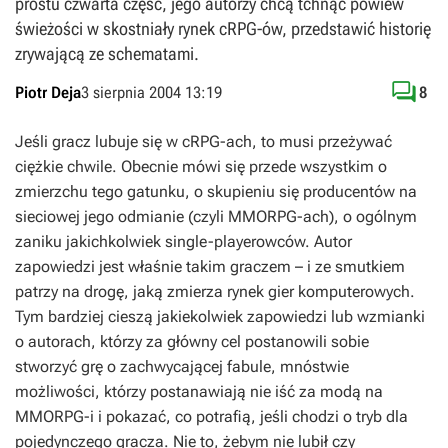
prostu czwarta część, jego autorzy chcą tchnąć powiew
świeżości w skostniały rynek cRPG-ów, przedstawić historię
zrywającą ze schematami.

Piotr Deja
3 sierpnia 2004 13:19
8
Jeśli gracz lubuje się w cRPG-ach, to musi przeżywać
ciężkie chwile. Obecnie mówi się przede wszystkim o
zmierzchu tego gatunku, o skupieniu się producentów na
sieciowej jego odmianie (czyli MMORPG-ach), o ogólnym
zaniku jakichkolwiek single-playerowców. Autor
zapowiedzi jest właśnie takim graczem – i ze smutkiem
patrzy na drogę, jaką zmierza rynek gier komputerowych.
Tym bardziej cieszą jakiekolwiek zapowiedzi lub wzmianki
o autorach, którzy za główny cel postanowili sobie
stworzyć grę o zachwycającej fabule, mnóstwie
możliwości, którzy postanawiają nie iść za modą na
MMORPG-i i pokazać, co potrafią, jeśli chodzi o tryb dla
pojedynczego gracza. Nie to, żebym nie lubił czy