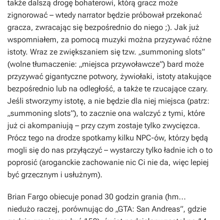
także dalszą drogę bohaterowi, którą gracz może
zignorować – wtedy narrator będzie próbował przekonać
gracza, zwracając się bezpośrednio do niego ;). Jak już
wspomniałem, za pomocą muzyki można przyzywać różne
istoty. Wraz ze zwiększaniem się tzw. „summoning slots”
(wolne tłumaczenie: „miejsca przywoławcze”) bard może
przyzywać gigantyczne potwory, żywiołaki, istoty atakujące
bezpośrednio lub na odległość, a także te rzucające czary.
Jeśli stworzymy istotę, a nie będzie dla niej miejsca (patrz:
„summoning slots”), to zacznie ona walczyć z tymi, które
już ci akompaniują – przy czym zostaje tylko zwycięzca.
Prócz tego na drodze spotkamy kilku NPC-ów, którzy będą
mogli się do nas przyłączyć – wystarczy tylko ładnie ich o to
poprosić (aroganckie zachowanie nic Ci nie da, więc lepiej
być grzecznym i usłużnym).
Brian Fargo obiecuje ponad 30 godzin grania (hm...
niedużo raczej, porównując do „GTA: San Andreas”, gdzie