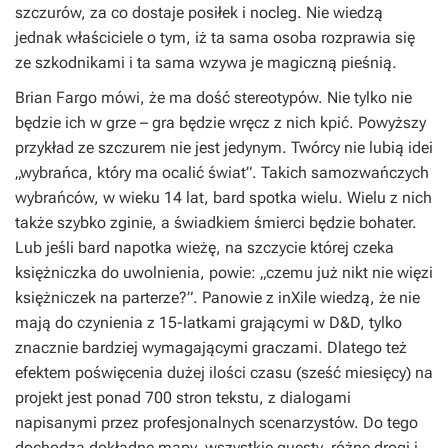
szczurów, za co dostaje posiłek i nocleg. Nie wiedzą
jednak właściciele o tym, iż ta sama osoba rozprawia się
ze szkodnikami i ta sama wzywa je magiczną pieśnią.
Brian Fargo mówi, że ma dość stereotypów. Nie tylko nie
będzie ich w grze – gra będzie wręcz z nich kpić. Powyższy
przykład ze szczurem nie jest jedynym. Twórcy nie lubią idei
„wybrańca, który ma ocalić świat”. Takich samozwańczych
wybrańców, w wieku 14 lat, bard spotka wielu. Wielu z nich
także szybko zginie, a świadkiem śmierci będzie bohater.
Lub jeśli bard napotka wieżę, na szczycie której czeka
księżniczka do uwolnienia, powie: „czemu już nikt nie więzi
księżniczek na parterze?”. Panowie z inXile wiedzą, że nie
mają do czynienia z 15-latkami grającymi w D&D, tylko
znacznie bardziej wymagającymi graczami. Dlatego też
efektem poświęcenia dużej ilości czasu (sześć miesięcy) na
projekt jest ponad 700 stron tekstu, z dialogami
napisanymi przez profesjonalnych scenarzystów. Do tego
dochodzą dokładne mapy, wszystkie questy, różne drogi i