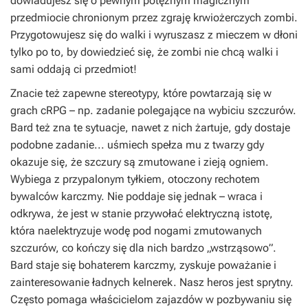
dowiadujesz się o pewnym potężnym magicznym
przedmiocie chronionym przez zgraję krwiożerczych zombi.
Przygotowujesz się do walki i wyruszasz z mieczem w dłoni
tylko po to, by dowiedzieć się, że zombi nie chcą walki i
sami oddają ci przedmiot!
Znacie też zapewne stereotypy, które powtarzają się w
grach cRPG – np. zadanie polegające na wybiciu szczurów.
Bard też zna te sytuacje, nawet z nich żartuje, gdy dostaje
podobne zadanie... uśmiech spełza mu z twarzy gdy
okazuje się, że szczury są zmutowane i zieją ogniem.
Wybiega z przypalonym tyłkiem, otoczony rechotem
bywalców karczmy. Nie poddaje się jednak – wraca i
odkrywa, że jest w stanie przywołać elektryczną istotę,
która naelektryzuje wodę pod nogami zmutowanych
szczurów, co kończy się dla nich bardzo „wstrząsowo”.
Bard staje się bohaterem karczmy, zyskuje poważanie i
zainteresowanie ładnych kelnerek. Nasz heros jest sprytny.
Często pomaga właścicielom zajazdów w pozbywaniu się