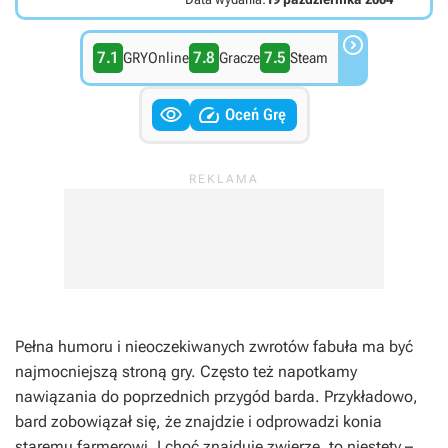

7.1
7.8
7.5
GRYOnline
Gracze
Steam


Oceń Grę
Pełna humoru i nieoczekiwanych zwrotów fabuła ma być
najmocniejszą stroną gry. Często też napotkamy
nawiązania do poprzednich przygód barda. Przykładowo,
bard zobowiązał się, że znajdzie i odprowadzi konia
staremu farmerowi. I choć znajduje zwierzę, to niestety –