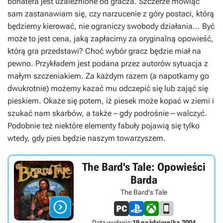
bohatera jest uzależnione od gracza. Szczerze mówiąc
sam zastanawiam się, czy narzucenie z góry postaci, którą
będziemy kierować, nie ograniczy swobody działania... Być
może to jest cena, jaką zapłacimy za oryginalną opowieść,
którą gra przedstawi? Choć wybór gracz będzie miał na
pewno. Przykładem jest podana przez autorów sytuacja z
małym szczeniakiem. Za każdym razem (a napotkamy go
dwukrotnie) możemy kazać mu odczepić się lub zająć się
pieskiem. Okaże się potem, iż piesek może kopać w ziemi i
szukać nam skarbów, a także – gdy podrośnie – walczyć.
Podobnie też niektóre elementy fabuły pojawią się tylko
wtedy, gdy pies będzie naszym towarzyszem.
The Bard's Tale: Opowieści
Barda
The Bard's Tale

Data wydania:
19 października 2004