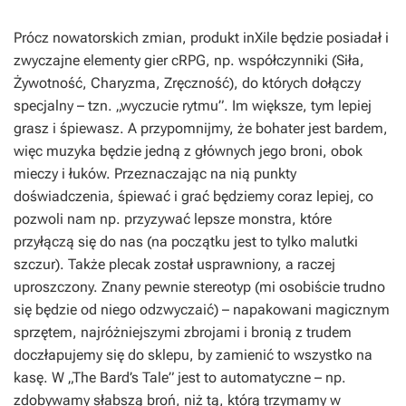
Prócz nowatorskich zmian, produkt inXile będzie posiadał i
zwyczajne elementy gier cRPG, np. współczynniki (Siła,
Żywotność, Charyzma, Zręczność), do których dołączy
specjalny – tzn. „wyczucie rytmu”. Im większe, tym lepiej
grasz i śpiewasz. A przypomnijmy, że bohater jest bardem,
więc muzyka będzie jedną z głównych jego broni, obok
mieczy i łuków. Przeznaczając na nią punkty
doświadczenia, śpiewać i grać będziemy coraz lepiej, co
pozwoli nam np. przyzywać lepsze monstra, które
przyłączą się do nas (na początku jest to tylko malutki
szczur). Także plecak został usprawniony, a raczej
uproszczony. Znany pewnie stereotyp (mi osobiście trudno
się będzie od niego odzwyczaić) – napakowani magicznym
sprzętem, najróżniejszymi zbrojami i bronią z trudem
doczłapujemy się do sklepu, by zamienić to wszystko na
kasę. W „The Bard’s Tale” jest to automatyczne – np.
zdobywamy słabszą broń, niż tą, którą trzymamy w