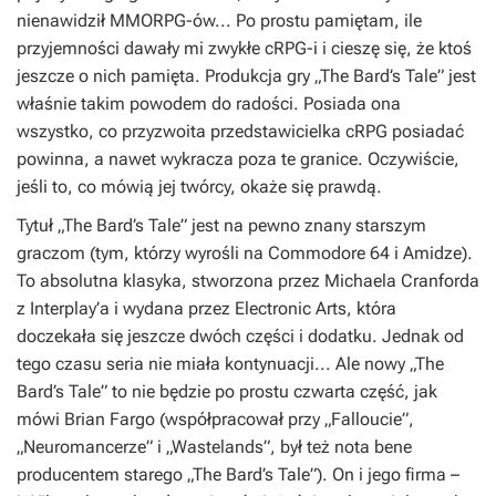
nienawidził MMORPG-ów... Po prostu pamiętam, ile
przyjemności dawały mi zwykłe cRPG-i i cieszę się, że ktoś
jeszcze o nich pamięta. Produkcja gry „The Bard’s Tale” jest
właśnie takim powodem do radości. Posiada ona
wszystko, co przyzwoita przedstawicielka cRPG posiadać
powinna, a nawet wykracza poza te granice. Oczywiście,
jeśli to, co mówią jej twórcy, okaże się prawdą.
Tytuł „The Bard’s Tale” jest na pewno znany starszym
graczom (tym, którzy wyrośli na Commodore 64 i Amidze).
To absolutna klasyka, stworzona przez Michaela Cranforda
z Interplay’a i wydana przez Electronic Arts, która
doczekała się jeszcze dwóch części i dodatku. Jednak od
tego czasu seria nie miała kontynuacji... Ale nowy „The
Bard’s Tale” to nie będzie po prostu czwarta część, jak
mówi Brian Fargo (współpracował przy „Falloucie”,
„Neuromancerze” i „Wastelands”, był też nota bene
producentem starego „The Bard’s Tale”). On i jego firma –