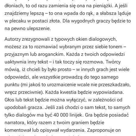
dłoniach, to od razu zamienia się ona na pieniążki. A jeśli
znajdziemy lepszą – to ona wpada do rąk, a słabsza ląduje
w plecaku w postaci złota. Dla wygodnych graczy będzie to
na pewno ulepszenie.
Autorzy zrezygnowali z typowych okien dialogowych,
możesz za to rozmawiać wybranym przez siebie tonem –
przyjaznym lub aroganckim. Każda z twoich odpowiedzi
uaktywnia inny tekst – i tak toczy się rozmowa. Twórcy
mówią, iż chcieli by było prosto – w innych grach jest wiele
odpowiedzi, ale wszystkie prowadzą do tego samego
punktu (mi jakoś to urozmaicenie wcale nie przeszkadzało,
wręcz przeciwnie). Każda kwestia będzie wypowiadana.
Głos lub tekst będzie można wyłączyć, w zależności od
upodobań gracza. Jeśli zaś chodzi o sam tekst, to samych
tylko dialogów ma być 40 000 linijek. Gra będzie posiadać
narratora, który razem z twoim graniem będzie
komentował lub opisywał wydarzenia. Zaproponuje on