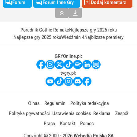



Forum
Forum Inne Gry
Dodaj komentarz


Poradnik Gothic Remake
Najlepsze gry 2026 roku
Najlepsze gry 2025 roku
Wiedźmin 4
Najbliższe premiery
GRYOnline.pl:
tvgry.pl:
O nas
Regulamin
Polityka redakcyjna
Polityka prywatności
Ustawienia cookies
Reklama
Zespół
Praca
Kontakt
Pomoc
Copyright © 2000 -
2026
Webedia Polska SA