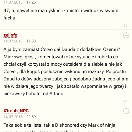
14.07.2015
17:25
47, tu nawet nie ma dyskusji - mistrz i wirtuoz w swoim
fachu.
13
zellofo
14.07.2015
17:38
A ja bym zamiast Corvo dał Dauda z dodatków. Czemu?
Miał swój głos , komentował różne sytuacje i robił to co
chciał czyli korzystał z mocy outsidera dla siebie a nie jak
Corvo , dla kogoś posłusznie wykonując rozkazy. Po prostu
Daud to doświadczony zabójca ( podobno żadna jego ofiara
nie widziała jego twarzy , jak zostało wspomniane w grze) i
ciekawszy bohater od Attano.
14
X'lu-ub_NPC
14.07.2015
22:59
Taka sobie ta lista, takie Dishonored czy Mark of ninja