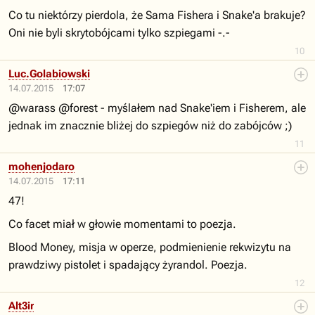
Co tu niektórzy pierdola, że Sama Fishera i Snake'a brakuje?
Oni nie byli skrytobójcami tylko szpiegami -.-
10
Luc.Golabiowski
14.07.2015
17:07
@warass @forest - myślałem nad Snake'iem i Fisherem, ale
jednak im znacznie bliżej do szpiegów niż do zabójców ;)
11
mohenjodaro
14.07.2015
17:11
47!
Co facet miał w głowie momentami to poezja.
Blood Money, misja w operze, podmienienie rekwizytu na
prawdziwy pistolet i spadający żyrandol. Poezja.
12
Alt3ir