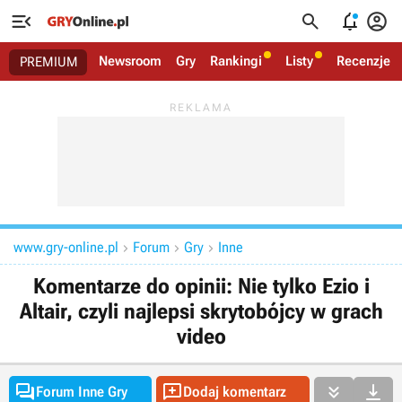




Newsroom
Gry
Rankingi
Listy
Recenzje
PREMIUM
www.gry-online.pl
Forum
Gry
Inne



Komentarze do opinii: Nie tylko Ezio i
Altair, czyli najlepsi skrytobójcy w grach
video




Forum Inne Gry
Dodaj komentarz