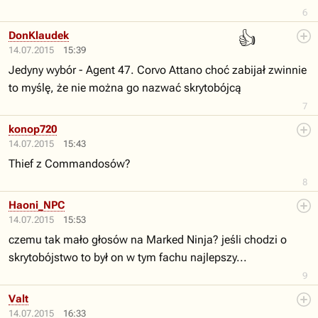
6
👍
DonKlaudek
14.07.2015
15:39
Jedyny wybór - Agent 47. Corvo Attano choć zabijał zwinnie
to myślę, że nie można go nazwać skrytobójcą
7
konop720
14.07.2015
15:43
Thief z Commandosów?
8
Haoni_NPC
14.07.2015
15:53
czemu tak mało głosów na Marked Ninja? jeśli chodzi o
skrytobójstwo to był on w tym fachu najlepszy...
9
Valt
14.07.2015
16:33