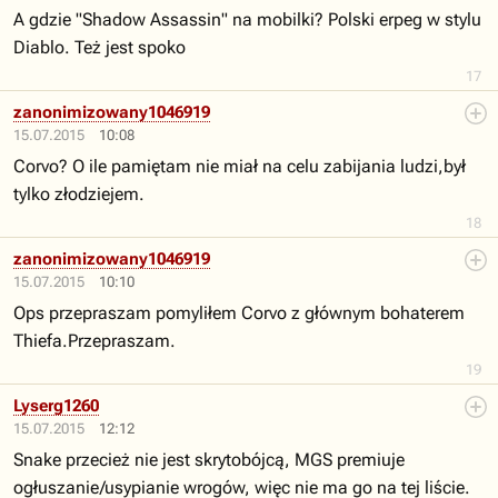
A gdzie "Shadow Assassin" na mobilki? Polski erpeg w stylu
Diablo. Też jest spoko
17
zanonimizowany1046919
15.07.2015
10:08
Corvo? O ile pamiętam nie miał na celu zabijania ludzi,był
tylko złodziejem.
18
zanonimizowany1046919
15.07.2015
10:10
Ops przepraszam pomyliłem Corvo z głównym bohaterem
Thiefa.Przepraszam.
19
Lyserg1260
15.07.2015
12:12
Snake przecież nie jest skrytobójcą, MGS premiuje
ogłuszanie/usypianie wrogów, więc nie ma go na tej liście.