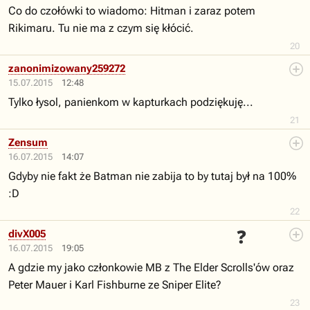
Co do czołówki to wiadomo: Hitman i zaraz potem
Rikimaru. Tu nie ma z czym się kłócić.
20
zanonimizowany259272
15.07.2015
12:48
Tylko łysol, panienkom w kapturkach podziękuję...
21
Zensum
16.07.2015
14:07
Gdyby nie fakt że Batman nie zabija to by tutaj był na 100%
:D
22
❓
divX005
16.07.2015
19:05
A gdzie my jako członkowie MB z The Elder Scrolls'ów oraz
Peter Mauer i Karl Fishburne ze Sniper Elite?
23