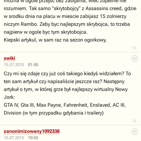
mozna w ogole przejsc bez zabijania, wiec zupelnie nie
rozumiem. Tak samo "skrytobojcy" z Assassins creed, gdzie
w srodku dnia na placu w miescie zabijasz 15 zolnierzy
niczym Rambo. Zeby byc najlepszym skrybojca, to trzeba
najpierw w ogole byc tym skrytobojca.
Kiepski artykul, w sam raz na sezon ogorkowy.
15
swiki
15.07.2015
01:50
Czy mi się zdaje czy już coś takiego kiedyś widziałem? To
ten sam artykuł czy napisaliście jeszcze raz? Następny
artykuł o tym, w której grze był najlepszy wirtualny Nowy
Jork:
GTA IV, Gta III, Max Payne, Fahrenheit, Enslaved, AC III,
Division (w tym przypadku gdybania i trailery)
16
zanonimizowany1092338
15.07.2015
10:03