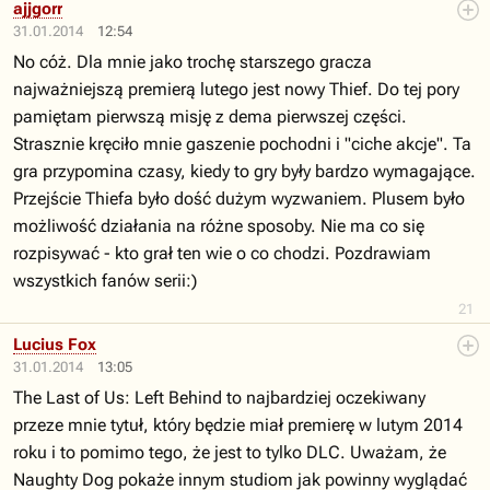
ajjgorr
31.01.2014
12:54
No cóż. Dla mnie jako trochę starszego gracza
najważniejszą premierą lutego jest nowy Thief. Do tej pory
pamiętam pierwszą misję z dema pierwszej części.
Strasznie kręciło mnie gaszenie pochodni i "ciche akcje". Ta
gra przypomina czasy, kiedy to gry były bardzo wymagające.
Przejście Thiefa było dość dużym wyzwaniem. Plusem było
możliwość działania na różne sposoby. Nie ma co się
rozpisywać - kto grał ten wie o co chodzi. Pozdrawiam
wszystkich fanów serii:)
21
Lucius Fox
31.01.2014
13:05
The Last of Us: Left Behind to najbardziej oczekiwany
przeze mnie tytuł, który będzie miał premierę w lutym 2014
roku i to pomimo tego, że jest to tylko DLC. Uważam, że
Naughty Dog pokaże innym studiom jak powinny wyglądać