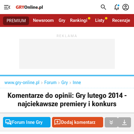




Newsroom
Gry
Rankingi
Listy
Recenzje
PREMIUM
www.gry-online.pl
Forum
Gry
Inne



Komentarze do opinii: Gry lutego 2014 -
najciekawsze premiery i konkurs




Forum Inne Gry
Dodaj komentarz