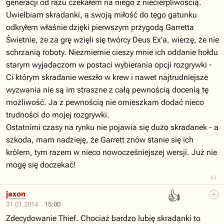
generacji od razu czekałem na niego z niecierpliwością.
Uwielbiam skradanki, a swoją miłość do tego gatunku
odkryłem właśnie dzięki pierwszym przygodą Garretta
Świetnie, że za grę wzięli się twórcy Deus Ex'a, wierzę, że nie
schrzanią roboty. Niezmiernie cieszy mnie ich oddanie hołdu
starym wyjadaczom w postaci wybierania opcji rozgrywki -
Ci którym skradanie weszło w krew i nawet najtrudniejsze
wyzwania nie są im straszne z całą pewnością docenią tę
możliwość. Ja z pewnością nie omieszkam dodać nieco
trudności do mojej rozgrywki.
Ostatnimi czasy na rynku nie pojawia się dużo skradanek - a
szkoda, mam nadzieję, że Garrett znów stanie się ich
królem, tym razem w nieco nowocześniejszej wersji. Już nie
mogę się doczekać!
44
👍
jaxon
31.01.2014
15:00
Zdecydowanie Thief. Chociaż bardzo lubię skradanki to