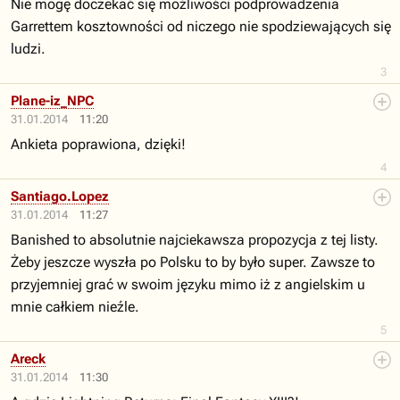
Nie mogę doczekać się możliwości podprowadzenia
Garrettem kosztowności od niczego nie spodziewających się
ludzi.
3
Plane-iz_NPC
31.01.2014
11:20
Ankieta poprawiona, dzięki!
4
Santiago.Lopez
31.01.2014
11:27
Banished to absolutnie najciekawsza propozycja z tej listy.
Żeby jeszcze wyszła po Polsku to by było super. Zawsze to
przyjemniej grać w swoim języku mimo iż z angielskim u
mnie całkiem nieźle.
5
Areck
31.01.2014
11:30