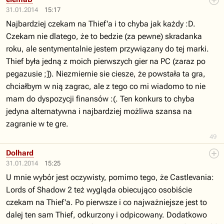
31.01.2014
15:17
Najbardziej czekam na Thief'a i to chyba jak każdy :D.
Czekam nie dlatego, że to bedzie (za pewne) skradanka
roku, ale sentymentalnie jestem przywiązany do tej marki.
Thief była jedną z moich pierwszych gier na PC (zaraz po
pegazusie ;]). Niezmiernie sie ciesze, że powstała ta gra,
chciałbym w nią zagrac, ale z tego co mi wiadomo to nie
mam do dyspozycji finansów :(. Ten konkurs to chyba
jedyna alternatywna i najbardziej możliwa szansa na
zagranie w te gre.
49
Dolhard
31.01.2014
15:25
U mnie wybór jest oczywisty, pomimo tego, że Castlevania:
Lords of Shadow 2 też wygląda obiecująco osobiście
czekam na Thief'a. Po pierwsze i co najważniejsze jest to
dalej ten sam Thief, odkurzony i odpicowany. Dodatkowo