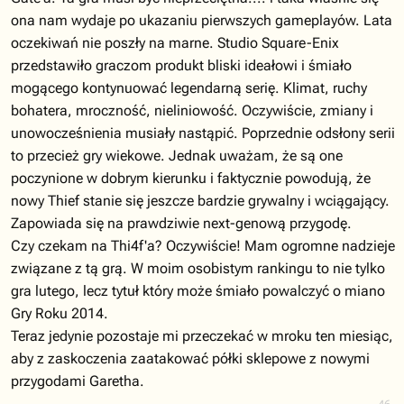
ona nam wydaje po ukazaniu pierwszych gameplayów. Lata
oczekiwań nie poszły na marne. Studio Square-Enix
przedstawiło graczom produkt bliski ideałowi i śmiało
mogącego kontynuować legendarną serię. Klimat, ruchy
bohatera, mroczność, nieliniowość. Oczywiście, zmiany i
unowocześnienia musiały nastąpić. Poprzednie odsłony serii
to przecież gry wiekowe. Jednak uważam, że są one
poczynione w dobrym kierunku i faktycznie powodują, że
nowy Thief stanie się jeszcze bardzie grywalny i wciągający.
Zapowiada się na prawdziwie next-genową przygodę.
Czy czekam na Thi4f'a? Oczywiście! Mam ogromne nadzieje
związane z tą grą. W moim osobistym rankingu to nie tylko
gra lutego, lecz tytuł który może śmiało powalczyć o miano
Gry Roku 2014.
Teraz jedynie pozostaje mi przeczekać w mroku ten miesiąc,
aby z zaskoczenia zaatakować półki sklepowe z nowymi
przygodami Garetha.