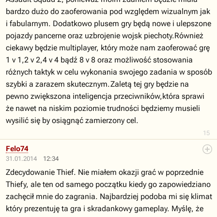
bardzo dużo do zaoferowania pod względem wizualnym jak
i fabularnym. Dodatkowo plusem gry będą nowe i ulepszone
pojazdy pancerne oraz uzbrojenie wojsk piechoty.Również
ciekawy będzie multiplayer, który może nam zaoferować grę
1 v 1,2 v 2,4 v 4 bądź 8 v 8 oraz możliwość stosowania
różnych taktyk w celu wykonania swojego zadania w sposób
szybki a zarazem skutecznym.Zaletą tej gry będzie na
pewno zwiększona inteligencja przeciwników,która sprawi
że nawet na niskim poziomie trudności będziemy musieli
wysilić się by osiągnąć zamierzony cel.
15
Felo74
31.01.2014
12:34
Zdecydowanie Thief. Nie miałem okazji grać w poprzednie
Thiefy, ale ten od samego początku kiedy go zapowiedziano
zachęcił mnie do zagrania. Najbardziej podoba mi się klimat
który prezentuję ta gra i skradankowy gameplay. Myślę, że