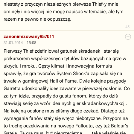
niestety z przyczyn niezależnych pierwsze Thief-y mnie
ominęły i nic więcej nie mogę napisać w temacie, ale tym
razem na pewno nie odpuszczę.
45
zanonimizowany957011
31.01.2014
15:08
Pierwszy Thief zdefiniował gatunek skradanek i stał się
prekursorem współczesnych tytułów bazujących na grze w
ukryciu i mroku. Gęsty klimat i innowacyjna formuła
sprawiły, że gra twórców System Shock'a zapisała się na
trwałe w gamingowej Hall of Fame. Dwie kolejne przygody
Garretta udoskonaliły idee zawarte w pierwszej odsłonie. Co
za tym idzie, przypadły do gustu fanom, którzy do dziś
stawiają serię za wzór idealnych gier skradankowych/akcji.
Na kolejną odsłonę musieliśmy długo czekać. Dlatego też
wymagania fanów stały się wręcz niebotyczne. Przypomina
to trochę oczekiwania na nowego Fallouta, czy też Baldur's
Gate'a. Ta gra musi być nieprzeciętna.... i taka właśnie się