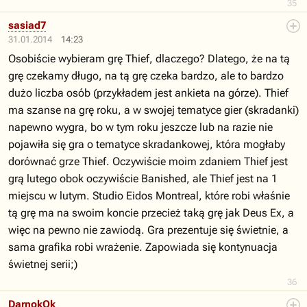
35
sasiad7
31.01.2014
14:23
Osobiście wybieram grę Thief, dlaczego? Dlatego, że na tą
grę czekamy długo, na tą grę czeka bardzo, ale to bardzo
dużo liczba osób (przykładem jest ankieta na górze). Thief
ma szanse na grę roku, a w swojej tematyce gier (skradanki)
napewno wygra, bo w tym roku jeszcze lub na razie nie
pojawiła się gra o tematyce skradankowej, która mogłaby
dorównać grze Thief. Oczywiście moim zdaniem Thief jest
grą lutego obok oczywiście Banished, ale Thief jest na 1
miejscu w lutym. Studio Eidos Montreal, które robi właśnie
tą grę ma na swoim koncie przecież taką grę jak Deus Ex, a
więc na pewno nie zawiodą. Gra prezentuje się świetnie, a
sama grafika robi wrażenie. Zapowiada się kontynuacja
świetnej serii;)
36
DarnokOk