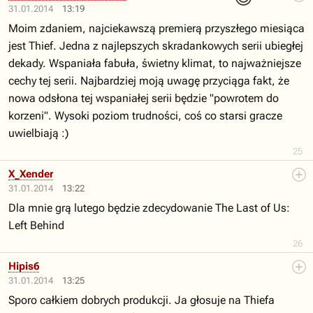
31.01.2014
13:19
Moim zdaniem, najciekawszą premierą przyszłego miesiąca
jest Thief. Jedna z najlepszych skradankowych serii ubiegłej
dekady. Wspaniała fabuła, świetny klimat, to najważniejsze
cechy tej serii. Najbardziej moją uwagę przyciąga fakt, że
nowa odsłona tej wspaniałej serii będzie "powrotem do
korzeni". Wysoki poziom trudności, coś co starsi gracze
uwielbiają :)
25
X_Xender
31.01.2014
13:22
Dla mnie grą lutego będzie zdecydowanie The Last of Us:
Left Behind
26
Hipis6
31.01.2014
13:25
Sporo całkiem dobrych produkcji. Ja głosuje na Thiefa