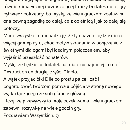
równie klimatycznej i wzruszającej fabuły.Dodatek do tej gry
był wręcz potrzebny, bo myślę, że wielu graczom zostawiła
ona pewną zagadkę co dalej, co z obietnicą i jak to dalej się
potoczy.
Mimo wszystko mam nadzieję, że tym razem będzie nieco
więcej gameplay-u, choć motyw skradania w połączeniu z
świetnymi dialogami był idealnym połączeniem, aby
wyjaśnić przeszłość bohaterów.
Myślę, że będzie to dodatek na miarę co najmniej Lord of
Destruction do drugiej części Diablo.
A wątek przyjaciółki Ellie po prostu palce lizać i
pogratulować twórcom pomysłu pójścia w stronę nowego
wątku łączącego ze sobą fabułę główną.
Liczę, że przewyższy to moje oczekiwania i wielu graczom
zapewni rozrywkę na wiele godzin gry.
Pozdrawiam Wszystkich. :)
20