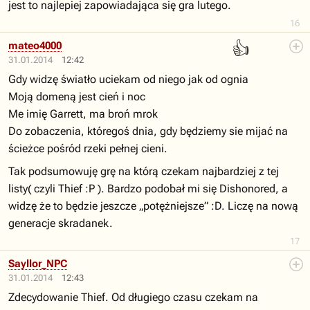
jest to najlepiej zapowiadająca się gra lutego.
16
👍
mateo4000
31.01.2014
12:42
Gdy widzę światło uciekam od niego jak od ognia
Moją domeną jest cień i noc
Me imię Garrett, ma broń mrok
Do zobaczenia, któregoś dnia, gdy będziemy sie mijać na
ścieżce pośród rzeki pełnej cieni.
Tak podsumowuję grę na którą czekam najbardziej z tej
listy( czyli Thief :P ). Bardzo podobał mi się Dishonored, a
widzę że to będzie jeszcze „potężniejsze” :D. Liczę na nową
generacje skradanek.
17
Sayllor_NPC
31.01.2014
12:43
Zdecydowanie Thief. Od długiego czasu czekam na