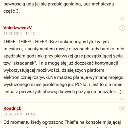
pewnością uda jej sie przebić genialną, acz archaiczną
część 3.
42
VniedzwiedzV
31.01.2014
14:42
THIEF! THIEF! THIEF!!! Bezkonkurencyjny tytuł w tym
miesiącu, z sentymentem myślę o czasach, gdy bardzo miło
spędzałem godzinki przy pierwszej grze początkującej serie
tzw "skradanek", i nie mogę się już doczekać kontynuacji
wykorzystującej możliwości, dzisiejszych platform
elektronicznej rozrywki.Na marzec planuje wymianę mojego
wysłużonego dziesięcioletniego już PC-ta, i jest to dla mnie
jedna z pierwszych obowiązkowych pozycji na początek. ;)
43
Roadrick
31.01.2014
14:48
Od momentu kiedy ogłoszono Thief'a na konsole mijającej