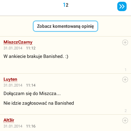

1
2
Zobacz komentowaną opinię
MiszczCzarny
31.01.2014
11:12
W ankiecie brakuje Banished. :)
1
Luyten
31.01.2014
11:14
Dołączam się do Miszcza...
Nie idzie zagłosować na Banished
2
Alt3ir
31.01.2014
11:16