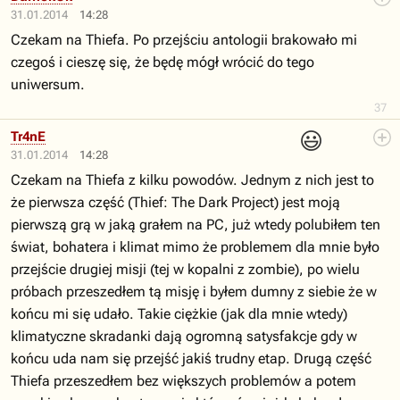
31.01.2014
14:28
Czekam na Thiefa. Po przejściu antologii brakowało mi
czegoś i cieszę się, że będę mógł wrócić do tego
uniwersum.
37
😃
Tr4nE
31.01.2014
14:28
Czekam na Thiefa z kilku powodów. Jednym z nich jest to
że pierwsza część (Thief: The Dark Project) jest moją
pierwszą grą w jaką grałem na PC, już wtedy polubiłem ten
świat, bohatera i klimat mimo że problemem dla mnie było
przejście drugiej misji (tej w kopalni z zombie), po wielu
próbach przeszedłem tą misję i byłem dumny z siebie że w
końcu mi się udało. Takie ciężkie (jak dla mnie wtedy)
klimatyczne skradanki dają ogromną satysfakcje gdy w
końcu uda nam się przejść jakiś trudny etap. Drugą część
Thiefa przeszedłem bez większych problemów a potem