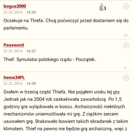
👍
bogus2000
31.01.2014
14:34
Oczekuje na Thiefa. Chcę poćwiczyć przed dostaniem się do
parlamentu.
40
Password
31.01.2014
14:37
Thief. Symulator polskiego rządu - Początek.
41
heros34PL
31.01.2014
14:39
Grałem w trzecią część Thiefa. Nie pojąłem uroku tej gry.
Jednak jak na 2004 rok zaskakiwała zawartością. Po 1,5
godziny gra wylądowała w koszu. Archaiczność niektórych
mechanizmów uniemożliwała mi grę. Z ciężkim sercem
usuwałem grę. Brakowało bowiem takich skradanek z takim
klimatem. Thief na pewno nie będzie grą archaiczną, więc z