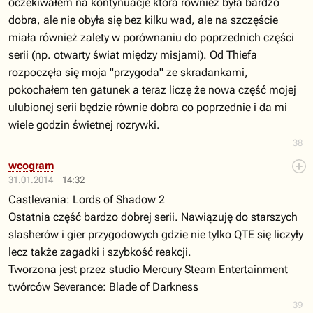
oczekiwałem na kontynuacje która również była bardzo
dobra, ale nie obyła się bez kilku wad, ale na szczęście
miała również zalety w porównaniu do poprzednich części
serii (np. otwarty świat między misjami). Od Thiefa
rozpoczęła się moja "przygoda" ze skradankami,
pokochałem ten gatunek a teraz liczę że nowa część mojej
ulubionej serii będzie równie dobra co poprzednie i da mi
wiele godzin świetnej rozrywki.
38
wcogram
31.01.2014
14:32
Castlevania: Lords of Shadow 2
Ostatnia część bardzo dobrej serii. Nawiązuję do starszych
slasherów i gier przygodowych gdzie nie tylko QTE się liczyły
lecz także zagadki i szybkość reakcji.
Tworzona jest przez studio Mercury Steam Entertainment
twórców Severance: Blade of Darkness
39