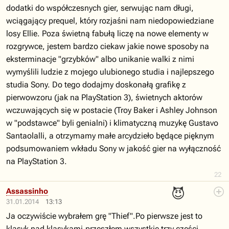
dodatki do współczesnych gier, serwując nam długi,
wciągający prequel, który rozjaśni nam niedopowiedziane
losy Ellie. Poza świetną fabułą liczę na nowe elementy w
rozgrywce, jestem bardzo ciekaw jakie nowe sposoby na
eksterminacje "grzybków" albo unikanie walki z nimi
wymyślili ludzie z mojego ulubionego studia i najlepszego
studia Sony. Do tego dodajmy doskonałą grafikę z
pierwowzoru (jak na PlayStation 3), świetnych aktorów
wczuwających się w postacie (Troy Baker i Ashley Johnson
w "podstawce" byli genialni) i klimatyczną muzykę Gustavo
Santaolalli, a otrzymamy małe arcydzieło będące pięknym
podsumowaniem wkładu Sony w jakość gier na wyłączność
na PlayStation 3.
22
😈
Assassinho
31.01.2014
13:13
Ja oczywiście wybrałem grę "Thief".Po pierwsze jest to
klasyk nad klasykami,przeszłem wszystkie trzy części