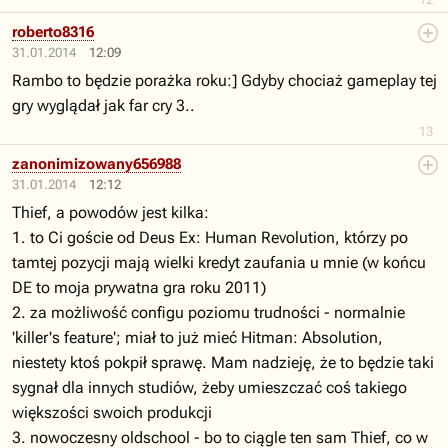
roberto8316
31.01.2014
12:09
Rambo to będzie porażka roku:] Gdyby chociaż gameplay tej
gry wyglądał jak far cry 3..
13
zanonimizowany656988
31.01.2014
12:12
Thief, a powodów jest kilka:
1. to Ci goście od Deus Ex: Human Revolution, którzy po
tamtej pozycji mają wielki kredyt zaufania u mnie (w końcu
DE to moja prywatna gra roku 2011)
2. za możliwość configu poziomu trudności - normalnie
'killer's feature'; miał to już mieć Hitman: Absolution,
niestety ktoś pokpił sprawę. Mam nadzieję, że to będzie taki
sygnał dla innych studiów, żeby umieszczać coś takiego
większości swoich produkcji
3. nowoczesny oldschool - bo to ciągle ten sam Thief, co w