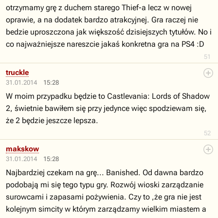
otrzymamy grę z duchem starego Thief-a lecz w nowej
oprawie, a na dodatek bardzo atrakcyjnej. Gra raczej nie
bedzie uproszczona jak większość dzisiejszych tytułów. No i
co najważniejsze nareszcie jakaś konkretna gra na PS4 :D
51
truckle
31.01.2014
15:28
W moim przypadku będzie to Castlevania: Lords of Shadow
2, świetnie bawiłem się przy jedynce więc spodziewam się,
że 2 będzie jeszcze lepsza.
52
makskow
31.01.2014
15:28
Najbardziej czekam na grę... Banished. Od dawna bardzo
podobają mi się tego typu gry. Rozwój wioski zarządzanie
surowcami i zapasami pożywienia. Czy to ,że gra nie jest
kolejnym simcity w którym zarządzamy wielkim miastem a