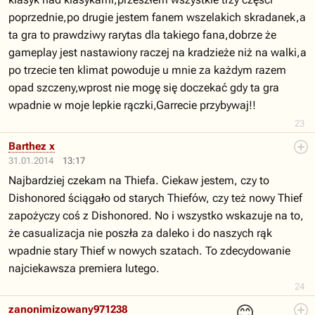
poprzednie,po drugie jestem fanem wszelakich skradanek,a
ta gra to prawdziwy rarytas dla takiego fana,dobrze że
gameplay jest nastawiony raczej na kradzieże niż na walki,a
po trzecie ten klimat powoduje u mnie za każdym razem
opad szczeny,wprost nie mogę się doczekać gdy ta gra
wpadnie w moje lepkie rączki,Garrecie przybywaj!!
23
Barthez x
31.01.2014
13:17
Najbardziej czekam na Thiefa. Ciekaw jestem, czy to
Dishonored ściągało od starych Thiefów, czy też nowy Thief
zapożyczy coś z Dishonored. No i wszystko wskazuje na to,
że casualizacja nie poszła za daleko i do naszych rąk
wpadnie stary Thief w nowych szatach. To zdecydowanie
najciekawsza premiera lutego.
24
😊
zanonimizowany971238