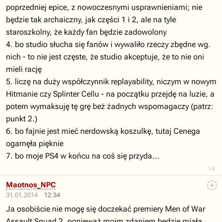
poprzedniej epice, z nowoczesnymi usprawnieniami; nie
będzie tak archaiczny, jak części 1 i 2, ale na tyle
staroszkolny, że każdy fan będzie zadowolony
4. bo studio słucha się fanów i wywaliło rzeczy zbędne wg.
nich - to nie jest częste, że studio akceptuje, że to nie oni
mieli rację
5. liczę na duży współczynnik replayability, niczym w nowym
Hitmanie czy Splinter Cellu - na początku przejdę na luzie, a
potem wymaksuję tę grę beż żadnych wspomagaczy (patrz:
punkt 2.)
6. bo fajnie jest mieć nerdowską koszulkę, tutaj Cenega
ogarnęła pięknie
7. bo moje PS4 w końcu na coś się przyda...
14
Maotnos_NPC
31.01.2014
12:34
Ja osobiście nie mogę się doczekać premiery Men of War
Assault Squad 2, ponieważ moim zdaniem będzie miała