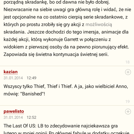
porządną skradankę, bo od dawna nie było dobrej.
Niezwracanie na siebie uwagi gra główną rolę i widać, że nie
jest opcjonalne na co ostatnio cierpią serie skradankowe, z
których po prostu zrobiły się gry akcji z
możliwością
skradania. Jeszcze dochodzi do tego imersja, animacje dla
każdej akcji, którą wykonuje Garrett w połączeniu z
widokiem z pierwszej osoby da na pewno piorunujący efekt.
Zapowiada się świetna kontynuacja świetnej serii.
18
kazian
31.01.2014
12:49
Wszyscy tylko Thief, Thief i Thief. A ja, jako wielbiciel Anno,
mówię: "Banished"!
19
pawelisto
31.01.2014
12:52
The Last Of US: LB to zdecydowanie najciekawsza gra
lutego w mojej opinii.Po głównej fabule w dodatku oczekuję