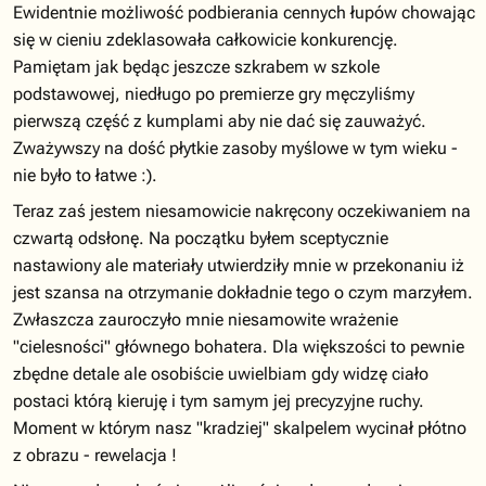
Ewidentnie możliwość podbierania cennych łupów chowając
się w cieniu zdeklasowała całkowicie konkurencję.
Pamiętam jak będąc jeszcze szkrabem w szkole
podstawowej, niedługo po premierze gry męczyliśmy
pierwszą część z kumplami aby nie dać się zauważyć.
Zważywszy na dość płytkie zasoby myślowe w tym wieku -
nie było to łatwe :).
Teraz zaś jestem niesamowicie nakręcony oczekiwaniem na
czwartą odsłonę. Na początku byłem sceptycznie
nastawiony ale materiały utwierdziły mnie w przekonaniu iż
jest szansa na otrzymanie dokładnie tego o czym marzyłem.
Zwłaszcza zauroczyło mnie niesamowite wrażenie
"cielesności" głównego bohatera. Dla większości to pewnie
zbędne detale ale osobiście uwielbiam gdy widzę ciało
postaci którą kieruję i tym samym jej precyzyjne ruchy.
Moment w którym nasz "kradziej" skalpelem wycinał płótno
z obrazu - rewelacja !