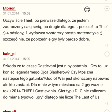
46
😊
Etorion
31.01.2014
15:08
Oczywiście Thief, po pierwsze dlatego, że jestem
zauroczony całą serią, po drugie dlatego... przecież to Thief
:) 4 odsłony, 1 wydawca wystarczy prosta matematyka ;)
szczególnie, że poprzednie gry były bardzo dobre.
47
kain_pl
31.01.2014
15:09
Szkoda ze ta czesc Castlevani jest niby ostatnia...Czy to juz
koniec legendarnego Ojca Slasherow? Czy ktos zna
nastepce tego gatunku?God of War jest skonczony napewno
ale kto zastapi. Dla mnie w tym miesiacu sa 2 gry wazne
roku 2014 THIEF i Castlevania. Gier typu DLC nie zaliczam
do miana typowo ,,gry'' dlatego nie licze The Last of Us
48
elemaB