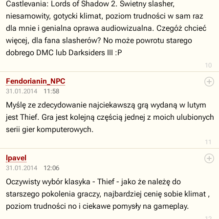
Castlevania: Lords of Shadow 2. Świetny slasher,
niesamowity, gotycki klimat, poziom trudności w sam raz
dla mnie i genialna oprawa audiowizualna. Czegóż chcieć
więcej, dla fana slasherów? No może powrotu starego
dobrego DMC lub Darksiders III :P
10
Fendorianin_NPC
31.01.2014
11:58
Myślę ze zdecydowanie najciekawszą grą wydaną w lutym
jest Thief. Gra jest kolejną częścią jednej z moich ulubionych
serii gier komputerowych.
11
lpavel
31.01.2014
12:06
Oczywisty wybór klasyka - Thief - jako że należę do
starszego pokolenia graczy, najbardziej cenię sobie klimat ,
poziom trudności no i ciekawe pomysły na gameplay.
12