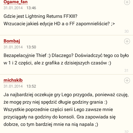
Ogame_fan
31.01.2014
13:46
Gdzie jest Lightning Returns FFXIII?
Wrzucacie jakieś edycje HD a o FF zapomnieliście? ;>
30
Bombaj
31.01.2014
13:50
Bezapelacyjnie Thief :) Dlaczego? Doświadczyć tego co było
w 1 i 2 części, ale z grafika z dzisiejszych czasów :)
31
michskib
31.01.2014
13:52
Ja najbardziej oczekuje gry Lego przygoda, ponieważ czuję,
że mogę przy niej spędzić długie godziny grania :)
Wszystkie poprzednie części serii Lego zawsze mnie
przyciągały na godziny do konsoli. Gra zapowiada się
dobrze, co tym bardziej mnie na nią napala ;)
32