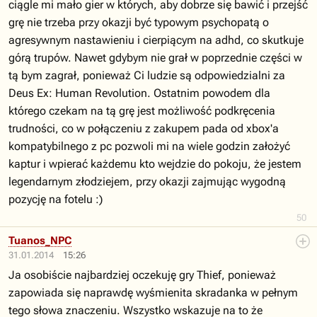
ciągle mi mało gier w których, aby dobrze się bawić i przejść
grę nie trzeba przy okazji być typowym psychopatą o
agresywnym nastawieniu i cierpiącym na adhd, co skutkuje
górą trupów. Nawet gdybym nie grał w poprzednie części w
tą bym zagrał, ponieważ Ci ludzie są odpowiedzialni za
Deus Ex: Human Revolution. Ostatnim powodem dla
którego czekam na tą grę jest możliwość podkręcenia
trudności, co w połączeniu z zakupem pada od xbox'a
kompatybilnego z pc pozwoli mi na wiele godzin założyć
kaptur i wpierać każdemu kto wejdzie do pokoju, że jestem
legendarnym złodziejem, przy okazji zajmując wygodną
pozycję na fotelu :)
50
Tuanos_NPC
31.01.2014
15:26
Ja osobiście najbardziej oczekuję gry Thief, ponieważ
zapowiada się naprawdę wyśmienita skradanka w pełnym
tego słowa znaczeniu. Wszystko wskazuje na to że