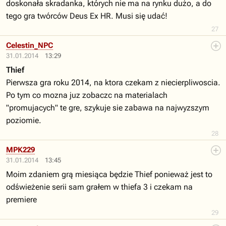
doskonała skradanka, których nie ma na rynku dużo, a do
tego gra twórców Deus Ex HR. Musi się udać!
27
Celestin_NPC
31.01.2014
13:29
Thief
Pierwsza gra roku 2014, na ktora czekam z niecierpliwoscia.
Po tym co mozna juz zobaczc na materialach
"promujacych" te gre, szykuje sie zabawa na najwyzszym
poziomie.
28
MPK229
31.01.2014
13:45
Moim zdaniem grą miesiąca będzie Thief ponieważ jest to
odświeżenie serii sam grałem w thiefa 3 i czekam na
premiere
29