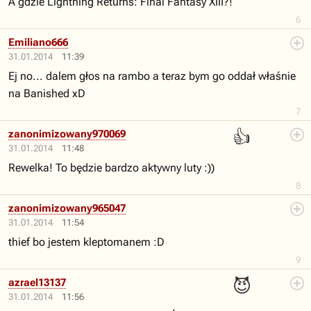
A gdzie Lightning Returns: Final Fantasy XIII?!
6
Emiliano666
31.01.2014
11:39
Ej no... dalem głos na rambo a teraz bym go oddał właśnie
na Banished xD
7
👍
zanonimizowany970069
31.01.2014
11:48
Rewelka! To będzie bardzo aktywny luty :))
8
zanonimizowany965047
31.01.2014
11:54
thief bo jestem kleptomanem :D
9
😈
azrael13137
31.01.2014
11:56