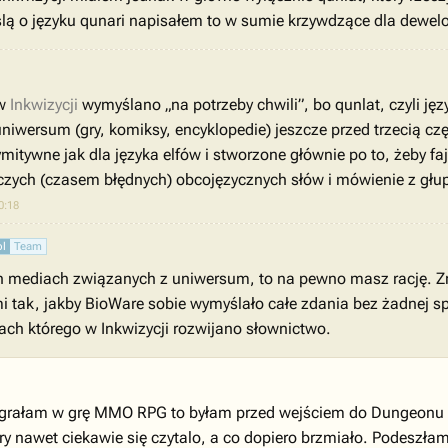
yślą o języku qunari napisałem to w sumie krzywdzące dla dewel
 w
Inkwizycji
wymyślano „na potrzeby chwili”, bo qunlat, czyli jęz
 uniwersum (gry, komiksy, encyklopedie) jeszcze przed trzecią cz
itywne jak dla języka elfów i stworzone głównie po to, żeby fa
ynczych (czasem błędnych) obcojęzycznych słów i mówienie z gł
0:18
pl
Team
ch mediach związanych z uniwersum, to na pewno masz rację. Zres
 tak, jakby BioWare sobie wymyślało całe zdania bez żadnej sp
ach którego w Inkwizycji rozwijano słownictwo.
k grałam w grę MMO RPG to byłam przed wejściem do Dungeonu i b
ry nawet ciekawie się czytalo, a co dopiero brzmiało. Podeszłam