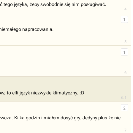
yć tego języka, żeby swobodnie się nim posługiwać.
4
1
a niemałego napracowania.
5
1
6
, to elfi język niezwykle klimatyczny. :D
6.1
2
rywcza. Kilka godzin i miałem dosyć gry. Jedyny plus że nie
7