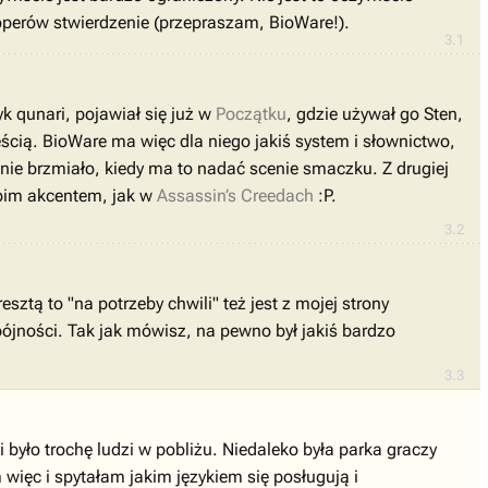
operów stwierdzenie (przepraszam, BioWare!).
3.1
yk qunari, pojawiał się już w
Początku
, gdzie używał go Sten,
ęścią. BioWare ma więc dla niego jakiś system i słownictwo,
jnie brzmiało, kiedy ma to nadać scenie smaczku. Z drugiej
upim akcentem, jak w
Assassin’s Creedach
:P.
3.2
ztą to "na potrzeby chwili" też jest z mojej strony
ójności. Tak jak mówisz, na pewno był jakiś bardzo
3.3
yło trochę ludzi w pobliżu. Niedaleko była parka graczy
 więc i spytałam jakim językiem się posługują i