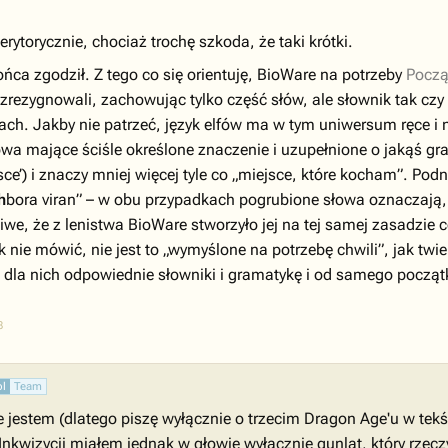
rytorycznie, chociaż trochę szkoda, że taki krótki.
ońca zgodził. Z tego co się orientuję, BioWare na potrzeby
Począ
zrezygnowali, zachowując tylko część słów, ale słownik tak czy 
ach. Jakby nie patrzeć, język elfów ma w tym uniwersum ręce i n
łowa mające ściśle określone znaczenie i uzupełnione o jakąś gr
ejsce’) i znaczy mniej więcej tyle co „miejsce, które kocham”. Pod
h
bora viran” – w obu przypadkach pogrubione słowa oznaczają, o
e, że z lenistwa BioWare stworzyło jej na tej samej zasadzie co 
 nie mówić, nie jest to „wymyślone na potrzebę chwili”, jak twie
la nich odpowiednie słowniki i gramatykę i od samego początk
8
pl
Team
e jestem (dlatego piszę wyłącznie o trzecim Dragon Age'u w te
 Inkwizycji miałem jednak w głowie wyłącznie qunlat, który rzecz