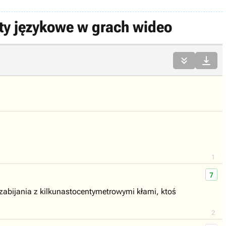
nty językowe w grach wideo


1
7
zabijania z kilkunastocentymetrowymi kłami, ktoś
2