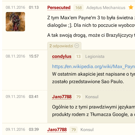
Persecuted
08.11.2016
01:13
Adeptus Mechanicus
168
Z tym Max'em Payne'm 3 to była świetna za
dialogów ;]. Dla nich to poczucie wyobco
A tak swoją drogą, może ci Brazylijczycy
2
odpowiedzi
condylus
08.11.2016
15:57
Legionista
13
https://en.wikipedia.org/wiki/Max_Pay
W ostatnim akapicie jest napisane o tym
zostało przedstawione Sao Paulo.
Jaro7788
09.11.2016
03:41
Konsul
79
Ogólnie to z tymi prawdziwymi językami
produkty rodem z Tłumacza Google, a 
Jaro7788
09.11.2016
03:39
Konsul
79