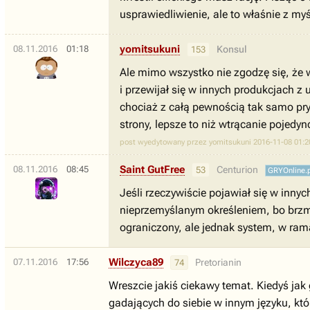
usprawiedliwienie, ale to właśnie z m
yomitsukuni
08.11.2016
01:18
Konsul
153
Ale mimo wszystko nie zgodzę się, że
i przewijał się w innych produkcjach z
chociaż z całą pewnością tak samo prym
strony, lepsze to niż wtrącanie pojed
post wyedytowany przez yomitsukuni 2016-11-08 01:2
Saint GutFree
08.11.2016
08:45
Centurion
53
GRYOnline.
Jeśli rzeczywiście pojawiał się w inny
nieprzemyślanym określeniem, bo brzmi
ograniczony, ale jednak system, w ram
Wilczyca89
07.11.2016
17:56
Pretorianin
74
Wreszcie jakiś ciekawy temat. Kiedyś ja
gadających do siebie w innym języku, któ