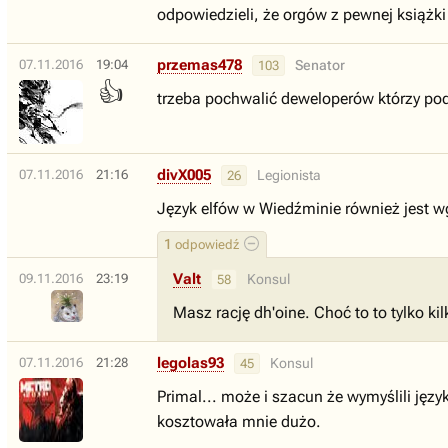
odpowiedzieli, że orgów z pewnej książki
przemas478
07.11.2016
19:04
Senator
103
👍
trzeba pochwalić deweloperów którzy po
divX005
07.11.2016
21:16
Legionista
26
Język elfów w Wiedźminie również jest w
1
odpowiedź
Valt
09.11.2016
23:19
Konsul
58
Masz rację dh'oine. Choć to to tylko ki
legolas93
07.11.2016
21:28
Konsul
45
Primal... może i szacun że wymyślili języ
kosztowała mnie dużo.