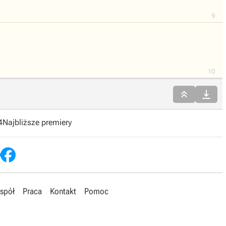
9
10


4
Najbliższe premiery
spół
Praca
Kontakt
Pomoc