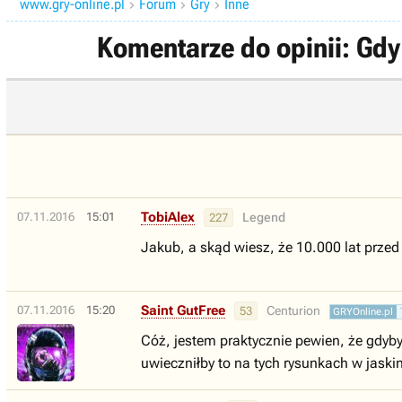
www.gry-online.pl
Forum
Gry
Inne



Komentarze do opinii: Gdy
TobiAlex
07.11.2016
15:01
Legend
227
Jakub, a skąd wiesz, że 10.000 lat przed
Saint GutFree
07.11.2016
15:20
Centurion
53
GRYOnline.pl
Cóż, jestem praktycznie pewien, że gdyb
uwieczniłby to na tych rysunkach w jaski