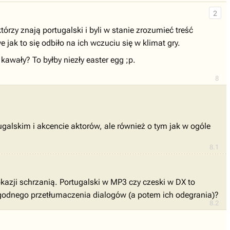
2
órzy znają portugalski i byli w stanie zrozumieć treść
jak to się odbiło na ich wczuciu się w klimat gry.
kawały? To byłby niezły easter egg ;p.
8
tugalskim i akcencie aktorów, ale również o tym jak w ogóle
8.1
okazji schrzanią. Portugalski w MP3 czy czeski w DX to
ygodnego przetłumaczenia dialogów (a potem ich odegrania)?
8.2