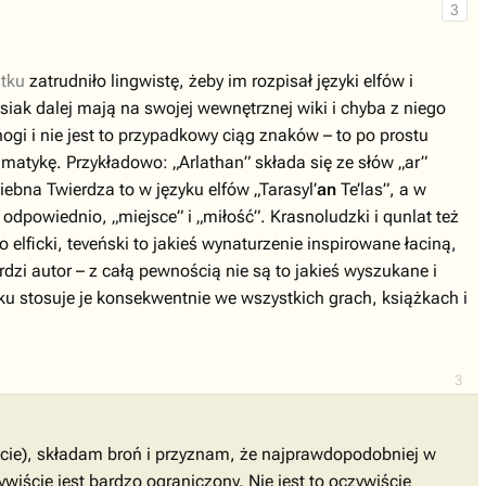
3
tku
zatrudniło lingwistę, żeby im rozpisał języki elfów i
siak dalej mają na swojej wewnętrznej wiki i chyba z niego
ogi i nie jest to przypadkowy ciąg znaków – to po prostu
amatykę. Przykładowo: „Arlathan” składa się ze słów „ar”
niebna Twierdza to w języku elfów „Tarasyl’
an
Te’las”, a w
dpowiednio, „miejsce” i „miłość”. Krasnoludzki i qunlat też
elficki, teveński to jakieś wynaturzenie inspirowane łaciną,
rdzi autor – z całą pewnością nie są to jakieś wyszukane i
u stosuje je konsekwentnie we wszystkich grach, książkach i
3
kście), składam broń i przyznam, że najprawdopodobniej w
ywiście jest bardzo ograniczony. Nie jest to oczywiście