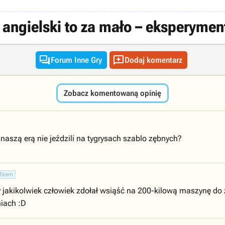
 angielski to za mało – eksperyme


Forum Inne Gry
Dodaj komentarz
Zobacz komentowaną opinię
 naszą erą nie jeździli na tygrysach szablo zębnych?
Team
y jakikolwiek człowiek zdołał wsiąść na 200-kilową maszynę do 
niach :D