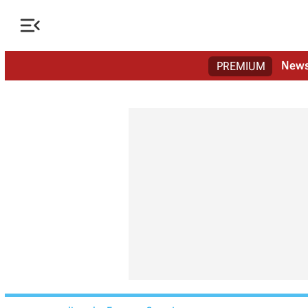

New
PREMIUM