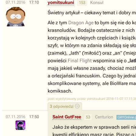
yomitsukuni
07.11.2016
17:10
Konsul
153
Świetny artykuł – ciekawy temat i dobry me
Ale z tym
Dragon Age
to bym się nie do k
krasnoludów. Bodajże ostatecznie z nich 
korzystają w kolejnych częściach i książk
szyfr, w którym na zdania składają się s
(zaimek), „lath” (‘miłość’) oraz „an” (‘mi
powieści
Final Flight
wspomina się o „
lat
mają jakieś własne zasady, chociaż możliw
a orlezjański francuskim. Czego by jednak
skomplikowane systemy, ale BioWare ma d
komiksach.
post wyedytowany przez yomitsukuni 2016-11-07 17:11:3
3
odpowiedzi
Saint GutFree
07.11.2016
17:50
Centurion
53
GRYOnline.
Jako że ekspertem w sprawach serii ni
kwestii elfickiego masz rację. Pisząc o