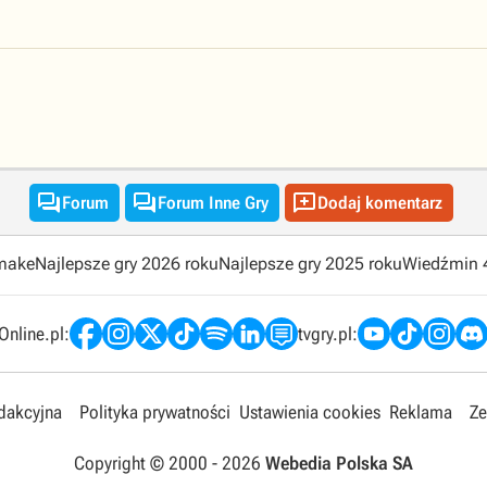



Forum
Forum Inne Gry
Dodaj komentarz
emake
Najlepsze gry 2026 roku
Najlepsze gry 2025 roku
Wiedźmin 
nline.pl:
tvgry.pl:
edakcyjna
Polityka prywatności
Ustawienia cookies
Reklama
Ze
Copyright © 2000 -
2026
Webedia Polska SA