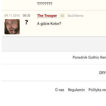
????????
The Trooper
09.11.2016
08:20
Bad Meme
52
❓
A gdzie Kotor?
Poradnik Gothic R
GRYO
O nas
Regulamin
Polityka r