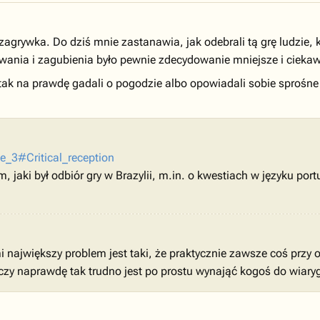
grywka. Do dziś mnie zastanawia, jak odebrali tą grę ludzie, kt
wania i zagubienia było pewnie zdecydowanie mniejsze i ciekawe 
 tak na prawdę gadali o pogodzie albo opowiadali sobie sprośne 
ne_3#Critical_reception
, jaki był odbiór gry w Brazylii, m.in. o kwestiach w języku por
 największy problem jest taki, że praktycznie zawsze coś przy 
czy naprawdę tak trudno jest po prostu wynająć kogoś do wiar