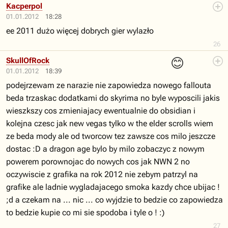
Kacperpol
01.01.2012
18:28
ee 2011 dużo więcej dobrych gier wylazło
26
😊
SkullOfRock
01.01.2012
18:39
podejrzewam ze narazie nie zapowiedza nowego fallouta
beda trzaskac dodatkami do skyrima no byle wyposcili jakis
wieszkszy cos zmieniajacy ewentualnie do obsidian i
kolejna czesc jak new vegas tylko w the elder scrolls wiem
ze beda mody ale od tworcow tez zawsze cos milo jeszcze
dostac :D a dragon age bylo by milo zobaczyc z nowym
powerem porownojac do nowych cos jak NWN 2 no
oczywiscie z grafika na rok 2012 nie zebym patrzyl na
grafike ale ladnie wygladajacego smoka kazdy chce ubijac !
;d a czekam na ... nic ... co wyjdzie to bedzie co zapowiedza
to bedzie kupie co mi sie spodoba i tyle o ! :)
27