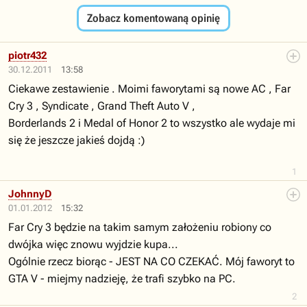
Zobacz komentowaną opinię
piotr432
30.12.2011
13:58
Ciekawe zestawienie . Moimi faworytami są nowe AC , Far
Cry 3 , Syndicate , Grand Theft Auto V ,
Borderlands 2 i Medal of Honor 2 to wszystko ale wydaje mi
się że jeszcze jakieś dojdą :)
1
JohnnyD
01.01.2012
15:32
Far Cry 3 będzie na takim samym założeniu robiony co
dwójka więc znowu wyjdzie kupa...
Ogólnie rzecz biorąc - JEST NA CO CZEKAĆ. Mój faworyt to
GTA V - miejmy nadzieję, że trafi szybko na PC.
2