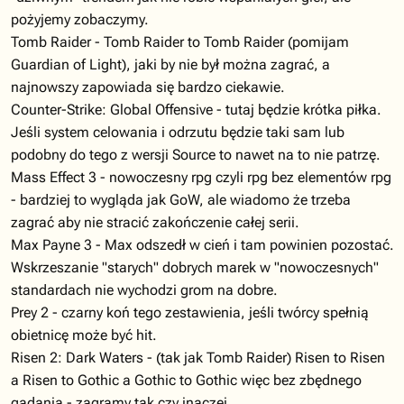
pożyjemy zobaczymy.
Tomb Raider - Tomb Raider to Tomb Raider (pomijam
Guardian of Light), jaki by nie był można zagrać, a
najnowszy zapowiada się bardzo ciekawie.
Counter-Strike: Global Offensive - tutaj będzie krótka piłka.
Jeśli system celowania i odrzutu będzie taki sam lub
podobny do tego z wersji Source to nawet na to nie patrzę.
Mass Effect 3 - nowoczesny rpg czyli rpg bez elementów rpg
- bardziej to wygląda jak GoW, ale wiadomo że trzeba
zagrać aby nie stracić zakończenie całej serii.
Max Payne 3 - Max odszedł w cień i tam powinien pozostać.
Wskrzeszanie "starych" dobrych marek w "nowoczesnych"
standardach nie wychodzi grom na dobre.
Prey 2 - czarny koń tego zestawienia, jeśli twórcy spełnią
obietnicę może być hit.
Risen 2: Dark Waters - (tak jak Tomb Raider) Risen to Risen
a Risen to Gothic a Gothic to Gothic więc bez zbędnego
gadania - zagramy tak czy inaczej.