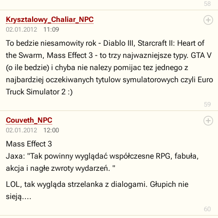
58
Krysztalowy_Chaliar_NPC
02.01.2012
11:09
To bedzie niesamowity rok - Diablo III, Starcraft II: Heart of
the Swarm, Mass Effect 3 - to trzy najwazniejsze typy. GTA V
(o ile bedzie) i chyba nie nalezy pomijac tez jednego z
najbardziej oczekiwanych tytulow symulatorowych czyli Euro
Truck Simulator 2 :)
59
Couveth_NPC
02.01.2012
12:00
Mass Effect 3
Jaxa: "Tak powinny wyglądać współczesne RPG, fabuła,
akcja i nagłe zwroty wydarzeń. "
LOL, tak wygląda strzelanka z dialogami. Głupich nie
sieją....
60