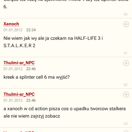
6.
40
Xanoch
01.01.2012
22:24
Nie wiem jak wy ale ja czekam na HALF-LIFE 3 i
S.T.A.L.K.E.R 2
41
Thulmi-ar_NPC
01.01.2012
22:46
kreek a splinter cell 6 ma wyjść?
42
Thulmi-ar_NPC
01.01.2012
22:46
a xanoch w cd action pisza cos o upadku tworcow stalkera
ale nie wiem zajrzyj zobacz
43