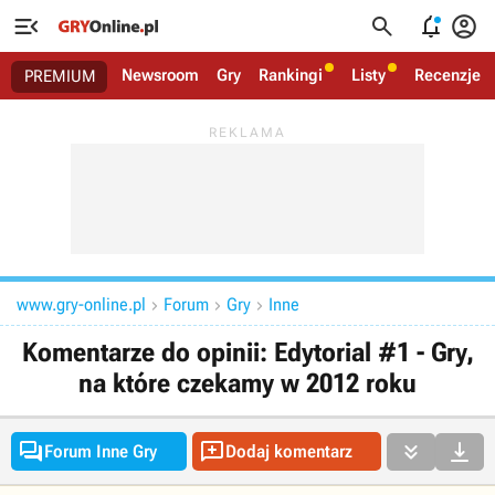




Newsroom
Gry
Rankingi
Listy
Recenzje
PREMIUM
www.gry-online.pl
Forum
Gry
Inne



Komentarze do opinii: Edytorial #1 - Gry,
na które czekamy w 2012 roku




Forum Inne Gry
Dodaj komentarz