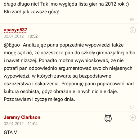
długo długo nic! Tak imo wygląda lista gier na 2012 rok :)
Blizzard jak zawsze górą!
56
asasyn537
02.01.2012
10:52
@Egao- Analizując pana poprzednie wypowiedzi także
mogę sądzić, że uczęszcza pan do szkoły gimnazjalnej albo
i nawet niższej. Ponadto można wywnioskować, że nie
potrafi pan odpowiednio argumentować swoich niejasnych
wypowiedzi, w których zawarte są bezpodstawne
oszczerstwa i oskarżenia. Proponuję panu popracować nad
kulturą osobistą, gdyż obrażanie innych nic nie daje.
Pozdrawiam i życzę miłego dnia.
57
😈
Jeremy Clarkson
02.01.2012
11:04
GTA V