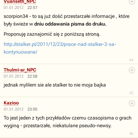
Vuanseth_NPC
01.01.2012
22:57
scorpion34 - to są już dość przestarzałe informacje , które
były świeże w
dniu oddawania pisma do druku.
Proponuję zaznajomić się z poniższą stroną.
http://stalker.pl/2011/12/23/prace-nad-stalker-2-sa-
kontynuowane/
44
Thulmi-ar_NPC
01.01.2012
22:58
jednak mylilem sie ale stalker to nie moja bajka
45
Kazioo
01.01.2012
23:05
To jest jeden z tych przykładów czemu czasopisma o grach
wyginą - przestarzałe, niekatulane pseudo-newsy.
46