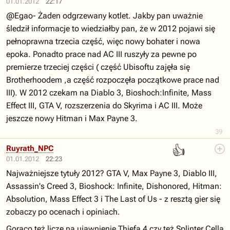
01.01.2012
22:17
@Egao- Żaden odgrzewany kotlet. Jakby pan uważnie
śledził informacje to wiedziałby pan, że w 2012 pojawi się
pełnoprawna trzecia część, więc nowy bohater i nowa
epoka. Ponadto prace nad AC III ruszyły za pewne po
premierze trzeciej części ( część Ubisoftu zajęła się
Brotherhoodem ,a część rozpoczęła początkowe prace nad
III). W 2012 czekam na Diablo 3, Bioshoch:Infinite, Mass
Effect III, GTA V, rozszerzenia do Skyrima i AC III. Może
jeszcze nowy Hitman i Max Payne 3.
39
👍
Ruyrath_NPC
01.01.2012
22:23
Najważniejsze tytuły 2012? GTA V, Max Payne 3, Diablo III,
Assassin's Creed 3, Bioshock: Infinite, Dishonored, Hitman:
Absolution, Mass Effect 3 i The Last of Us - z resztą gier się
zobaczy po ocenach i opiniach.
Gorąco też liczę na ujawnienie Thiefa 4 czy też Splinter Cella