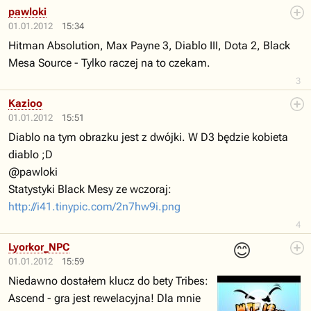
pawloki
01.01.2012
15:34
Hitman Absolution, Max Payne 3, Diablo III, Dota 2, Black
Mesa Source - Tylko raczej na to czekam.
3
Kazioo
01.01.2012
15:51
Diablo na tym obrazku jest z dwójki. W D3 będzie kobieta
diablo ;D
@pawloki
Statystyki Black Mesy ze wczoraj:
http://i41.tinypic.com/2n7hw9i.png
4
😊
Lyorkor_NPC
01.01.2012
15:59
Niedawno dostałem klucz do bety Tribes:
Ascend - gra jest rewelacyjna! Dla mnie