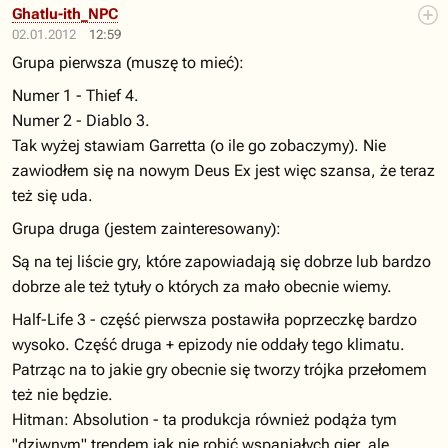
Ghatlu-ith_NPC
02.01.2012
12:59
Grupa pierwsza (muszę to mieć):
Numer 1 - Thief 4.
Numer 2 - Diablo 3.
Tak wyżej stawiam Garretta (o ile go zobaczymy). Nie
zawiodłem się na nowym Deus Ex jest więc szansa, że teraz
też się uda.
Grupa druga (jestem zainteresowany):
Są na tej liście gry, które zapowiadają się dobrze lub bardzo
dobrze ale też tytuły o których za mało obecnie wiemy.
Half-Life 3 - część pierwsza postawiła poprzeczkę bardzo
wysoko. Część druga + epizody nie oddały tego klimatu.
Patrząc na to jakie gry obecnie się tworzy trójka przełomem
też nie będzie.
Hitman: Absolution - ta produkcja również podąża tym
"dziwnym" trendem jak nie robić wspaniałych gier, ale