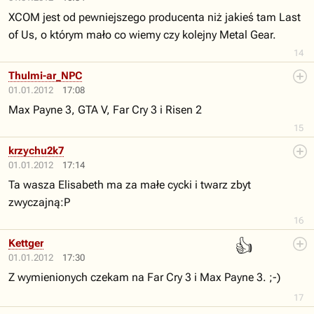
XCOM jest od pewniejszego producenta niż jakieś tam Last
of Us, o którym mało co wiemy czy kolejny Metal Gear.
14
Thulmi-ar_NPC
01.01.2012
17:08
Max Payne 3, GTA V, Far Cry 3 i Risen 2
15
krzychu2k7
01.01.2012
17:14
Ta wasza Elisabeth ma za małe cycki i twarz zbyt
zwyczajną:P
16
👍
Kettger
01.01.2012
17:30
Z wymienionych czekam na Far Cry 3 i Max Payne 3. ;-)
17