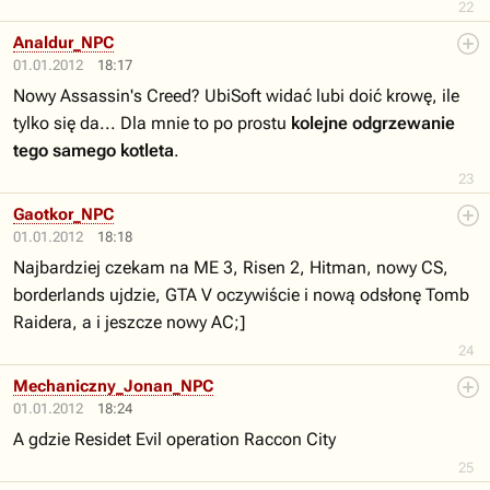
22
Analdur_NPC
01.01.2012
18:17
Nowy Assassin's Creed? UbiSoft widać lubi doić krowę, ile
tylko się da... Dla mnie to po prostu
kolejne odgrzewanie
tego samego kotleta
.
23
Gaotkor_NPC
01.01.2012
18:18
Najbardziej czekam na ME 3, Risen 2, Hitman, nowy CS,
borderlands ujdzie, GTA V oczywiście i nową odsłonę Tomb
Raidera, a i jeszcze nowy AC;]
24
Mechaniczny_Jonan_NPC
01.01.2012
18:24
A gdzie Residet Evil operation Raccon City
25