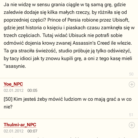
Ja nie widzę w sensu grania ciągle w tą samą grę, gdzie
zaledwie dodaje się kilka małych rzeczy, by różniła się od
poprzedniej części? Prince of Persia robione przez Ubisoft,
gdzie jest historia o księciu i piaskach czasu zamknęła się w
trzech częściach. Tutaj widać Ubisuck nie potrafi sobie
odmówić dojenia krowy zwanej Assassin's Creed ile wlezie.
Ta gra straciła świeżość, studio próbuje ją tylko odświeżyć,
by tacy idioci jak ty znowu kupili grę, a oni z tego kasę mieli
"asasynie.
50
Yoe_NPC
02.01.2012
00:05
[50] Kim jesteś żeby mówić ludziom w co mają grać a w co
nie?
51
Thulmi-ar_NPC
02.01.2012
00:07