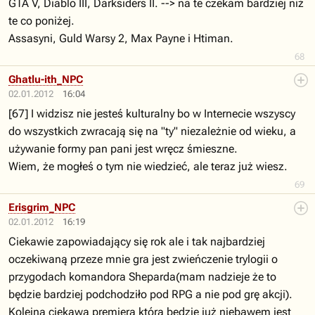
GTA V, Diablo III, Darksiders II. --> na te czekam bardziej niż
te co poniżej.
Assasyni, Guld Warsy 2, Max Payne i Htiman.
68
Ghatlu-ith_NPC
02.01.2012
16:04
[67] I widzisz nie jesteś kulturalny bo w Internecie wszyscy
do wszystkich zwracają się na "ty" niezależnie od wieku, a
używanie formy pan pani jest wręcz śmieszne.
Wiem, że mogłeś o tym nie wiedzieć, ale teraz już wiesz.
69
Erisgrim_NPC
02.01.2012
16:19
Ciekawie zapowiadający się rok ale i tak najbardziej
oczekiwaną przeze mnie gra jest zwieńczenie trylogii o
przygodach komandora Sheparda(mam nadzieje że to
będzie bardziej podchodziło pod RPG a nie pod grę akcji).
Kolejną ciekawą premierą która będzie już niebawem jest