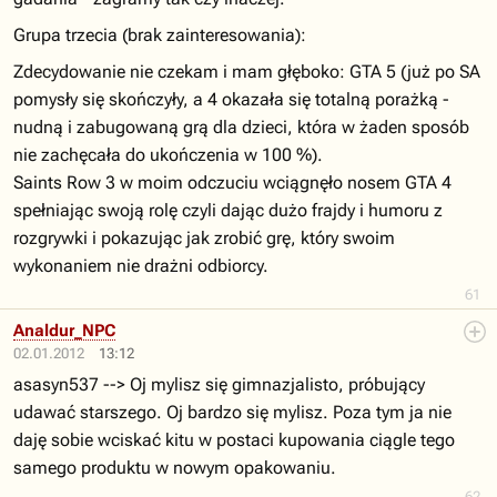
Grupa trzecia (brak zainteresowania):
Zdecydowanie nie czekam i mam głęboko: GTA 5 (już po SA
pomysły się skończyły, a 4 okazała się totalną porażką -
nudną i zabugowaną grą dla dzieci, która w żaden sposób
nie zachęcała do ukończenia w 100 %).
Saints Row 3 w moim odczuciu wciągnęło nosem GTA 4
spełniając swoją rolę czyli dając dużo frajdy i humoru z
rozgrywki i pokazując jak zrobić grę, który swoim
wykonaniem nie drażni odbiorcy.
61
Analdur_NPC
02.01.2012
13:12
asasyn537 --> Oj mylisz się gimnazjalisto, próbujący
udawać starszego. Oj bardzo się mylisz. Poza tym ja nie
daję sobie wciskać kitu w postaci kupowania ciągle tego
samego produktu w nowym opakowaniu.
62