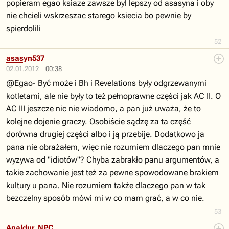
popieram egao ksiaze zawsze byl lepszy od asasyna i oby
nie chcieli wskrzeszac starego ksiecia bo pewnie by
spierdolili
52
asasyn537
02.01.2012
00:38
@Egao- Być może i Bh i Revelations były odgrzewanymi
kotletami, ale nie były to też pełnoprawne części jak AC II. O
AC III jeszcze nic nie wiadomo, a pan już uważa, że to
kolejne dojenie graczy. Osobiście sądzę za ta część
dorówna drugiej części albo i ją przebije. Dodatkowo ja
pana nie obrażałem, więc nie rozumiem dlaczego pan mnie
wyzywa od "idiotów"? Chyba zabrakło panu argumentów, a
takie zachowanie jest też za pewne spowodowane brakiem
kultury u pana. Nie rozumiem także dlaczego pan w tak
bezczelny sposób mówi mi w co mam grać, a w co nie.
53
Analdur_NPC