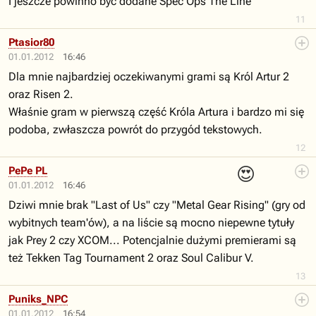
I jeszcze powinno być dodane Spec Ops The Line
11
Ptasior80
01.01.2012
16:46
Dla mnie najbardziej oczekiwanymi grami są Król Artur 2
oraz Risen 2.
Właśnie gram w pierwszą część Króla Artura i bardzo mi się
podoba, zwłaszcza powrót do przygód tekstowych.
12
😍
PePe PL
01.01.2012
16:46
Dziwi mnie brak "Last of Us" czy "Metal Gear Rising" (gry od
wybitnych team'ów), a na liście są mocno niepewne tytuły
jak Prey 2 czy XCOM... Potencjalnie dużymi premierami są
też Tekken Tag Tournament 2 oraz Soul Calibur V.
13
Puniks_NPC
01.01.2012
16:54