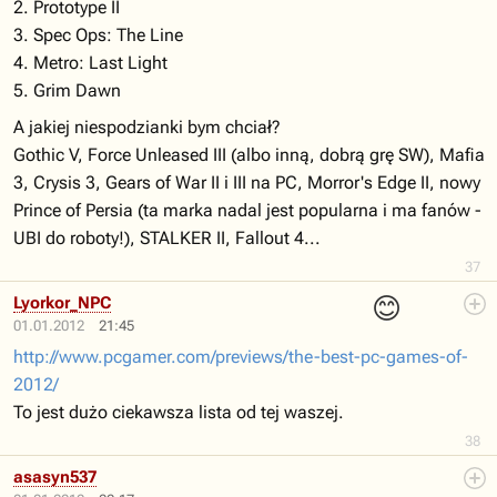
2. Prototype II
3. Spec Ops: The Line
4. Metro: Last Light
5. Grim Dawn
A jakiej niespodzianki bym chciał?
Gothic V, Force Unleased III (albo inną, dobrą grę SW), Mafia
3, Crysis 3, Gears of War II i III na PC, Morror's Edge II, nowy
Prince of Persia (ta marka nadal jest popularna i ma fanów -
UBI do roboty!), STALKER II, Fallout 4...
37
😊
Lyorkor_NPC
01.01.2012
21:45
http://www.pcgamer.com/previews/the-best-pc-games-of-
2012/
To jest dużo ciekawsza lista od tej waszej.
38
asasyn537