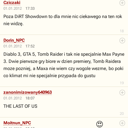
Cziczaki
01.01.2012
17:33
Poza DiRT Showdown to dla mnie nic ciekawego na ten rok
nie widzę.
18
Dorin_NPC
01.01.2012
17:52
Diablo 3, GTA 5, Tomb Raider i tak nie specjalnie Max Payne
3. Dwie pierwsze gry biore w dzien premiery, Tomb Raidera
moze pozniej, a Maxa nie wiem czy wogole wezme, bo poki
co klimat mi nie specjalnie przypada do gustu
19
zanonimizowany640963
01.01.2012
18:07
THE LAST OF US
20
😍
Moitnun_NPC