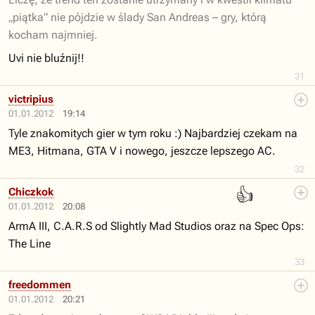
„piątka” nie pójdzie w ślady San Andreas – gry, którą
kocham najmniej.
Uvi nie bluźnij!!
31
victripius
01.01.2012
19:14
Tyle znakomitych gier w tym roku :) Najbardziej czekam na
ME3, Hitmana, GTA V i nowego, jeszcze lepszego AC.
32
👍
Chiczkok
01.01.2012
20:08
ArmA III, C.A.R.S od Slightly Mad Studios oraz na Spec Ops:
The Line
33
freedommen
01.01.2012
20:21