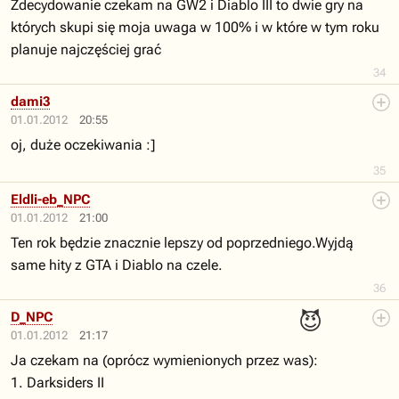
Zdecydowanie czekam na GW2 i Diablo III to dwie gry na
których skupi się moja uwaga w 100% i w które w tym roku
planuje najczęściej grać
34
dami3
01.01.2012
20:55
oj, duże oczekiwania :]
35
Eldli-eb_NPC
01.01.2012
21:00
Ten rok będzie znacznie lepszy od poprzedniego.Wyjdą
same hity z GTA i Diablo na czele.
36
😈
D_NPC
01.01.2012
21:17
Ja czekam na (oprócz wymienionych przez was):
1. Darksiders II