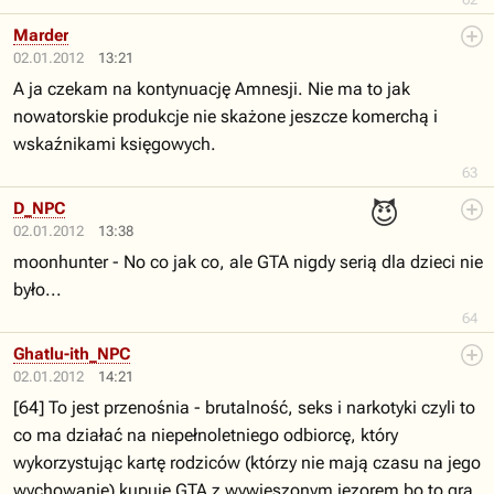
Marder
02.01.2012
13:21
A ja czekam na kontynuację Amnesji. Nie ma to jak
nowatorskie produkcje nie skażone jeszcze komerchą i
wskaźnikami księgowych.
63
😈
D_NPC
02.01.2012
13:38
moonhunter - No co jak co, ale GTA nigdy serią dla dzieci nie
było...
64
Ghatlu-ith_NPC
02.01.2012
14:21
[64] To jest przenośnia - brutalność, seks i narkotyki czyli to
co ma działać na niepełnoletniego odbiorcę, który
wykorzystując kartę rodziców (którzy nie mają czasu na jego
wychowanie) kupuje GTA z wywieszonym jęzorem bo to gra