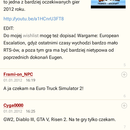
to jedna z bardziej oczekiwanych gier
2012 roku.
http://youtu.be/a1HCnrU3FT8
EDIT:
Do mojej
wishlist
mogę też dopisać Wargame: European
Escalation, gdyż ostatnimi czasy wychodzi bardzo mało
RTS-ów, a poza tym gra ma być bardziej nietypowa od
poprzednich dokonań Eugen.
5
Frami-on_NPC
01.01.2012
16:19
A ja czekam na Euro Truck Simulator 2!
6
Cyga0000
01.01.2012
16:25
GW2, Diablo III, GTA V, Risen 2. Na te gry tylko czekam.
7