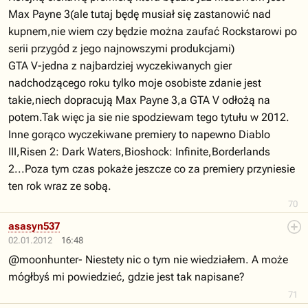
Max Payne 3(ale tutaj będę musiał się zastanowić nad
kupnem,nie wiem czy będzie można zaufać Rockstarowi po
serii przygód z jego najnowszymi produkcjami)
GTA V-jedna z najbardziej wyczekiwanych gier
nadchodzącego roku tylko moje osobiste zdanie jest
takie,niech dopracują Max Payne 3,a GTA V odłożą na
potem.Tak więc ja sie nie spodziewam tego tytułu w 2012.
Inne gorąco wyczekiwane premiery to napewno Diablo
III,Risen 2: Dark Waters,Bioshock: Infinite,Borderlands
2...Poza tym czas pokaże jeszcze co za premiery przyniesie
ten rok wraz ze sobą.
70
asasyn537
02.01.2012
16:48
@moonhunter- Niestety nic o tym nie wiedziałem. A może
mógłbyś mi powiedzieć, gdzie jest tak napisane?
71