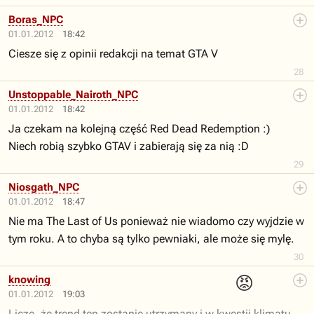
Boras_NPC
01.01.2012
18:42
Ciesze się z opinii redakcji na temat GTA V
28
Unstoppable_Nairoth_NPC
01.01.2012
18:42
Ja czekam na kolejną część Red Dead Redemption :)
Niech robią szybko GTAV i zabierają się za nią :D
29
Niosgath_NPC
01.01.2012
18:47
Nie ma The Last of Us ponieważ nie wiadomo czy wyjdzie w
tym roku. A to chyba są tylko pewniaki, ale może się mylę.
30
😡
knowing
01.01.2012
19:03
Liczę, że trend ten zostanie utrzymany i w kwestii klimatu