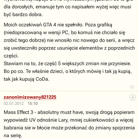
dla dorosłych, emanuje tym co napisałem wyżej więc musi
być bardzo dobra.
Moich oczekiwań GTA 4 nie spełniło. Poza grafiką
(niedopracowaną w wersji PC, bo komuś nie chciało się
zrobić tego dobrze) nie wnosiło nic nowego do serii, a wręcz
się uwsteczniło poprzez usunięcie elementów z poprzednich
części.
Stawiam na to, że część 5 większych zmian nie przyniesie.
Bo po co. Te właśnie dzieci, o których mówię i tak ją kupią,
tak jak kupują CoDa.
65
zanonimizowany821225
02.01.2012
15:10
Mass Effect 3 - absolutny must have, swoją drogą popieram
wypowiedź UV odnośnie Lary, mniej cukierkowości a więcej
babrania sie w błocie może przekonać do zmiany spojrzenia
na serię.