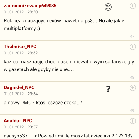
😊
zanonimizowany649085
01.01.2012
23:20
Rok bez znaczących exów, nawet na ps3... No ale jakie
multiplatformy :)
47
Thulmi-ar_NPC
01.01.2012
23:32
kazioo masz racje choc plusem niewatpliwym sa tansze gry
w gazetach ale gdyby nie one....
48
❓
Dagindel_NPC
01.01.2012
23:54
a nowy DMC - ktoś jeszcze czeka..?
49
Analdur_NPC
01.01.2012
23:57
asasyn537 ---> Powiedz mi ile masz lat dzieciaku? 12? 13?