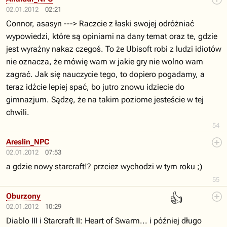
02.01.2012
02:21
Connor, asasyn ---> Raczcie z łaski swojej odróżniać
wypowiedzi, które są opiniami na dany temat oraz te, gdzie
jest wyraźny nakaz czegoś. To że Ubisoft robi z ludzi idiotów
nie oznacza, że mówię wam w jakie gry nie wolno wam
zagrać. Jak się nauczycie tego, to dopiero pogadamy, a
teraz idźcie lepiej spać, bo jutro znowu idziecie do
gimnazjum. Sądzę, że na takim poziome jesteście w tej
chwili.
54
Areslin_NPC
02.01.2012
07:53
a gdzie nowy starcraft!? przciez wychodzi w tym roku ;)
55
👍
Oburzony
02.01.2012
10:29
Diablo III i Starcraft II: Heart of Swarm... i później długo