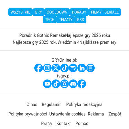
WSZYSTKIE
GRY
COOLDOWN
PORADY
FILMY I SERIALE
TECH
TEMATY
RSS
Poradnik Gothic Remake
Najlepsze gry 2026 roku
Najlepsze gry 2025 roku
Wiedźmin 4
Najbliższe premiery
GRYOnline.pl:
tvgry.pl:
O nas
Regulamin
Polityka redakcyjna
Polityka prywatności
Ustawienia cookies
Reklama
Zespół
Praca
Kontakt
Pomoc