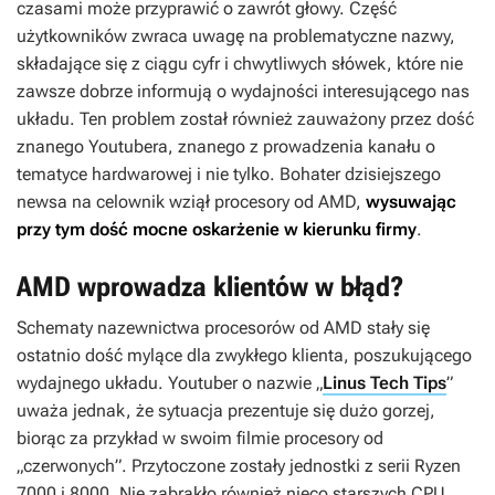
czasami może przyprawić o zawrót głowy. Część
użytkowników zwraca uwagę na problematyczne nazwy,
składające się z ciągu cyfr i chwytliwych słówek, które nie
zawsze dobrze informują o wydajności interesującego nas
układu. Ten problem został również zauważony przez dość
znanego Youtubera, znanego z prowadzenia kanału o
tematyce hardwarowej i nie tylko. Bohater dzisiejszego
newsa na celownik wziął procesory od AMD,
wysuwając
przy tym dość mocne oskarżenie w kierunku firmy
.
AMD wprowadza klientów w błąd?
Schematy nazewnictwa procesorów od AMD stały się
ostatnio dość mylące dla zwykłego klienta, poszukującego
wydajnego układu. Youtuber o nazwie „
Linus Tech Tips
”
uważa jednak, że sytuacja prezentuje się dużo gorzej,
biorąc za przykład w swoim filmie procesory od
„czerwonych”. Przytoczone zostały jednostki z serii Ryzen
7000 i 8000. Nie zabrakło również nieco starszych CPU.