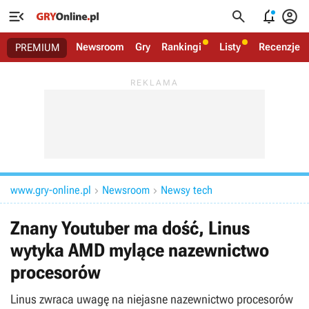




Newsroom
Gry
Rankingi
Listy
Recenzje
PREMIUM
www.gry-online.pl
Newsroom
Newsy tech


Znany Youtuber ma dość, Linus
wytyka AMD mylące nazewnictwo
procesorów
Linus zwraca uwagę na niejasne nazewnictwo procesorów