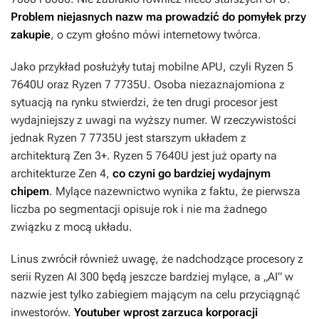
Problem niejasnych nazw ma prowadzić do pomyłek przy
zakupie
, o czym głośno mówi internetowy twórca.
Jako przykład posłużyły tutaj mobilne APU, czyli Ryzen 5
7640U oraz Ryzen 7 7735U. Osoba niezaznajomiona z
sytuacją na rynku stwierdzi, że ten drugi procesor jest
wydajniejszy z uwagi na wyższy numer. W rzeczywistości
jednak Ryzen 7 7735U jest starszym układem z
architekturą Zen 3+. Ryzen 5 7640U jest już oparty na
architekturze Zen 4,
co czyni go bardziej wydajnym
chipem
. Mylące nazewnictwo wynika z faktu, że pierwsza
liczba po segmentacji opisuje rok i nie ma żadnego
związku z mocą układu.
Linus zwrócił również uwagę, że nadchodzące procesory z
serii Ryzen AI 300 będą jeszcze bardziej mylące, a „AI” w
nazwie jest tylko zabiegiem mającym na celu przyciągnąć
inwestorów.
Youtuber wprost zarzuca korporacji