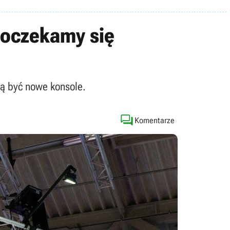
doczekamy się
gą być nowe konsole.

Komentarze