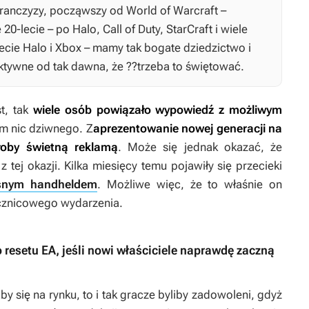
ranczyzy, począwszy od World of Warcraft –
0-lecie – po Halo, Call of Duty, StarCraft i wiele
ecie Halo i Xbox – mamy tak bogate dziedzictwo i
 aktywne od tak dawna, że ??trzeba to świętować.
t, tak
wiele osób powiązało wypowiedź z możliwym
ym nic dziwnego. Z
aprezentowanie nowej generacji na
oby świetną reklamą
. Może się jednak okazać, że
 tej okazji. Kilka miesięcy temu pojawiły się przecieki
asnym handheldem
. Możliwe więc, że to właśnie on
cznicowego wydarzenia.
 resetu EA, jeśli nowi właściciele naprawdę zaczną
by się na rynku, to i tak gracze byliby zadowoleni, gdyż