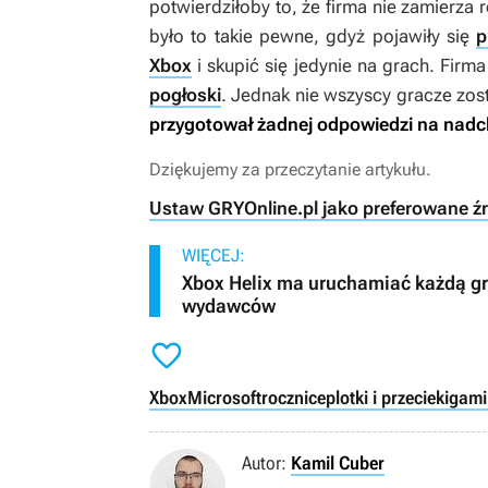
potwierdziłoby to, że firma nie zamierza 
było to takie pewne, gdyż pojawiły się
p
Xbox
i skupić się jedynie na grach. Fir
pogłoski
. Jednak nie wszyscy gracze zos
przygotował żadnej odpowiedzi na nad
Dziękujemy za przeczytanie artykułu.
Ustaw GRYOnline.pl jako preferowane ź
WIĘCEJ:
Xbox Helix ma uruchamiać każdą grę 
wydawców

Xbox
Microsoft
rocznice
plotki i przecieki
gami
Autor:
Kamil Cuber