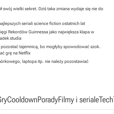
ł swój wielki sekret. Dziś taka zmiana wydaje się nie do
jlepszych seriali science fiction ostatnich lat
sięgi Rekordów Guinnessa jako największa klapa w
padek studia
ą pozostać tajemnicą, bo mogłyby spowodować szok.
 grę na Netflix
órkowego, laptopa itp. nie należy pozostawiać
Gry
Cooldown
Porady
Filmy i seriale
Tech