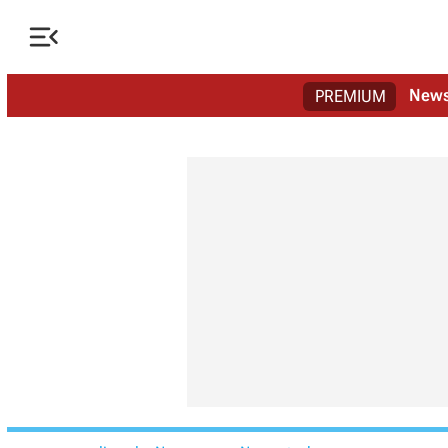

New
PREMIUM