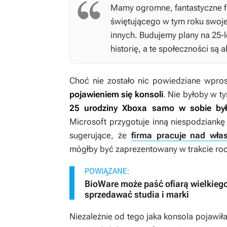
Mamy ogromne, fantastyczne f
świętującego w tym roku swoje 2
innych. Budujemy plany na 25-l
historię, a te społeczności są
Choć nie zostało nic powiedziane wpros
pojawieniem się konsoli
. Nie byłoby w t
25 urodziny Xboxa samo w sobie był
Microsoft przygotuje inną niespodziankę z
sugerujące, że
firma pracuje nad wł
mógłby być zaprezentowany w trakcie ro
POWIĄZANE:
BioWare może paść ofiarą wielkiego
sprzedawać studia i marki
Niezależnie od tego jaka konsola pojawiła