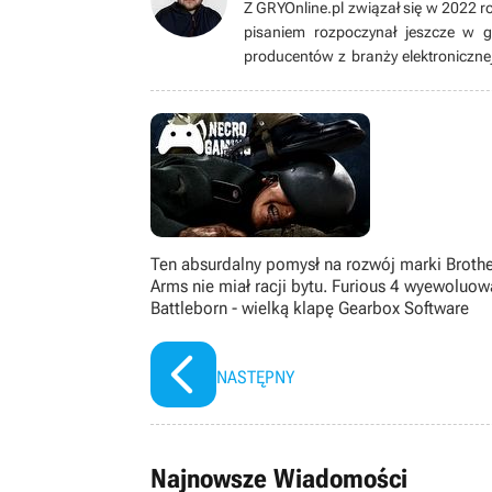
Z GRYOnline.pl związał się w 2022 r
pisaniem rozpoczynał jeszcze w 
producentów z branży elektroniczne
się sprzętem, stopniowo coraz lepi
single-player, choć nie odrzuci też 
Ten absurdalny pomysł na rozwój marki Brothe
Arms nie miał racji bytu. Furious 4 wyewoluow
Battleborn - wielką klapę Gearbox Software
NASTĘPNY
Najnowsze Wiadomości