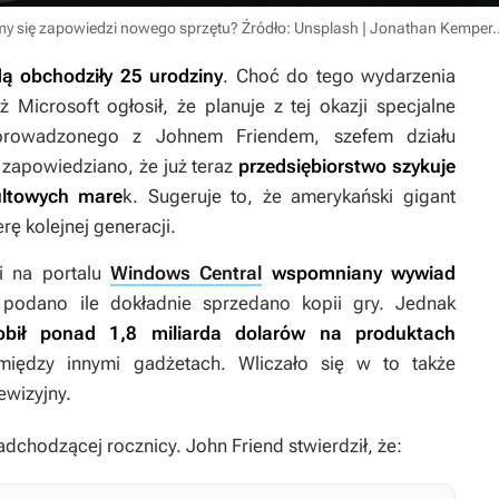
my się zapowiedzi nowego sprzętu?
Źródło: Unsplash | Jonathan Kemper.
ą obchodziły 25 urodziny
. Choć do tego wydarzenia
 Microsoft ogłosił, że planuje z tej okazji specjalne
prowadzonego z Johnem Friendem, szefem działu
zapowiedziano, że już teraz
przedsiębiorstwo szykuje
ultowych mare
k. Sugeruje to, że amerykański gigant
rę kolejnej generacji.
i na portalu
Windows Central
wspomniany wywiad
e podano ile dokładnie sprzedano kopii gry. Jednak
robił ponad 1,8 miliarda dolarów na produktach
między innymi gadżetach. Wliczało się w to także
lewizyjny.
chodzącej rocznicy. John Friend stwierdził, że: