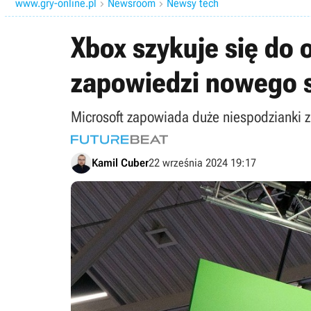
www.gry-online.pl
Newsroom
Newsy tech


Xbox szykuje się do
zapowiedzi nowego 
Microsoft zapowiada duże niespodzianki z 
Kamil Cuber
22 września 2024 19:17