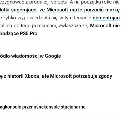
rezygnować z produkcji sprzętu. A na początku roku nie
lotki sugerujące, że Microsoft może porzucić markę
ma szybko wypowiedziała się w tym temacie
dementując
tali co do tego przekonani, zwłaszcza że,
Microsoft nie
chodzące PS5 Pro
.
ródło wiadomości w Google
z historii Xboxa, ale Microsoft potrzebuje zgody
ng
konsole przenośne
konsole stacjonarne