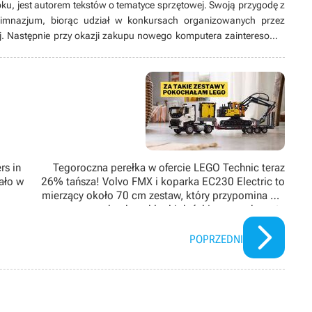
oku, jest autorem tekstów o tematyce sprzętowej. Swoją przygodę z
gimnazjum, biorąc udział w konkursach organizowanych przez
j. Następnie przy okazji zakupu nowego komputera zainteresował
ej poznając rynek komputerowy. Zagorzały fan komputerów i gier
zaproszenia do gry w szachy oraz Foxhole’a.
rs in
Tegoroczna perełka w ofercie LEGO Technic teraz
ało w
26% tańsza! Volvo FMX i koparka EC230 Electric to
mierzący około 70 cm zestaw, który przypomina mi,
za co kocham klocki duńskiego producenta
POPRZEDNI