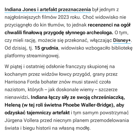
Indiana Jones i artefakt przeznaczenia
był jednym z
najgłośniejszych filmów 2023 roku. Choć widowisko nie
przyciągnęło do kin tłumów, to jednak
recenzenci na ogół
chwalili finałową przygodę słynnego archeologa.
O tym,
czy mieli rację, możecie się przekonać, włączając
Disney+
.
Od dzisiaj, tj.
15 grudnia
, widowisko wzbogaciło bibliotekę
platformy streamingowej.
W piątej i ostatniej odsłonie franczyzy skupionej na
kochanym przez widzów łowcy przygód, grany przez
Harrisona Forda bohater znów musi stawić czoła
nazistom, których – jak doskonale wiemy – szczerze
nienawidzi
. Indiana łączy siły ze swoją chrześniaczką,
Heleną (w tej roli świetna Phoebe Waller-Bridge), aby
odzyskać tajemniczy artefakt
i tym samym powstrzymać
Jürgena Vollera przed niecnym planem przemodelowania
świata i biegu historii na własną modłę.