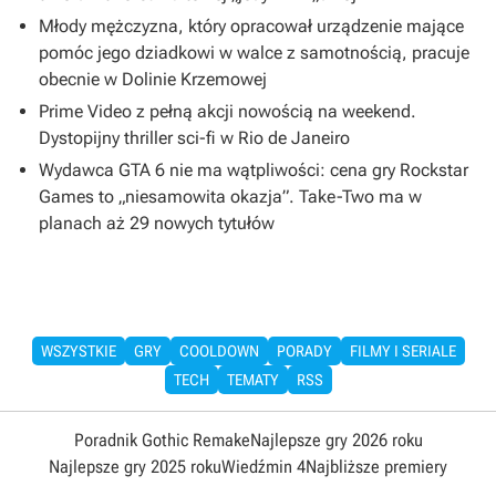
Młody mężczyzna, który opracował urządzenie mające
pomóc jego dziadkowi w walce z samotnością, pracuje
obecnie w Dolinie Krzemowej
Prime Video z pełną akcji nowością na weekend.
Dystopijny thriller sci-fi w Rio de Janeiro
Wydawca GTA 6 nie ma wątpliwości: cena gry Rockstar
Games to „niesamowita okazja”. Take-Two ma w
planach aż 29 nowych tytułów
WSZYSTKIE
GRY
COOLDOWN
PORADY
FILMY I SERIALE
TECH
TEMATY
RSS
Poradnik Gothic Remake
Najlepsze gry 2026 roku
Najlepsze gry 2025 roku
Wiedźmin 4
Najbliższe premiery