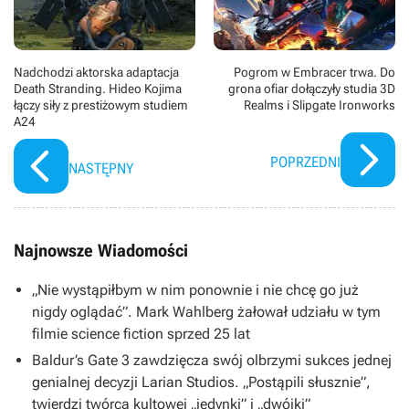
jeden z nich, Jürgen Voller, zaangażowany w program
lądowania na Księżycu, pragnie przemodelować świat
według własnej wizji. Powstrzymać może go jedynie
Indiana, któremu towarzyszy jego córka chrzestna,
Helena. W produkcji wystąpili m.in. Harrison Ford
Nadchodzi aktorska adaptacja
Pogrom w Embracer trwa. Do
(Indiana Jones), Phoebe Waller-Bridge (Helena Shaw),
Death Stranding. Hideo Kojima
grona ofiar dołączyły studia 3D
łączy siły z prestiżowym studiem
Realms i Slipgate Ironworks
Mads Mikkelsen (Jürgen Voller), Antonio Banderas
A24
(Renaldo), John Rhys-Davies (Sallah), Shaunette Renée
Wilson (Mason), Thomas Kretschmann (Weber), Toby
Jones (Basil) oraz Boyd Holbrook (Klaber). Zdjęcia
POPRZEDNI
NASTĘPNY
kręcono m.in. w Bamburgh, Marsali oraz Londynie.
Najnowsze Wiadomości
„Nie wystąpiłbym w nim ponownie i nie chcę go już
nigdy oglądać”. Mark Wahlberg żałował udziału w tym
filmie science fiction sprzed 25 lat
Baldur’s Gate 3 zawdzięcza swój olbrzymi sukces jednej
genialnej decyzji Larian Studios. „Postąpili słusznie”,
twierdzi twórca kultowej „jedynki” i „dwójki”