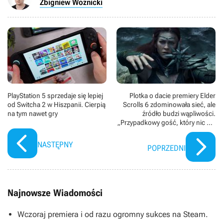
Zbigniew Woźnicki
PlayStation 5 sprzedaje się lepiej
Plotka o dacie premiery Elder
od Switcha 2 w Hiszpanii. Cierpią
Scrolls 6 zdominowała sieć, ale
na tym nawet gry
źródło budzi wąpliwości.
„Przypadkowy gość, który nic nie
wie i tylko zgaduje”
NASTĘPNY
POPRZEDNI
Najnowsze Wiadomości
Wczoraj premiera i od razu ogromny sukces na Steam.