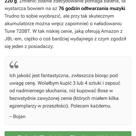
220 g
. Zmienić zdanie zdecydowanie pomaga bateria, ta
wystarcza bowiem na aż
76 godzin odtwarzania muzyki
.
Trudno to sobie wyobrazić, ale przy tak skutecznym
akumulatorze można wręcz zapomnieć o naładowaniu
Tune 720BT. W tak niskiej cenie, jaką oferują Amazon z
JBL-em, ciężko o coś bardziej wydajnego z czym zgodził
się jeden z posiadaczy:
Ich jakość jest fantastyczna, zwłaszcza biorąc pod
uwagę cenę. Wolałbym kupić 3 lub 4 sztuki i zepsuć
od nadmiernego słuchania, niż kupować Bose w
bezwstydnie zawyżonej cenie (których miałem kilka
egzemplarzy w przeszłości). Polecam każdemu.
– Bojan