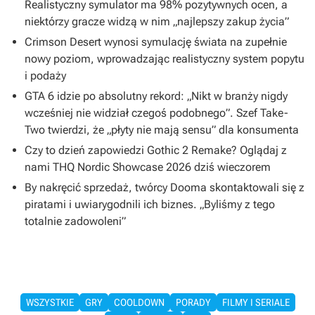
Realistyczny symulator ma 98% pozytywnych ocen, a
niektórzy gracze widzą w nim „najlepszy zakup życia”
Crimson Desert wynosi symulację świata na zupełnie
nowy poziom, wprowadzając realistyczny system popytu
i podaży
GTA 6 idzie po absolutny rekord: „Nikt w branży nigdy
wcześniej nie widział czegoś podobnego”. Szef Take-
Two twierdzi, że „płyty nie mają sensu” dla konsumenta
Czy to dzień zapowiedzi Gothic 2 Remake? Oglądaj z
nami THQ Nordic Showcase 2026 dziś wieczorem
By nakręcić sprzedaż, twórcy Dooma skontaktowali się z
piratami i uwiarygodnili ich biznes. „Byliśmy z tego
totalnie zadowoleni”
WSZYSTKIE
GRY
COOLDOWN
PORADY
FILMY I SERIALE