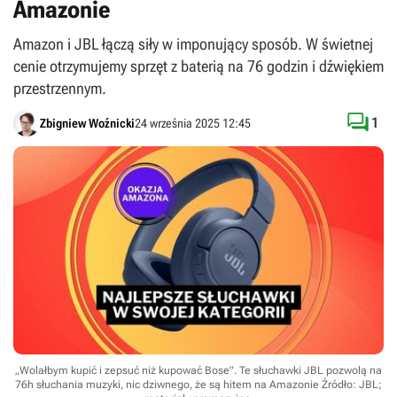
Amazonie
Amazon i JBL łączą siły w imponujący sposób. W świetnej
cenie otrzymujemy sprzęt z baterią na 76 godzin i dźwiękiem
przestrzennym.

1
Zbigniew Woźnicki
24 września 2025 12:45
„Wolałbym kupić i zepsuć niż kupować Bose”. Te słuchawki JBL pozwolą na
76h słuchania muzyki, nic dziwnego, że są hitem na Amazonie
Źródło: JBL;