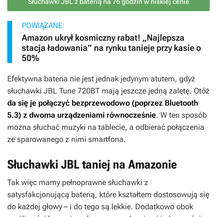
Słuchawki JBL z baterią na 76 godzin w niskiej cenie
POWIĄZANE:
Amazon ukrył kosmiczny rabat! „Najlepsza
stacja ładowania” na rynku tanieje przy kasie o
50%
Efektywna bateria nie jest jednak jedynym atutem, gdyż
słuchawki JBL Tune 720BT mają jeszcze jedną zaletę. Otóż
da się je połączyć bezprzewodowo (poprzez Bluetooth
5.3) z dwoma urządzeniami równocześnie
. W ten sposób
można słuchać muzyki na tablecie, a odbierać połączenia
ze sparowanego z nimi smartfona.
Słuchawki JBL taniej na Amazonie
Tak więc mamy pełnoprawne słuchawki z
satysfakcjonującą baterią, które kształtem dostosowują się
do każdej głowy – i do tego są lekkie. Dodatkowo obok