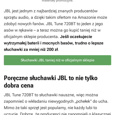
materiały promocyjne
.
JBL jest jednym z najbardziej znanych producentów
sprzętu audio, a dzięki takim ofertom na Amazonie może
zdobyć nowych fanów. JBL Tune 720BT to jeden z jego
asów w rękawie – a teraz można go kupić taniej niż w
oficjalnym sklepie producenta.
Jeśli oczekujecie
wytrzymałej baterii i mocnych basów, trudno o lepsze
słuchawki za mniej niż 200 zł
.
Słuchawki JBL taniej niż w oficjalnym sklepie
Poręczne słuchawki JBL to nie tylko
dobra cena
JBL Tune 720BT to słuchawki nauszne, więc można
zapomnieć o wkładaniu niewygodnych „pchełek” do ucha.
Mimo że taki sprzęt jest popularny, nie każdy lubi to
uczucie. Dobrze, że producenci nie zapomnieli o klasycznej