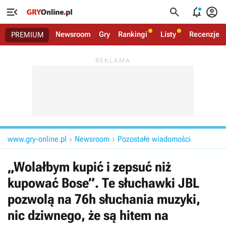




Newsroom
Gry
Rankingi
Listy
Recenzje
PREMIUM
www.gry-online.pl
Newsroom
Pozostałe wiadomości


„Wolałbym kupić i zepsuć niż
kupować Bose”. Te słuchawki JBL
pozwolą na 76h słuchania muzyki,
nic dziwnego, że są hitem na