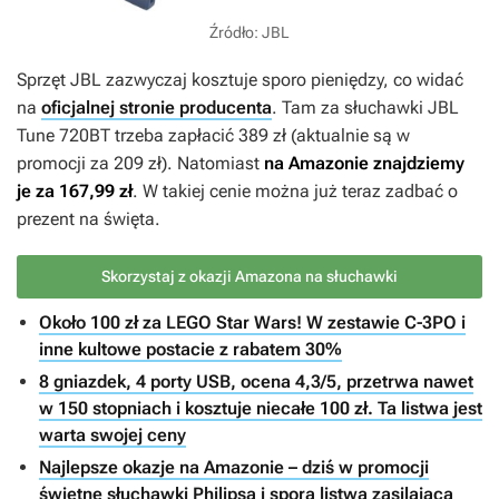
Źródło: JBL
Sprzęt JBL zazwyczaj kosztuje sporo pieniędzy, co widać
na
oficjalnej stronie producenta
. Tam za słuchawki JBL
Tune 720BT trzeba zapłacić 389 zł (aktualnie są w
promocji za 209 zł). Natomiast
na Amazonie znajdziemy
je za 167,99 zł
. W takiej cenie można już teraz zadbać o
prezent na święta.
Skorzystaj z okazji Amazona na słuchawki
Około 100 zł za LEGO Star Wars! W zestawie C-3PO i
inne kultowe postacie z rabatem 30%
8 gniazdek, 4 porty USB, ocena 4,3/5, przetrwa nawet
w 150 stopniach i kosztuje niecałe 100 zł. Ta listwa jest
warta swojej ceny
Najlepsze okazje na Amazonie – dziś w promocji
świetne słuchawki Philipsa i spora listwa zasilająca