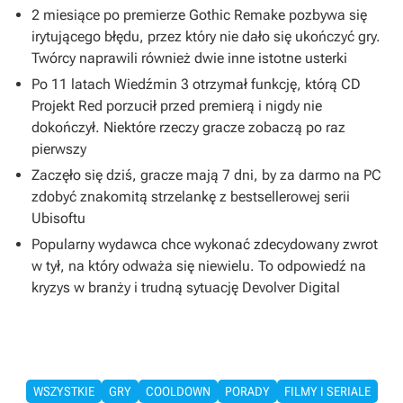
2 miesiące po premierze Gothic Remake pozbywa się
irytującego błędu, przez który nie dało się ukończyć gry.
Twórcy naprawili również dwie inne istotne usterki
Po 11 latach Wiedźmin 3 otrzymał funkcję, którą CD
Projekt Red porzucił przed premierą i nigdy nie
dokończył. Niektóre rzeczy gracze zobaczą po raz
pierwszy
Zaczęło się dziś, gracze mają 7 dni, by za darmo na PC
zdobyć znakomitą strzelankę z bestsellerowej serii
Ubisoftu
Popularny wydawca chce wykonać zdecydowany zwrot
w tył, na który odważa się niewielu. To odpowiedź na
kryzys w branży i trudną sytuację Devolver Digital
WSZYSTKIE
GRY
COOLDOWN
PORADY
FILMY I SERIALE