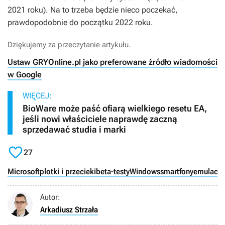
2021 roku). Na to trzeba będzie nieco poczekać,
prawdopodobnie do początku 2022 roku.
Dziękujemy za przeczytanie artykułu.
Ustaw GRYOnline.pl jako preferowane źródło wiadomości
w Google
WIĘCEJ:
BioWare może paść ofiarą wielkiego resetu EA,
jeśli nowi właściciele naprawdę zaczną
sprzedawać studia i marki

27
Microsoft
plotki i przecieki
beta-testy
Windows
smartfony
emulacja
Autor:
Arkadiusz Strzała