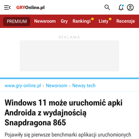




Newsroom
Gry
Rankingi
Listy
Recenzje
PREMIUM
www.gry-online.pl
Newsroom
Newsy tech


Windows 11 może uruchomić apki
Androida z wydajnością
Snapdragona 865
Pojawiły się pierwsze benchmarki aplikacji uruchomionych