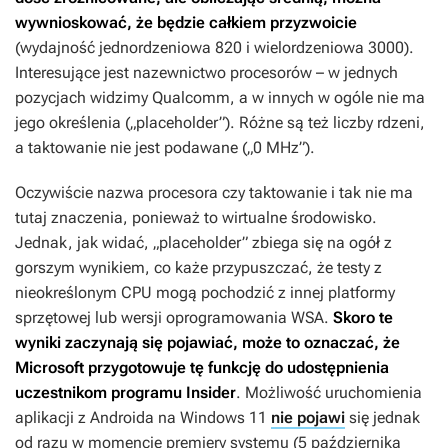
wywnioskować, że będzie całkiem przyzwoicie
(wydajność jednordzeniowa 820 i wielordzeniowa 3000).
Interesujące jest nazewnictwo procesorów – w jednych
pozycjach widzimy Qualcomm, a w innych w ogóle nie ma
jego określenia („placeholder”). Różne są też liczby rdzeni,
a taktowanie nie jest podawane („0 MHz”).
Oczywiście nazwa procesora czy taktowanie i tak nie ma
tutaj znaczenia, ponieważ to wirtualne środowisko.
Jednak, jak widać, „placeholder” zbiega się na ogół z
gorszym wynikiem, co każe przypuszczać, że testy z
nieokreślonym CPU mogą pochodzić z innej platformy
sprzętowej lub wersji oprogramowania WSA.
Skoro te
wyniki zaczynają się pojawiać, może to oznaczać, że
Microsoft przygotowuje tę funkcję do udostępnienia
uczestnikom programu Insider
. Możliwość uruchomienia
aplikacji z Androida na Windows 11
nie pojawi
się jednak
od razu w momencie premiery systemu (5 października