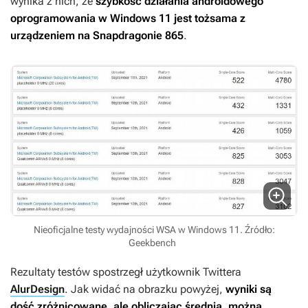
wynika z nich, że
szybkość działania androidowego
oprogramowania w Windows 11 jest tożsama z
urządzeniem na Snapdragonie 865
.
Nieoficjalne testy wydajności WSA w Windows 11. Źródło:
Geekbench
Rezultaty testów spostrzegł użytkownik Twittera
AlurDesign
. Jak widać na obrazku powyżej,
wyniki są
dość zróżnicowane, ale obliczając średnią, można