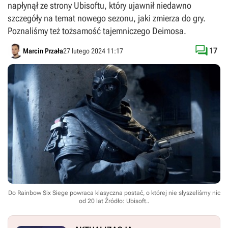
napłynął ze strony Ubisoftu, który ujawnił niedawno
szczegóły na temat nowego sezonu, jaki zmierza do gry.
Poznaliśmy też tożsamość tajemniczego Deimosa.

17
Marcin Przała
27 lutego 2024 11:17
Do Rainbow Six Siege powraca klasyczna postać, o której nie słyszeliśmy nic
od 20 lat
Źródło: Ubisoft.
.