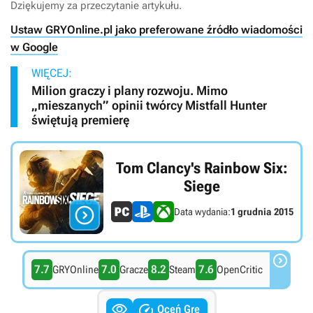
Dziękujemy za przeczytanie artykułu.
Ustaw GRYOnline.pl jako preferowane źródło wiadomości
w Google
WIĘCEJ:
Milion graczy i plany rozwoju. Mimo
„mieszanych” opinii twórcy Mistfall Hunter
świętują premierę
Tom Clancy's Rainbow Six:
Siege

Data wydania:
1 grudnia 2015

7.7
7.0
8.2
7.6
GRYOnline
Gracze
Steam
OpenCritic


Oceń Grę