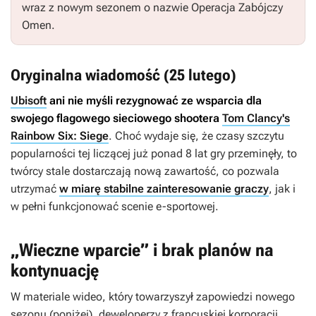
wraz z nowym sezonem o nazwie Operacja Zabójczy
Omen.
Oryginalna wiadomość (25 lutego)
Ubisoft
ani nie myśli rezygnować ze wsparcia dla
swojego flagowego sieciowego shootera
Tom Clancy's
Rainbow Six: Siege
. Choć wydaje się, że czasy szczytu
popularności tej liczącej już ponad 8 lat gry przeminęły, to
twórcy stale dostarczają nową zawartość, co pozwala
utrzymać
w miarę stabilne zainteresowanie graczy
, jak i
w pełni funkcjonować scenie e-sportowej.
„Wieczne wparcie” i brak planów na
kontynuację
W materiale wideo, który towarzyszył zapowiedzi nowego
sezonu (poniżej), deweloperzy z francuskiej korporacji