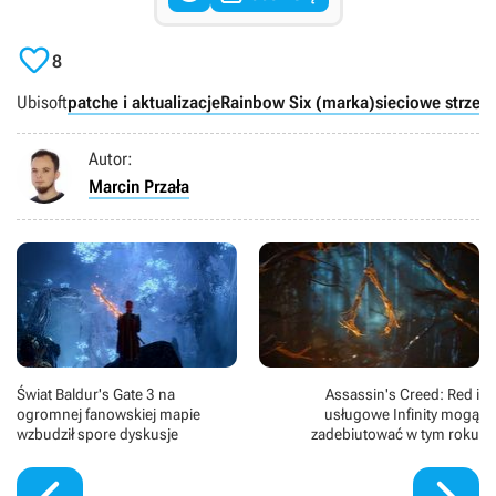

8
Ubisoft
patche i aktualizacje
Rainbow Six (marka)
sieciowe strzela
Autor:
Marcin Przała
Świat Baldur's Gate 3 na
Assassin's Creed: Red i
ogromnej fanowskiej mapie
usługowe Infinity mogą
wzbudził spore dyskusje
zadebiutować w tym roku