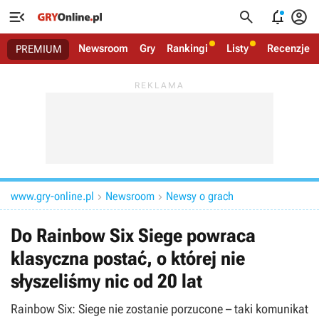




Newsroom
Gry
Rankingi
Listy
Recenzje
PREMIUM
www.gry-online.pl
Newsroom
Newsy o grach


Do Rainbow Six Siege powraca
klasyczna postać, o której nie
słyszeliśmy nic od 20 lat
Rainbow Six: Siege nie zostanie porzucone – taki komunikat