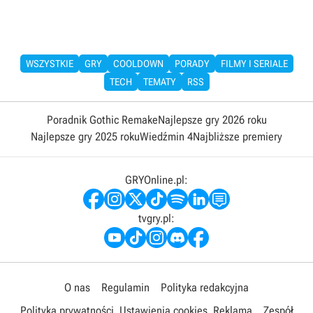
WSZYSTKIE
GRY
COOLDOWN
PORADY
FILMY I SERIALE
TECH
TEMATY
RSS
Poradnik Gothic Remake
Najlepsze gry 2026 roku
Najlepsze gry 2025 roku
Wiedźmin 4
Najbliższe premiery
GRYOnline.pl:
tvgry.pl:
O nas
Regulamin
Polityka redakcyjna
Polityka prywatności
Ustawienia cookies
Reklama
Zespół