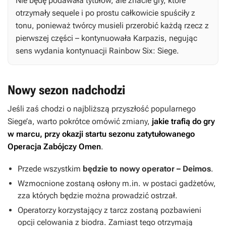
Nie będę podawała tytułów, ale znacie gry, które
otrzymały sequele i po prostu całkowicie spuściły z
tonu, ponieważ twórcy musieli przerobić każdą rzecz z
pierwszej części – kontynuowała Karpazis, negując
sens wydania kontynuacji
Rainbow Six: Siege
.
Nowy sezon nadchodzi
Jeśli zaś chodzi o najbliższą przyszłość popularnego
Siege’a
, warto pokrótce omówić zmiany,
jakie trafią do gry
w marcu, przy okazji startu sezonu zatytułowanego
Operacja Zabójczy Omen
.
Przede wszystkim
będzie to nowy operator – Deimos
.
Wzmocnione zostaną osłony m.in. w postaci gadżetów,
zza których będzie można prowadzić ostrzał.
Operatorzy korzystający z tarcz zostaną pozbawieni
opcji celowania z biodra. Zamiast tego otrzymają