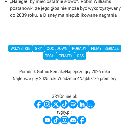
„Nalegał, by mieć ostatnie słowo”. Robin Williams
postanowił, że jego głos nie może być wykorzystywany
do 2039 roku, a Disney ma niepublikowane nagrania
WSZYSTKIE
GRY
COOLDOWN
PORADY
FILMY I SERIALE
TECH
TEMATY
RSS
Poradnik Gothic Remake
Najlepsze gry 2026 roku
Najlepsze gry 2025 roku
Wiedźmin 4
Najbliższe premiery
GRYOnline.pl:
tvgry.pl: