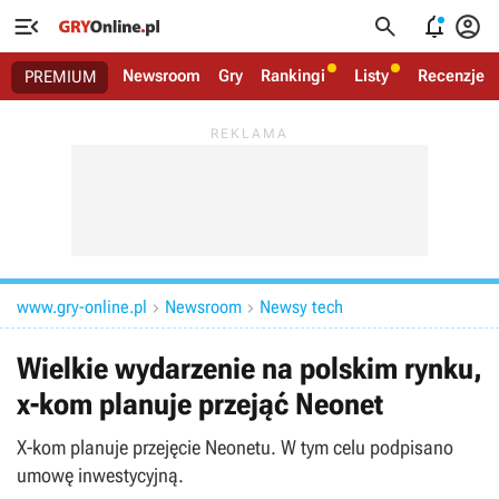




Newsroom
Gry
Rankingi
Listy
Recenzje
PREMIUM
www.gry-online.pl
Newsroom
Newsy tech


Wielkie wydarzenie na polskim rynku,
x-kom planuje przejąć Neonet
X-kom planuje przejęcie Neonetu. W tym celu podpisano
umowę inwestycyjną.