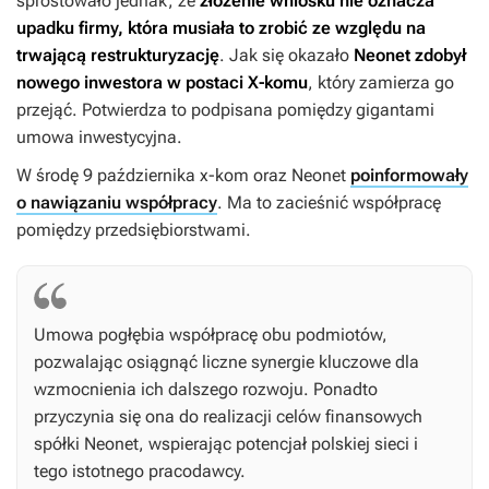
sprostowało jednak, że
złożenie wniosku nie oznacza
upadku firmy, która musiała to zrobić ze względu na
trwającą restrukturyzację
. Jak się okazało
Neonet zdobył
nowego inwestora w postaci X-komu
, który zamierza go
przejąć. Potwierdza to podpisana pomiędzy gigantami
umowa inwestycyjna.
W środę 9 października x-kom oraz Neonet
poinformowały
o nawiązaniu współpracy
. Ma to zacieśnić współpracę
pomiędzy przedsiębiorstwami.
Umowa pogłębia współpracę obu podmiotów,
pozwalając osiągnąć liczne synergie kluczowe dla
wzmocnienia ich dalszego rozwoju. Ponadto
przyczynia się ona do realizacji celów finansowych
spółki Neonet, wspierając potencjał polskiej sieci i
tego istotnego pracodawcy.