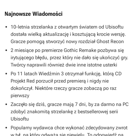
Najnowsze Wiadomości
10-letnia strzelanka z otwartym światem od Ubisoftu
dostała wielką aktualizację i kosztującą krocie wersję.
Gracze pomogą stworzyć nowy rozdział Ghost Recon
2 miesiące po premierze Gothic Remake pozbywa się
irytującego błędu, przez który nie dało się ukończyć gry.
Twórcy naprawili również dwie inne istotne usterki
Po 11 latach Wiedźmin 3 otrzymał funkcję, którą CD
Projekt Red porzucił przed premierą i nigdy nie
dokończył. Niektóre rzeczy gracze zobaczą po raz
pierwszy
Zaczęło się dziś, gracze mają 7 dni, by za darmo na PC
zdobyć znakomitą strzelankę z bestsellerowej serii
Ubisoftu
Popularny wydawca chce wykonać zdecydowany zwrot
w tył, na który odważa się niewielu. To odpowiedź na