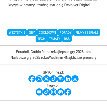
kryzys w branży i trudną sytuację Devolver Digital
WSZYSTKIE
GRY
COOLDOWN
PORADY
FILMY I SERIALE
TECH
TEMATY
RSS
Poradnik Gothic Remake
Najlepsze gry 2026 roku
Najlepsze gry 2025 roku
Wiedźmin 4
Najbliższe premiery
GRYOnline.pl:
tvgry.pl: