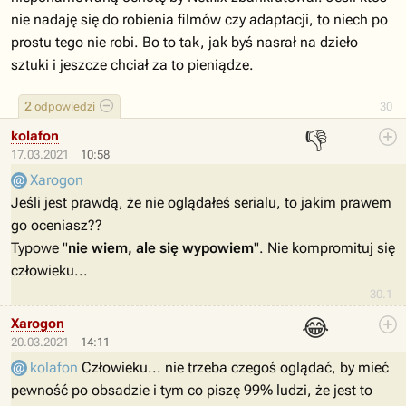
nie nadaję się do robienia filmów czy adaptacji, to niech po
prostu tego nie robi. Bo to tak, jak byś nasrał na dzieło
sztuki i jeszcze chciał za to pieniądze.
2
odpowiedzi
30
👎
kolafon
17.03.2021
10:58
Xarogon
Jeśli jest prawdą, że nie oglądałeś serialu, to jakim prawem
go oceniasz??
Typowe "
nie wiem, ale się wypowiem
". Nie kompromituj się
człowieku...
30.1
😂
Xarogon
20.03.2021
14:11
kolafon
Człowieku... nie trzeba czegoś oglądać, by mieć
pewność po obsadzie i tym co piszę 99% ludzi, że jest to