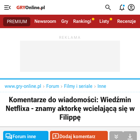




Newsroom
Gry
Rankingi
Listy
Recenzje
PREMIUM
www.gry-online.pl
Forum
Filmy i seriale
Inne



Komentarze do wiadomości: Wiedźmin
Netflixa - znamy aktorkę wcielającą się w
Filippę




Forum inne
Dodaj komentarz