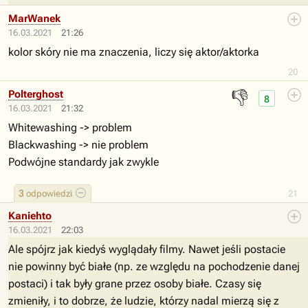
MarWanek
16.03.2021
21:26
kolor skóry nie ma znaczenia, liczy się aktor/aktorka
20
👎
Polterghost
8
16.03.2021
21:32
Whitewashing -> problem
Blackwashing -> nie problem
Podwójne standardy jak zwykle
3
odpowiedzi
21
Kaniehto
16.03.2021
22:03
Ale spójrz jak kiedyś wyglądały filmy. Nawet jeśli postacie
nie powinny być białe (np. ze względu na pochodzenie danej
postaci) i tak były grane przez osoby białe. Czasy się
zmieniły, i to dobrze, że ludzie, którzy nadal mierzą się z