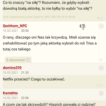
Co to znaczy "na siłę"? Rozumiem, że gdyby wybrali
dowolną białą aktorkę, to nie byłby to wybór "na siłę"?
post wyedytowany przez Sqare-el_NPC 2021-03-16 21:00:28
16.2
👎
Gorirhorn_NPC
16.03.2021
20:56
O rany, dlaczego oni Nas tak krzywdzą. Mieli szanse się
zrehabilitować po tym jaką aktorkę wybrali do roli Triss a
tutaj cos takiego
2
odpowiedzi
17
domino310
16.03.2021
21:33
Netflix przecież? Czego tu oczekiwać.
17.1
Kaniehto
16.03.2021
22:06
A czym cię tak skrzywdzili? Hissrich porwała ci rodzinę?