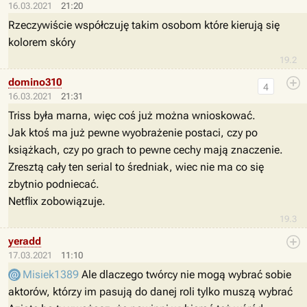
16.03.2021
21:20
Rzeczywiście współczuję takim osobom które kierują się
kolorem skóry
19.2
domino310
4
16.03.2021
21:31
Triss była marna, więc coś już można wnioskować.
Jak ktoś ma już pewne wyobrażenie postaci, czy po
książkach, czy po grach to pewne cechy mają znaczenie.
Zresztą cały ten serial to średniak, wiec nie ma co się
zbytnio podniecać.
Netflix zobowiązuje.
19.3
yeradd
17.03.2021
11:10
Misiek1389
Ale dlaczego twórcy nie mogą wybrać sobie
aktorów, którzy im pasują do danej roli tylko muszą wybrać