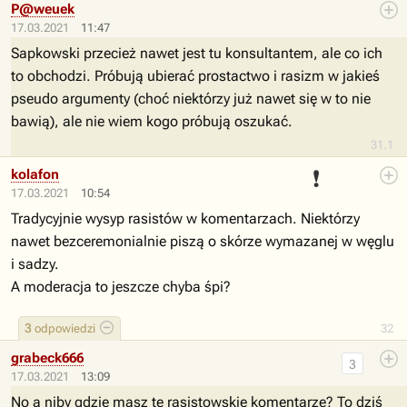
P@weuek
17.03.2021
11:47
Sapkowski przecież nawet jest tu konsultantem, ale co ich
to obchodzi. Próbują ubierać prostactwo i rasizm w jakieś
pseudo argumenty (choć niektórzy już nawet się w to nie
bawią), ale nie wiem kogo próbują oszukać.
31.1
❗
kolafon
17.03.2021
10:54
Tradycyjnie wysyp rasistów w komentarzach. Niektórzy
nawet bezceremonialnie piszą o skórze wymazanej w węglu
i sadzy.
A moderacja to jeszcze chyba śpi?
3
odpowiedzi
32
grabeck666
3
17.03.2021
13:09
No a niby gdzie masz te rasistowskie komentarze? To dziś