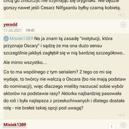
chcą go zniszczyć nie trzymając się oryginału. Nie będzie
gorszy nawet jeśli Cesarz Nilfgaardu byłby czarną kobietą.
19.7
yeradd
17.03.2021
19:41
Misiek1389
No ja znam tą zasadę "instytucji, która
przyznaje Oscary" i sądzę że ma ona dużo sensu
szczególnie jakbyś zagłębił się w nią bardziej szczegółowo..
Ale mimo wszystko...
Co to ma wspólnego z tym serialem? Z tego co mi się
wydaje, to twórcy nie walczą o Oscara (bo nie mają podstaw
do nominacji), więc dlaczego mieliby narzucać sobie wybór
aktorów na podstawie rasy? Aktorka najbardziej pasowała
do roli i była najlepsza z przesłuchiwanych i dlatego dostała
rolę - nie brałeś takiej opcji pod uwagę?
19.9
Misiek1389
1