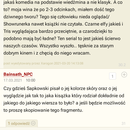
jakaś komedia na podstawie wiedźmina a nie klasyk. A co
to? moja wina że po 2-3 odcinkach, miałem dość tego
dziwnego tworu? Tego się człowieku nieda oglądać/
Showrunerka nawet książki nie czytała. Czarne elfy jakieś i
Tris wyglądająca bardzo przeciętnie, a czarodziejki to
podobno mają być ładne? Ten serial to jest jakieś ścierwo
naszych czasów. Wszystko wyszło.. tęsknie za starym
dobrym kinem i z chęcią do niego wracam.
post wyedytowany przez Xarogon 2021-03-20 14:13:08
30.2
Bainsath_NPC
1
17.03.2021
10:00
Czy gdzieś Sapkowski pisał o jej kolorze skóry oraz o jej
wyglądzie jak tak to jaka kisążka który rodział dokładnie od
jakiego do jakiego wiersza to było? a jeśli będzie możliwość
to proszę skopiowanie tego fragmentu.
1
odpowiedź
31