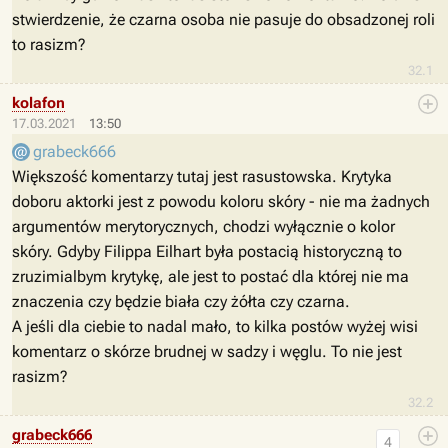
stwierdzenie, że czarna osoba nie pasuje do obsadzonej roli
to rasizm?
32.1
kolafon
17.03.2021
13:50
grabeck666
Większość komentarzy tutaj jest rasustowska. Krytyka
doboru aktorki jest z powodu koloru skóry - nie ma żadnych
argumentów merytorycznych, chodzi wyłącznie o kolor
skóry. Gdyby Filippa Eilhart była postacią historyczną to
zruzimialbym krytykę, ale jest to postać dla której nie ma
znaczenia czy będzie biała czy żółta czy czarna.
A jeśli dla ciebie to nadal mało, to kilka postów wyżej wisi
komentarz o skórze brudnej w sadzy i węglu. To nie jest
rasizm?
32.2
grabeck666
4