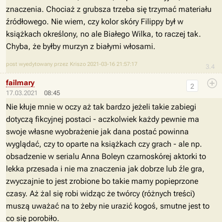
znaczenia. Chociaż z grubsza trzeba się trzymać materiału
źródłowego. Nie wiem, czy kolor skóry Filippy był w
książkach określony, no ale Białego Wilka, to raczej tak.
Chyba, że byłby murzyn z białymi włosami.
post wyedytowany przez Kriszo 2021-03-16 21:57:17
3.4
failmary
2
17.03.2021
08:45
Nie kłuje mnie w oczy aż tak bardzo jeżeli takie zabiegi
dotyczą fikcyjnej postaci - aczkolwiek każdy pewnie ma
swoje własne wyobrażenie jak dana postać powinna
wyglądać, czy to oparte na książkach czy grach - ale np.
obsadzenie w serialu Anna Boleyn czarnoskórej aktorki to
lekka przesada i nie ma znaczenia jak dobrze lub źle gra,
zwyczajnie to jest zrobione bo takie mamy popieprzone
czasy. Aż żal się robi widząc że twórcy (różnych treści)
muszą uważać na to żeby nie urazić kogoś, smutne jest to
co się porobiło.