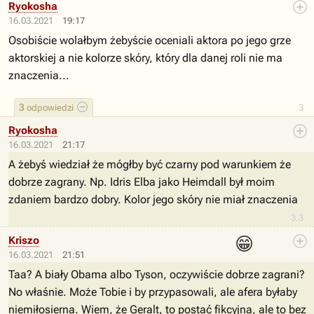
Ryokosha
16.03.2021
19:17
Osobiście wolałbym żebyście oceniali aktora po jego grze
aktorskiej a nie kolorze skóry, który dla danej roli nie ma
znaczenia...
3
odpowiedzi
3
Ryokosha
16.03.2021
21:17
A żebyś wiedział że mógłby być czarny pod warunkiem że
dobrze zagrany. Np. Idris Elba jako Heimdall był moim
zdaniem bardzo dobry. Kolor jego skóry nie miał znaczenia
3.3
😁
Kriszo
16.03.2021
21:51
Taa? A biały Obama albo Tyson, oczywiście dobrze zagrani?
No właśnie. Może Tobie i by przypasowali, ale afera byłaby
niemiłosierna. Wiem, że Geralt, to postać fikcyjna, ale to bez