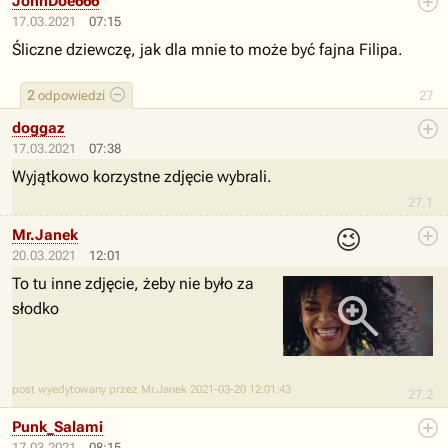
JohnDoe666
17.03.2021
07:15
Śliczne dziewczę, jak dla mnie to może być fajna Filipa.
2
odpowiedzi
27
doggaz
17.03.2021
07:38
Wyjątkowo korzystne zdjęcie wybrali.
27.1
😉
Mr.Janek
20.03.2021
12:01
To tu inne zdjęcie, żeby nie było za
słodko
post wyedytowany przez Mr.Janek 2021-03-20 12:01:43
27.2
Punk_Salami
17.03.2021
08:15