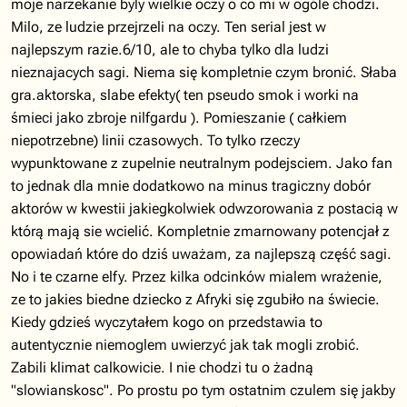
moje narzekanie byly wielkie oczy o co mi w ogóle chodzi.
Milo, ze ludzie przejrzeli na oczy. Ten serial jest w
najlepszym razie.6/10, ale to chyba tylko dla ludzi
nieznajacych sagi. Niema się kompletnie czym bronić. Słaba
gra.aktorska, slabe efekty( ten pseudo smok i worki na
śmieci jako zbroje nilfgardu ). Pomieszanie ( całkiem
niepotrzebne) linii czasowych. To tylko rzeczy
wypunktowane z zupelnie neutralnym podejsciem. Jako fan
to jednak dla mnie dodatkowo na minus tragiczny dobór
aktorów w kwestii jakiegkolwiek odwzorowania z postacią w
którą mają sie wcielić. Kompletnie zmarnowany potencjał z
opowiadań które do dziś uważam, za najlepszą część sagi.
No i te czarne elfy. Przez kilka odcinków mialem wrażenie,
ze to jakies biedne dziecko z Afryki się zgubiło na świecie.
Kiedy gdzieś wyczytałem kogo on przedstawia to
autentycznie niemoglem uwierzyć jak tak mogli zrobić.
Zabili klimat calkowicie. I nie chodzi tu o żadną
"slowianskosc". Po prostu po tym ostatnim czulem się jakby