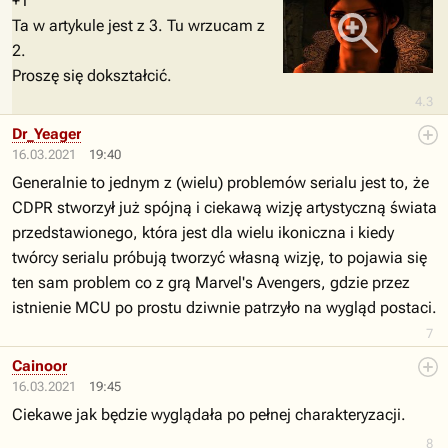
+1
Ta w artykule jest z 3. Tu wrzucam z
2.
Proszę się dokształcić.
4.3
Dr_Yeager
16.03.2021
19:40
Generalnie to jednym z (wielu) problemów serialu jest to, że
CDPR stworzył już spójną i ciekawą wizję artystyczną świata
przedstawionego, która jest dla wielu ikoniczna i kiedy
twórcy serialu próbują tworzyć własną wizję, to pojawia się
ten sam problem co z grą Marvel's Avengers, gdzie przez
istnienie MCU po prostu dziwnie patrzyło na wygląd postaci.
7
Cainoor
16.03.2021
19:45
Ciekawe jak będzie wyglądała po pełnej charakteryzacji.
8