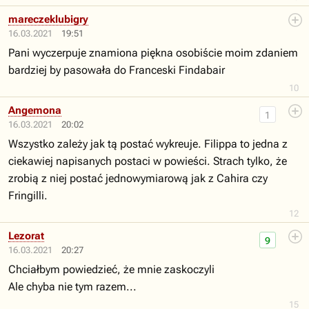
mareczeklubigry
16.03.2021
19:51
Pani wyczerpuje znamiona piękna osobiście moim zdaniem
bardziej by pasowała do Franceski Findabair
10
Angemona
1
16.03.2021
20:02
Wszystko zależy jak tą postać wykreuje. Filippa to jedna z
ciekawiej napisanych postaci w powieści. Strach tylko, że
zrobią z niej postać jednowymiarową jak z Cahira czy
Fringilli.
12
Lezorat
9
16.03.2021
20:27
Chciałbym powiedzieć, że mnie zaskoczyli
Ale chyba nie tym razem...
15