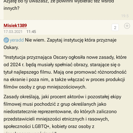
Azjatę bo ty uważasz, że powinni wybierać też wśród
innych?
19.5
Misiek1389
2
17.03.2021
11:45
yeradd
Nie wiem. Zapytaj instytucję która przyznaje
Oskary.
"Instytucja przyznająca Oscary ogłosiła nowe zasady, które
od 2024 r. będą musiały spełniać obrazy, starające się o
tytuł najlepszego filmu. Mają one promować różnorodność
na ekranie i poza nim, a także włączać w proces produkcji
filmów osoby z grup mniejszościowych.
Zasady określają, jaki procent aktorów i pozostałej ekipy
filmowej musi pochodzić z grup określanych jako
niedostatecznie reprezentowane, do których zaliczono
przedstawicieli mniejszości etnicznych i rasowych,
społeczności LGBTQ+, kobiety oraz osoby z