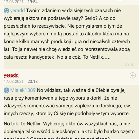
17.03.2021
19:54
yeradd
Twoim zdaniem w dzisiejszych czasach nie
wybierają aktora na podstawie rasy? Serio? A co do
przesłuchań to rzeczywiście. Nie pomyślałem o tym że
najlepszym wyborem na tą postać to aktorka która ma na
koncie kilka marnych produkcji i gra od niecałych czterech
lat. To ja nawet nie chcę wiedzieć co reprezentowała sobą
cała reszta kandydatek. No ale cóż. To Netflix.....
19.10
yeradd
17.03.2021
20:18
Misiek1389
No widzisz, tak ważna dla Ciebie była jej
rasa przy komentowaniu tego wyboru aktorki, że nie
zdążyłeś skomentować samego zaplecza aktorskiego, ew.
innych rzeczy, które by Ci się nie podobały w tym wyborze.
No tak, to Netflix. Wybierają aktorów wszystkich ras, a nie
dobierają tylko wśród białoskórych jak to było bardzo często