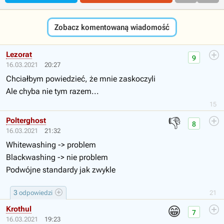
Zobacz komentowaną wiadomość
Lezorat
9
16.03.2021
20:27
Chciałbym powiedzieć, że mnie zaskoczyli
Ale chyba nie tym razem...
15
👎
Polterghost
8
16.03.2021
21:32
Whitewashing -> problem
Blackwashing -> nie problem
Podwójne standardy jak zwykle
3
odpowiedzi
21
😁
Krothul
7
16.03.2021
19:23