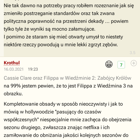
Nie tak dawno na potrzeby pracy robiłem rozeznanie jak się
zmieniło postrzeganie standardów oraz tak zwana
polityczna poprawność na przestrzeni dekady ... powiem
tylko tyle że wyniki są mocno załamujące.
I pomimo że staram się mieć otwarty umysł to niestety
niektóre rzeczy powodują u mnie lekki zgrzyt zębów.
3.5
😁
Krothul
7
16.03.2021
19:23
Cassie Clare oraz Filippa w Wiedźminie 2: Zabójcy Królów
na 99% jestem pewien, że to jest Filippa z Wiedźmina 3 na
obrazku.
Kompletowanie obsady w sposób nieoczywisty i jak to
mówią w hollywoodzie ''pasujący do czasów
współczesnych'' niespecjalnie mnie zachęca do obejrzenia
sezonu drugiego, zwłaszcza znając netflixa i ich
zamiłowanie do obniżania jakości kolejnych sezonów do