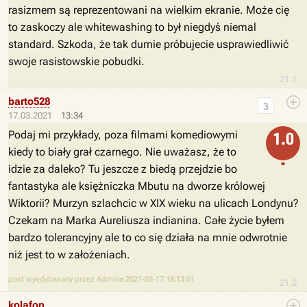
rasizmem są reprezentowani na wielkim ekranie. Może cię
to zaskoczy ale whitewashing to był niegdyś niemal
standard. Szkoda, że tak durnie próbujecie usprawiedliwić
swoje rasistowskie pobudki.
21.1
barto528
3
17.03.2021
13:34
Podaj mi przykłady, poza filmami komediowymi
1.0
kiedy to biały grał czarnego. Nie uważasz, że to
idzie za daleko? Tu jeszcze z biedą przejdzie bo
fantastyka ale księżniczka Mbutu na dworze królowej
Wiktorii? Murzyn szlachcic w XIX wieku na ulicach Londynu?
Czekam na Marka Aureliusza indianina. Całe życie byłem
bardzo tolerancyjny ale to co się działa na mnie odwrotnie
niż jest to w założeniach.
post wyedytowany przez Admina 2021-03-17 18:13:01
21.2
kolafon