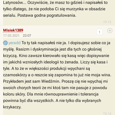
Latynosów... Oczywiście, że masz to gdzieś i napisałeś to
tylko dlatego, że nie podoba Ci się murzynka w obsadzie
serialu. Postawa godna pogratulowania.
19.13
Misiek1389
1
17.03.2021
23:07
yeradd
To ty tak napisałeś nie ja. I dopisujesz sobie co ja
myślę. Rasizm i dyskryminacja jest dla tych co głośniej
krzyczą. Kino zawsze kierowało się kasą więc dopisywanie
im jakichś wzniosłych ideologii to żenada. Liczy się kasa i
tyle. A to że w większości produkcji wpychani są
czarnoskórzy a o reszcie się zapomina to już nie moja wina.
Przykładem jest sam Wiedźmin. Proszę cię nie wpychaj mi
swoich chorych teorii że mi ktoś tam nie pasuje z powodu
koloru skóry. Dla mnie równouprawnienie i tolerancja
powinna być dla wszystkich. A nie tylko dla wybranych
krzykaczy.
19.14