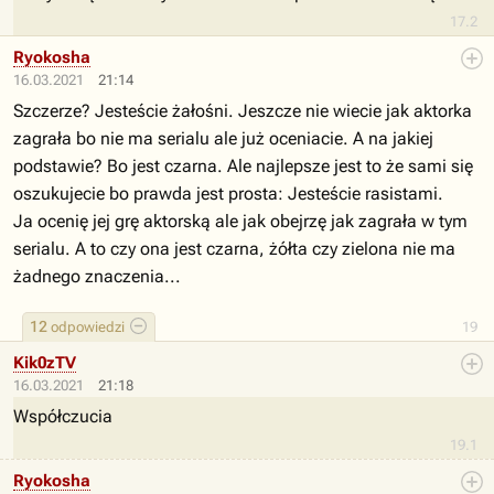
17.2
Ryokosha
16.03.2021
21:14
Szczerze? Jesteście żałośni. Jeszcze nie wiecie jak aktorka
zagrała bo nie ma serialu ale już oceniacie. A na jakiej
podstawie? Bo jest czarna. Ale najlepsze jest to że sami się
oszukujecie bo prawda jest prosta: Jesteście rasistami.
Ja ocenię jej grę aktorską ale jak obejrzę jak zagrała w tym
serialu. A to czy ona jest czarna, żółta czy zielona nie ma
żadnego znaczenia...
12
odpowiedzi
19
Kik0zTV
16.03.2021
21:18
Współczucia
19.1
Ryokosha