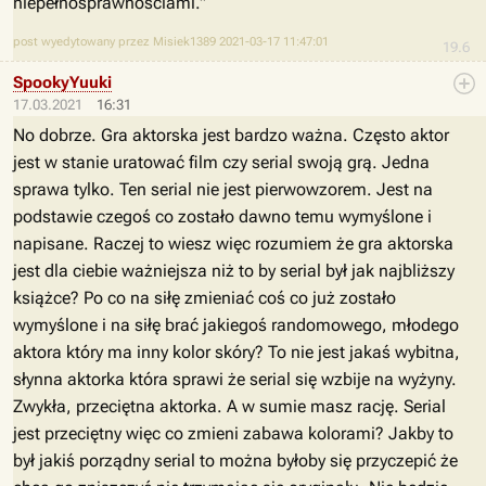
niepełnosprawnościami."
post wyedytowany przez Misiek1389 2021-03-17 11:47:01
19.6
SpookyYuuki
17.03.2021
16:31
No dobrze. Gra aktorska jest bardzo ważna. Często aktor
jest w stanie uratować film czy serial swoją grą. Jedna
sprawa tylko. Ten serial nie jest pierwowzorem. Jest na
podstawie czegoś co zostało dawno temu wymyślone i
napisane. Raczej to wiesz więc rozumiem że gra aktorska
jest dla ciebie ważniejsza niż to by serial był jak najbliższy
książce? Po co na siłę zmieniać coś co już zostało
wymyślone i na siłę brać jakiegoś randomowego, młodego
aktora który ma inny kolor skóry? To nie jest jakaś wybitna,
słynna aktorka która sprawi że serial się wzbije na wyżyny.
Zwykła, przeciętna aktorka. A w sumie masz rację. Serial
jest przeciętny więc co zmieni zabawa kolorami? Jakby to
był jakiś porządny serial to można byłoby się przyczepić że