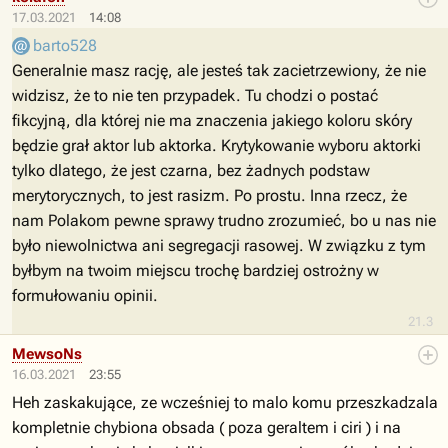
17.03.2021
14:08
barto528
Generalnie masz rację, ale jesteś tak zacietrzewiony, że nie
widzisz, że to nie ten przypadek. Tu chodzi o postać
fikcyjną, dla której nie ma znaczenia jakiego koloru skóry
będzie grał aktor lub aktorka. Krytykowanie wyboru aktorki
tylko dlatego, że jest czarna, bez żadnych podstaw
merytorycznych, to jest rasizm. Po prostu. Inna rzecz, że
nam Polakom pewne sprawy trudno zrozumieć, bo u nas nie
było niewolnictwa ani segregacji rasowej. W związku z tym
byłbym na twoim miejscu trochę bardziej ostrożny w
formułowaniu opinii.
21.3
MewsoNs
16.03.2021
23:55
Heh zaskakujące, ze wcześniej to malo komu przeszkadzala
kompletnie chybiona obsada ( poza geraltem i ciri ) i na