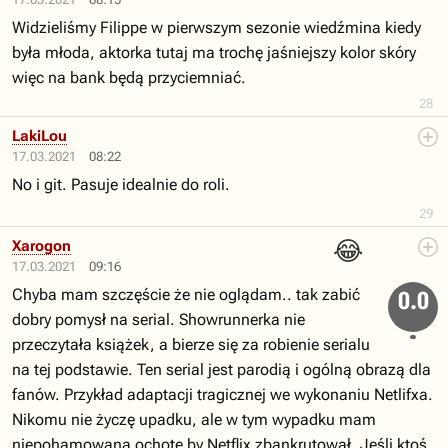
Widzieliśmy Filippe w pierwszym sezonie wiedźmina kiedy
była młoda, aktorka tutaj ma trochę jaśniejszy kolor skóry
więc na bank będą przyciemniać.
28
LakiLou
17.03.2021
08:22
No i git. Pasuje idealnie do roli.
29
😂
Xarogon
17.03.2021
09:16
Chyba mam szczęście że nie oglądam.. tak zabić
0.0
dobry pomysł na serial. Showrunnerka nie
przeczytała książek, a bierze się za robienie serialu
na tej podstawie. Ten serial jest parodią i ogólną obrazą dla
fanów. Przykład adaptacji tragicznej we wykonaniu Netlifxa.
Nikomu nie życzę upadku, ale w tym wypadku mam
niepohamowaną ochotę by Netflix zbankrutował. Jeśli ktoś