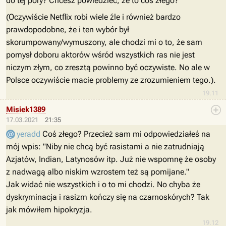
do tej pory? Chcesz powiedzieć, że to coś złego?
(Oczywiście Netflix robi wiele źle i również bardzo
prawdopodobne, że i ten wybór był
skorumpowany/wymuszony, ale chodzi mi o to, że sam
pomysł doboru aktorów wśród wszystkich ras nie jest
niczym złym, co zresztą powinno być oczywiste. No ale w
Polsce oczywiście macie problemy ze zrozumieniem tego.).
19.11
Misiek1389
17.03.2021
21:35
yeradd
Coś złego? Przecież sam mi odpowiedziałeś na
mój wpis: "Niby nie chcą być rasistami a nie zatrudniają
Azjatów, Indian, Latynosów itp. Już nie wspomnę że osoby
z nadwagą albo niskim wzrostem też są pomijane."
Jak widać nie wszystkich i o to mi chodzi. No chyba że
dyskryminacja i rasizm kończy się na czarnoskórych? Tak
jak mówiłem hipokryzja.
19.12