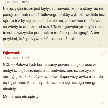
17.03.2021
16:54
No oczywiście, że jest krytyka z powodu koloru skóry, bo nie
pasuje do materiału źródłowego. Jakby wybrali inwalidę bez
rąk, to też by się czepiali, że nie ma, a powinna mieć dwie, i
co wtedy to ableizm od razu? Takim gównianym myśleniem
to sobie wszystko pod rasizm możesz podciągnąć. A ten
przykład, który przywołałeś to... serio? Lol.
32.3
P@weuek
17.03.2021
11:45
GOL -> Połowa tych komentarzy powinna się obrócić w
niebyt (a najżałośniejsze są podwieszone na szczycie
strony), jak i kilku użytkowników. Super wizytówka mentalu
na tej stronie. Ale nie spodziewałem się niczego innego,
niestety.
Moderacjo nie śpimy
34