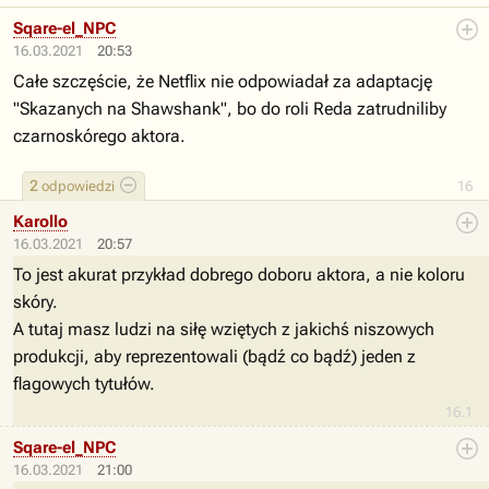
Sqare-el_NPC
16.03.2021
20:53
Całe szczęście, że Netflix nie odpowiadał za adaptację
"Skazanych na Shawshank", bo do roli Reda zatrudniliby
czarnoskórego aktora.
2
odpowiedzi
16
Karollo
16.03.2021
20:57
To jest akurat przykład dobrego doboru aktora, a nie koloru
skóry.
A tutaj masz ludzi na siłę wziętych z jakichś niszowych
produkcji, aby reprezentowali (bądź co bądź) jeden z
flagowych tytułów.
16.1
Sqare-el_NPC
16.03.2021
21:00