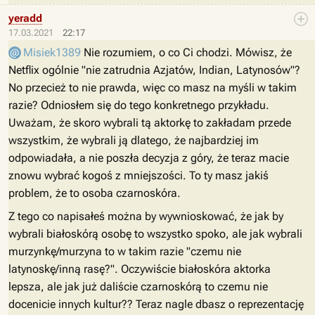
yeradd
17.03.2021
22:17
Misiek1389
Nie rozumiem, o co Ci chodzi. Mówisz, że
Netflix ogólnie "nie zatrudnia Azjatów, Indian, Latynosów"?
No przecież to nie prawda, więc co masz na myśli w takim
razie? Odniosłem się do tego konkretnego przykładu.
Uważam, że skoro wybrali tą aktorkę to zakładam przede
wszystkim, że wybrali ją dlatego, że najbardziej im
odpowiadała, a nie poszła decyzja z góry, że teraz macie
znowu wybrać kogoś z mniejszości. To ty masz jakiś
problem, że to osoba czarnoskóra.
Z tego co napisałeś można by wywnioskować, że jak by
wybrali białoskórą osobę to wszystko spoko, ale jak wybrali
murzynkę/murzyna to w takim razie "czemu nie
latynoskę/inną rasę?". Oczywiście białoskóra aktorka
lepsza, ale jak już daliście czarnoskórą to czemu nie
docenicie innych kultur?? Teraz nagle dbasz o reprezentację