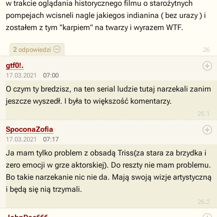
w trakcie oglądania historycznego filmu o starożytnych
pompejach wcisneli nagle jakiegos indianina ( bez urazy ) i
zostałem z tym "karpiem" na twarzy i wyrazem WTF.
2
odpowiedzi
26
gtf0!.
17.03.2021
07:00
O czym ty bredzisz, na ten serial ludzie tutaj narzekali zanim
jeszcze wyszedł. I była to większość komentarzy.
26.1
SpoconaZofia
17.03.2021
07:17
Ja mam tylko problem z obsadą Triss(za stara za brzydka i
zero emocji w grze aktorskiej). Do reszty nie mam problemu.
Bo takie narzekanie nic nie da. Mają swoją wizje artystyczną
i będą się nią trzymali.
26.2