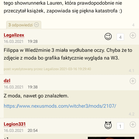
tego showrunnerka Lauren, która prawdopodobnie nie
przeczytał książek, zapowiada się piękna katastrofa :)
3
odpowiedzi
4
😉
Legalizex
4
16.03.2021
19:28
Filippa w Wiedźminie 3 miała wydłubane oczy. Chyba że to
zdjęcie z moda bo grafika faktycznie wygląda na W3.
post wyedytowany przez Legalizex 2021-03-16 19:29:40
4.1
dzl
16.03.2021
19:38
Z moda, nawet go znalazłem.
https://www.nexusmods.com/witcher3/mods/2107/
4.2
😈
Legion331
1
16.03.2021
20:54