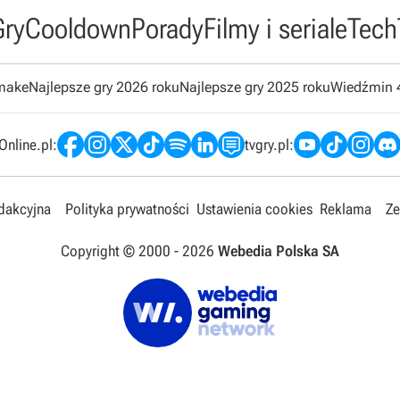
Gry
Cooldown
Porady
Filmy i seriale
Tech
emake
Najlepsze gry 2026 roku
Najlepsze gry 2025 roku
Wiedźmin 
nline.pl:
tvgry.pl:
edakcyjna
Polityka prywatności
Ustawienia cookies
Reklama
Ze
Copyright © 2000 -
2026
Webedia Polska SA