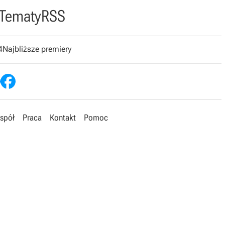
Tematy
RSS
4
Najbliższe premiery
spół
Praca
Kontakt
Pomoc