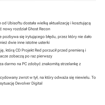
 od Ubisoftu dostała wielką aktualizację i kosztującą
ć nowy rozdział Ghost Recon
 pozbywa się irytującego błędu, przez który nie dało
ież dwie inne istotne usterki
ję, którą CD Projekt Red porzucił przed premierą i
gracze zobaczą po raz pierwszy
y za darmo na PC zdobyć znakomitą strzelankę z
dowany zwrot w tył, na który odważa się niewielu. To
sytuację Devolver Digital