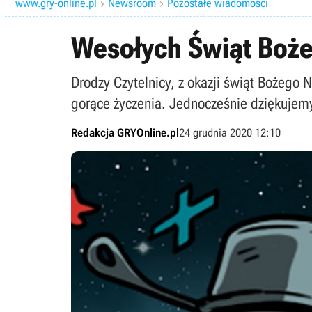
www.gry-online.pl
Newsroom
Pozostałe wiadomości


Wesołych Świąt Boż
Drodzy Czytelnicy, z okazji świąt Bożego
gorące życzenia. Jednocześnie dziękujemy 
Redakcja GRYOnline.pl
24 grudnia 2020 12:10