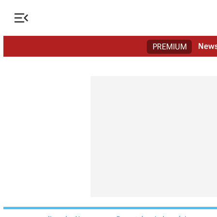

New
PREMIUM