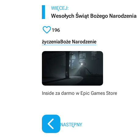
WIĘCEJ:
Wesołych Świąt Bożego Narodzenia

196
życzenia
Boże Narodzenie
Inside za darmo w Epic Games Store
NASTĘPNY