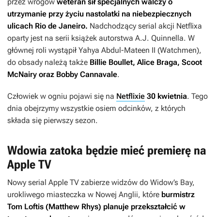
przez wrogów
weteran sił specjalnych walczy o
utrzymanie przy życiu nastolatki na niebezpiecznych
ulicach Rio de Janeiro.
Nadchodzący serial akcji Netflixa
oparty jest na serii książek autorstwa A.J. Quinnella. W
głównej roli wystąpił Yahya Abdul-Mateen II (
Watchmen
),
do obsady należą także
Billie Boullet, Alice Braga, Scoot
McNairy oraz Bobby Cannavale
.
Człowiek w ogniu
pojawi się na
Netflixie
30 kwietnia
. Tego
dnia obejrzymy wszystkie osiem odcinków, z których
składa się pierwszy sezon.
Wdowia zatoka będzie mieć premierę na
Apple TV
Nowy serial Apple TV zabierze widzów do Widow’s Bay,
urokliwego miasteczka w Nowej Anglii, które
burmistrz
Tom Loftis (Matthew Rhys) planuje przekształcić w