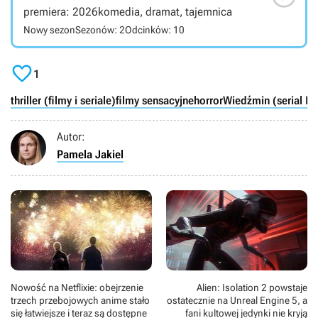
premiera: 2026
komedia, dramat, tajemnica
Nowy sezon
Sezonów: 2
Odcinków: 10

1
thriller (filmy i seriale)
filmy sensacyjne
horror
Wiedźmin (serial Net
Autor:
Pamela Jakiel
Nowość na Netflixie: obejrzenie
Alien: Isolation 2 powstaje
trzech przebojowych anime stało
ostatecznie na Unreal Engine 5, a
się łatwiejsze i teraz są dostępne
fani kultowej jedynki nie kryją