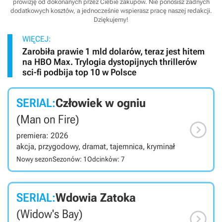
prowizję od dokonanych przez Ciebie zakupów. Nie ponosisz żadnych
dodatkowych kosztów, a jednocześnie wspierasz pracę naszej redakcji.
Dziękujemy!
WIĘCEJ:
Zarobiła prawie 1 mld dolarów, teraz jest hitem
na HBO Max. Trylogia dystopijnych thrillerów
sci-fi podbija top 10 w Polsce
SERIAL:
Człowiek w ogniu
(Man on Fire)

premiera: 2026
akcja, przygodowy, dramat, tajemnica, kryminał
Nowy sezon
Sezonów: 1
Odcinków: 7
SERIAL:
Wdowia Zatoka

(Widow's Bay)