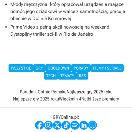
Młody mężczyzna, który opracował urządzenie mające
pomóc jego dziadkowi w walce z samotnością, pracuje
obecnie w Dolinie Krzemowej
Prime Video z pełną akcji nowością na weekend.
Dystopijny thriller sci-fi w Rio de Janeiro
WSZYSTKIE
GRY
COOLDOWN
PORADY
FILMY I SERIALE
TECH
TEMATY
RSS
Poradnik Gothic Remake
Najlepsze gry 2026 roku
Najlepsze gry 2025 roku
Wiedźmin 4
Najbliższe premiery
GRYOnline.pl: