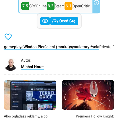

7.5
8.2
6.1
GRYOnline
Steam
OpenCritic


Oceń Grę

gameplaye
Władca Pierścieni (marka)
symulatory życia
Private Div
Autor:
Michał Harat
Albo oglądasz reklamy, albo
Premiera Hollow Knight: