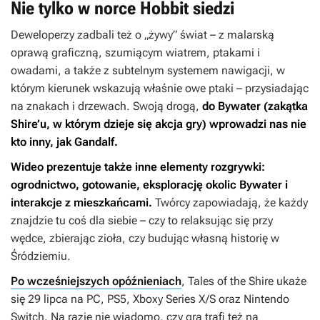
Nie tylko w norce Hobbit siedzi
Deweloperzy zadbali też o „żywy” świat – z malarską
oprawą graficzną, szumiącym wiatrem, ptakami i
owadami, a także z subtelnym systemem nawigacji, w
którym kierunek wskazują właśnie owe ptaki – przysiadając
na znakach i drzewach. Swoją drogą,
do Bywater (zakątka
Shire’u, w którym dzieje się akcja gry) wprowadzi nas nie
kto inny, jak Gandalf.
Wideo prezentuje także inne elementy rozgrywki:
ogrodnictwo, gotowanie, eksplorację okolic Bywater i
interakcje z mieszkańcami.
Twórcy zapowiadają, że każdy
znajdzie tu coś dla siebie – czy to relaksując się przy
wędce, zbierając zioła, czy budując własną historię w
Śródziemiu.
Po wcześniejszych opóźnieniach
,
Tales of the Shire
ukaże
się 29 lipca na PC, PS5, Xboxy Series X/S oraz Nintendo
Switch. Na razie nie wiadomo, czy gra trafi też na