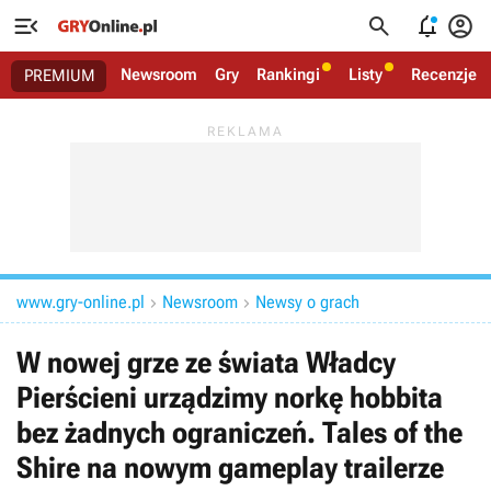




Newsroom
Gry
Rankingi
Listy
Recenzje
PREMIUM
www.gry-online.pl
Newsroom
Newsy o grach


W nowej grze ze świata Władcy
Pierścieni urządzimy norkę hobbita
bez żadnych ograniczeń. Tales of the
Shire na nowym gameplay trailerze