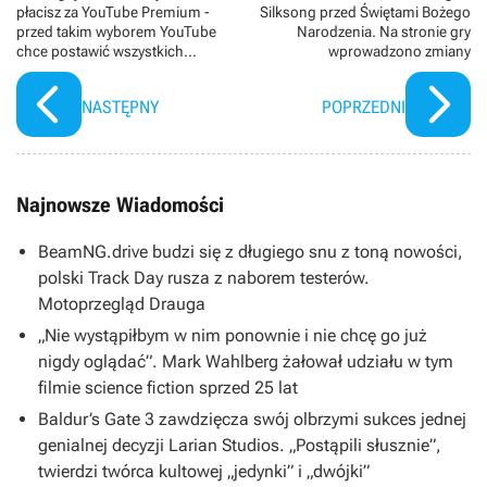
płacisz za YouTube Premium -
Silksong przed Świętami Bożego
przed takim wyborem YouTube
Narodzenia. Na stronie gry
chce postawić wszystkich
wprowadzono zmiany
swoich użytkowników
NASTĘPNY
POPRZEDNI
Najnowsze Wiadomości
BeamNG.drive budzi się z długiego snu z toną nowości,
polski Track Day rusza z naborem testerów.
Motoprzegląd Drauga
„Nie wystąpiłbym w nim ponownie i nie chcę go już
nigdy oglądać”. Mark Wahlberg żałował udziału w tym
filmie science fiction sprzed 25 lat
Baldur’s Gate 3 zawdzięcza swój olbrzymi sukces jednej
genialnej decyzji Larian Studios. „Postąpili słusznie”,
twierdzi twórca kultowej „jedynki” i „dwójki”