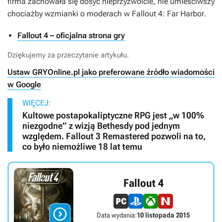
firma zachowała się dosyć nieprzyzwoicie, nie umieściwszy
chociażby wzmianki o moderach w
Fallout 4: Far Harbor
.
Fallout 4 – oficjalna strona gry
Dziękujemy za przeczytanie artykułu.
Ustaw GRYOnline.pl jako preferowane źródło wiadomości
w Google
WIĘCEJ:
Kultowe postapokaliptyczne RPG jest „w 100%
niezgodne” z wizją Bethesdy pod jednym
względem. Fallout 3 Remastered pozwoli na to,
co było niemożliwe 18 lat temu
Fallout 4

Data wydania:
10 listopada 2015