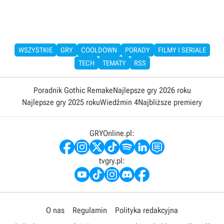
WSZYSTKIE
GRY
COOLDOWN
PORADY
FILMY I SERIALE
TECH
TEMATY
RSS
Poradnik Gothic Remake
Najlepsze gry 2026 roku
Najlepsze gry 2025 roku
Wiedźmin 4
Najbliższe premiery
GRYOnline.pl:
tvgry.pl:
O nas
Regulamin
Polityka redakcyjna