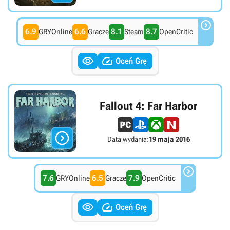

6.9
6.6
8.1
8.7
GRYOnline
Gracze
Steam
OpenCritic


Oceń Grę
Fallout 4: Far Harbor

Data wydania:
19 maja 2016

7.6
6.5
7.9
GRYOnline
Gracze
OpenCritic


Oceń Grę