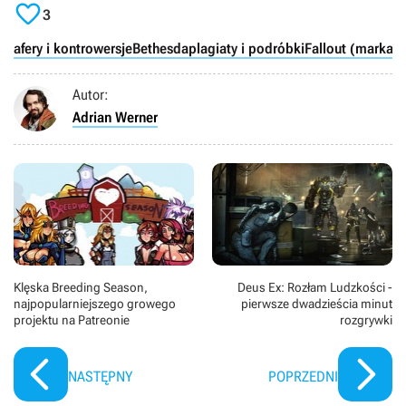

3
afery i kontrowersje
Bethesda
plagiaty i podróbki
Fallout (marka)
A
Autor:
Adrian Werner
Klęska Breeding Season,
Deus Ex: Rozłam Ludzkości -
najpopularniejszego growego
pierwsze dwadzieścia minut
projektu na Patreonie
rozgrywki
NASTĘPNY
POPRZEDNI