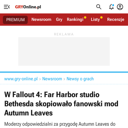




Newsroom
Gry
Rankingi
Listy
Recenzje
PREMIUM
www.gry-online.pl
Newsroom
Newsy o grach


W Fallout 4: Far Harbor studio
Bethesda skopiowało fanowski mod
Autumn Leaves
Moderzy odpowiedzialni za przygodę Autumn Leaves do