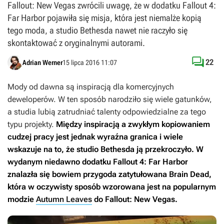
Fallout: New Vegas zwrócili uwagę, że w dodatku Fallout 4:
Far Harbor pojawiła się misja, która jest niemalże kopią
tego moda, a studio Bethesda nawet nie raczyło się
skontaktować z oryginalnymi autorami.

22
Adrian Werner
15 lipca 2016 11:07
Mody od dawna są inspiracją dla komercyjnych
deweloperów. W ten sposób narodziło się wiele gatunków,
a studia lubią zatrudniać talenty odpowiedzialne za tego
typu projekty.
Między inspiracją a zwykłym kopiowaniem
cudzej pracy jest jednak wyraźna granica i wiele
wskazuje na to, że studio Bethesda ją przekroczyło. W
wydanym niedawno dodatku
Fallout 4: Far Harbor
znalazła się bowiem przygoda zatytułowana
Brain Dead
,
która w oczywisty sposób wzorowana jest na popularnym
modzie
Autumn Leaves
do Fallout: New Vegas
.