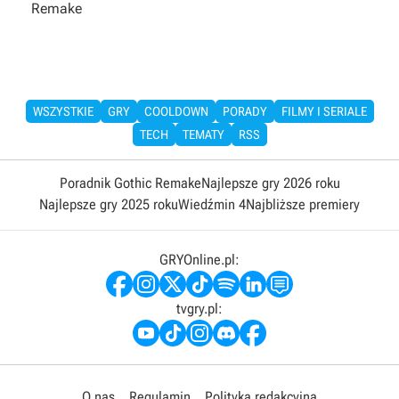
Remake
WSZYSTKIE
GRY
COOLDOWN
PORADY
FILMY I SERIALE
TECH
TEMATY
RSS
Poradnik Gothic Remake
Najlepsze gry 2026 roku
Najlepsze gry 2025 roku
Wiedźmin 4
Najbliższe premiery
GRYOnline.pl:
tvgry.pl:
O nas
Regulamin
Polityka redakcyjna