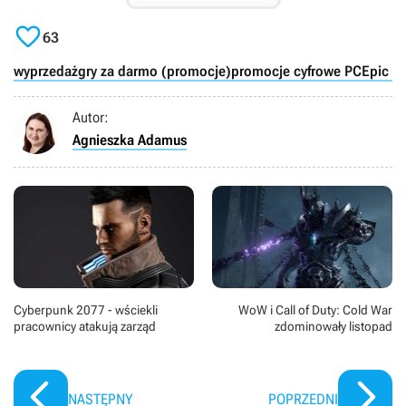

63
wyprzedaż
gry za darmo (promocje)
promocje cyfrowe PC
Epic G
Autor:
Agnieszka Adamus
Cyberpunk 2077 - wściekli
WoW i Call of Duty: Cold War
pracownicy atakują zarząd
zdominowały listopad
NASTĘPNY
POPRZEDNI