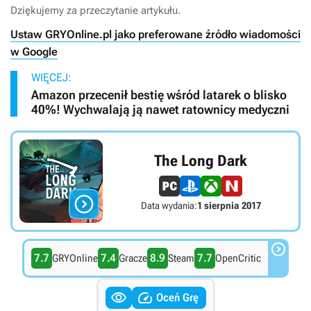
Dziękujemy za przeczytanie artykułu.
Ustaw GRYOnline.pl jako preferowane źródło wiadomości
w Google
WIĘCEJ:
Amazon przecenił bestię wśród latarek o blisko
40%! Wychwalają ją nawet ratownicy medyczni
The Long Dark

Data wydania:
1 sierpnia 2017

7.7
7.4
8.9
7.7
GRYOnline
Gracze
Steam
OpenCritic


Oceń Grę