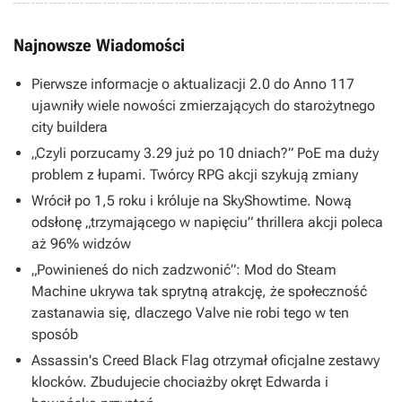
Najnowsze Wiadomości
Pierwsze informacje o aktualizacji 2.0 do Anno 117
ujawniły wiele nowości zmierzających do starożytnego
city buildera
„Czyli porzucamy 3.29 już po 10 dniach?” PoE ma duży
problem z łupami. Twórcy RPG akcji szykują zmiany
Wrócił po 1,5 roku i króluje na SkyShowtime. Nową
odsłonę „trzymającego w napięciu” thrillera akcji poleca
aż 96% widzów
„Powinieneś do nich zadzwonić”: Mod do Steam
Machine ukrywa tak sprytną atrakcję, że społeczność
zastanawia się, dlaczego Valve nie robi tego w ten
sposób
Assassin's Creed Black Flag otrzymał oficjalne zestawy
klocków. Zbudujecie chociażby okręt Edwarda i