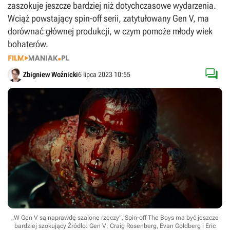
zaszokuje jeszcze bardziej niż dotychczasowe wydarzenia.
Wciąż powstający spin-off serii, zatytułowany Gen V, ma
dorównać głównej produkcji, w czym pomoże młody wiek
bohaterów.

Zbigniew Woźnicki
6 lipca 2023 10:55
„W Gen V są naprawdę szalone rzeczy”. Spin-off The Boys ma być jeszcze
bardziej szokujący
Źródło: Gen V; Craig Rosenberg, Evan Goldberg i Eric