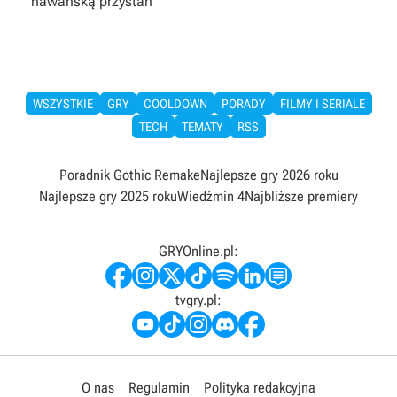
hawańską przystań
WSZYSTKIE
GRY
COOLDOWN
PORADY
FILMY I SERIALE
TECH
TEMATY
RSS
Poradnik Gothic Remake
Najlepsze gry 2026 roku
Najlepsze gry 2025 roku
Wiedźmin 4
Najbliższe premiery
GRYOnline.pl:
tvgry.pl:
O nas
Regulamin
Polityka redakcyjna