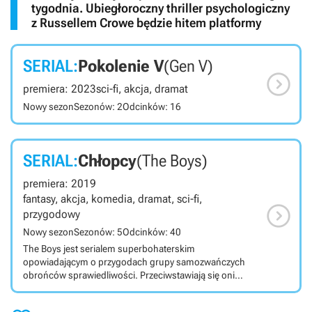
tygodnia. Ubiegłoroczny thriller psychologiczny
z Russellem Crowe będzie hitem platformy
SERIAL:
Pokolenie V
(Gen V)

premiera: 2023
sci-fi, akcja, dramat
Nowy sezon
Sezonów: 2
Odcinków: 16
SERIAL:
Chłopcy
(The Boys)
premiera: 2019
fantasy, akcja, komedia, dramat, sci-fi,

przygodowy
Nowy sezon
Sezonów: 5
Odcinków: 40
The Boys jest serialem superbohaterskim
opowiadającym o przygodach grupy samozwańczych
obrońców sprawiedliwości. Przeciwstawiają się oni
posiadającym nadludzkie siły herosom nadużywającym
swoich mocy. The Boys to wyprodukowany dla