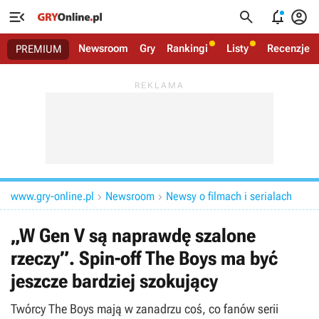




Newsroom
Gry
Rankingi
Listy
Recenzje
PREMIUM
www.gry-online.pl
Newsroom
Newsy o filmach i serialach


„W Gen V są naprawdę szalone
rzeczy”. Spin-off The Boys ma być
jeszcze bardziej szokujący
Twórcy The Boys mają w zanadrzu coś, co fanów serii