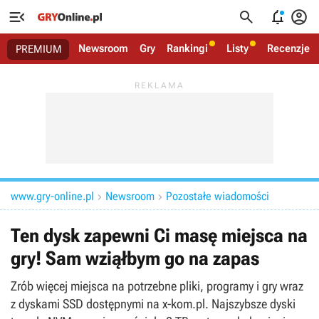




Newsroom
Gry
Rankingi
Listy
Recenzje
PREMIUM
www.gry-online.pl
Newsroom
Pozostałe wiadomości


Ten dysk zapewni Ci masę miejsca na
gry! Sam wziąłbym go na zapas
Zrób więcej miejsca na potrzebne pliki, programy i gry wraz
z dyskami SSD dostępnymi na x-kom.pl. Najszybsze dyski