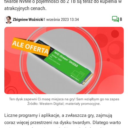
twarde NVMe o pojemności do 2 TB są teraz do kupienia w
atrakcyjnych cenach.

8
Zbigniew Woźnicki
1 września 2023 13:34
Ten dysk zapewni Ci masę miejsca na gry! Sam wziąłbym go na zapas
Źródło: Western Digital; materiały promocyjne
.
Liczne programy i aplikacje, a zwłaszcza gry, zajmują
coraz więcej przestrzeni na dysku twardym. Dlatego warto