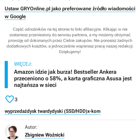
Ustaw GRYOnline.pl jako preferowane źródło wiadomości
w Google
Część odnośników na tej stronie to linki afiliacyjne. Klikając w nie
zostaniesz przeniesiony do serwisu partnera, a my możemy otrzymać
prowizję od dokonanych przez Ciebie zakupów. Nie ponosisz żadnych
dodatkowych kosztów, a jednocześnie wspierasz pracę naszej redakcji.
Dziękujemy!
WIĘCEJ:
Amazon idzie jak burza! Bestseller Ankera
przeceniono o 58%, a karta graficzna Asusa jest
najtańsza w sieci

3
wyprzedaż
dysk twardy
dyski (SSD/HDD)
x-kom
Autor:
Zbigniew Woźnicki