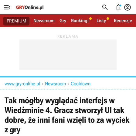




Newsroom
Gry
Rankingi
Listy
Recenzje
PREMIUM
www.gry-online.pl
Newsroom
Cooldown


Tak mógłby wyglądać interfejs w
Wiedźminie 4. Gracz stworzył UI tak
dobre, że inni fani wzięli to za wyciek
z gry