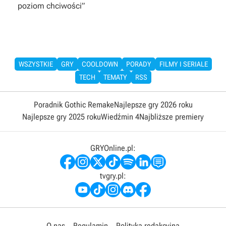
poziom chciwości”
WSZYSTKIE
GRY
COOLDOWN
PORADY
FILMY I SERIALE
TECH
TEMATY
RSS
Poradnik Gothic Remake
Najlepsze gry 2026 roku
Najlepsze gry 2025 roku
Wiedźmin 4
Najbliższe premiery
GRYOnline.pl:
tvgry.pl:
O nas
Regulamin
Polityka redakcyjna