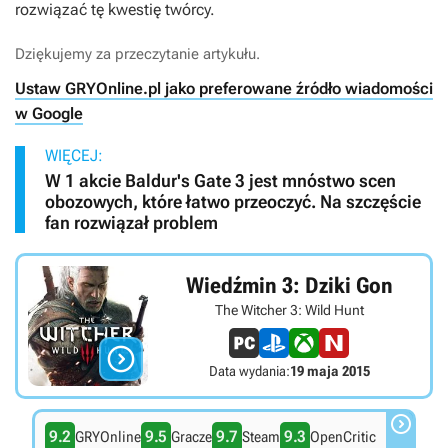
rozwiązać tę kwestię twórcy.
Dziękujemy za przeczytanie artykułu.
Ustaw GRYOnline.pl jako preferowane źródło wiadomości
w Google
WIĘCEJ:
W 1 akcie Baldur's Gate 3 jest mnóstwo scen
obozowych, które łatwo przeoczyć. Na szczęście
fan rozwiązał problem
Wiedźmin 3: Dziki Gon
The Witcher 3: Wild Hunt

Data wydania:
19 maja 2015

9.2
9.5
9.7
9.3
GRYOnline
Gracze
Steam
OpenCritic