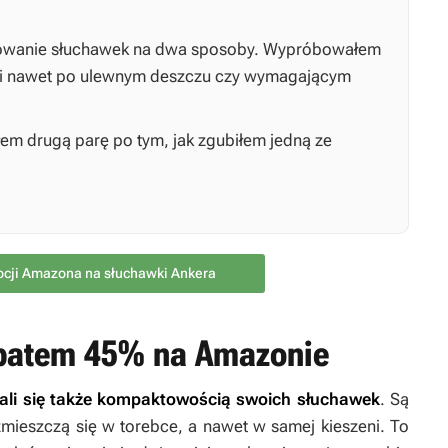
dowanie słuchawek na dwa sposoby. Wypróbowałem
i nawet po ulewnym deszczu czy wymagającym
łem drugą parę po tym, jak zgubiłem jedną ze
ocji Amazona na słuchawki Ankera
abatem 45% na Amazonie
ali się także kompaktowością swoich słuchawek
. Są
 zmieszczą się w torebce, a nawet w samej kieszeni. To