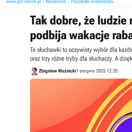
www.gry-online.pl
Newsroom
Pozostałe wiadomości


Tak dobre, że ludzie
podbija wakacje rab
Te słuchawki to oczywisty wybór dla każde
oraz trzy różne tryby dla słuchaczy. A dz
Zbigniew Woźnicki
1 sierpnia 2025 12:20