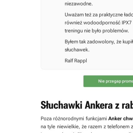
niezawodne.
Uważam też za praktyczne ła
również wodoodporność IPX7 
treningu nie było problemów.
Byłem tak zadowolony, że kupi
słuchawek.
Ralf Rappl
Nie przegap prom
Słuchawki Ankera z r
Poza różnorodnymi funkcjami
Anker chw
na tyle niewielkie, że razem z telefonem