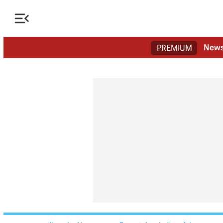

New
PREMIUM