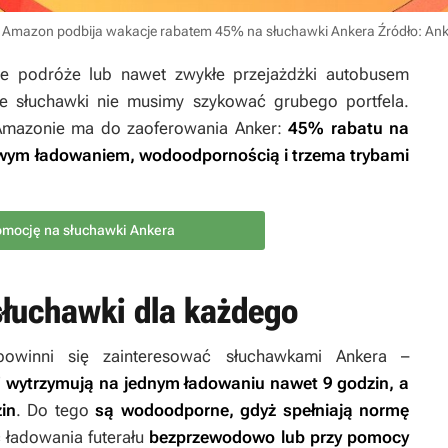
ie. Amazon podbija wakacje rabatem 45% na słuchawki Ankera
Źródło: Ank
e podróże lub nawet zwykłe przejażdżki autobusem
e słuchawki nie musimy szykować grubego portfela.
 Amazonie ma do zaoferowania Anker:
45% rabatu na
owym ładowaniem, wodoodpornością i trzema trybami
mocję na słuchawki Ankera
słuchawki dla każdego
owinni się zainteresować słuchawkami Ankera –
”
wytrzymują na jednym ładowaniu nawet 9 godzin, a
in
. Do tego
są wodoodporne, gdyż spełniają normę
ć ładowania futerału
bezprzewodowo lub przy pomocy