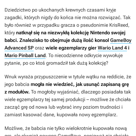
Dziedzictwo po ukochanych krewnych czasami kryje
zagadki, których nigdy do końca nie można rozwiązać. Tak
było również w przypadku gracza o pseudonimie KrisReed,
który
natknął się na niezwykłą kolekcję Nintendo swojej
babci. Znalezisko to obejmuje dużą ilość konsol
GameBoy
Advanced SP
oraz
wiele egzemplarzy gier
Wario Land 4
i
Mario Pinball Land
. To niecodzienne odkrycie wywołuje
pytanie, po co ktoś gromadził tak dużą kolekcję?
Wnuk wyraża przypuszczenie w tytule wątku na reddicie, że
jego babcia
mogła nie wiedzieć, jak usunąć zapisaną grę
z modułów.
To mogłoby wyjaśniać, dlaczego posiadała tak
wiele egzemplarzy tej samej produkcji – możliwe że chciała
zacząć grę od nowa lub wybrać inny poziom trudności i
zamiast kasować dane, kupowała nowy egzemplarz.
Możliwe, że babcia nie tylko wielokrotnie kupowała nową
grę, ale również nowego GameBoya, ponieważ nie chciała