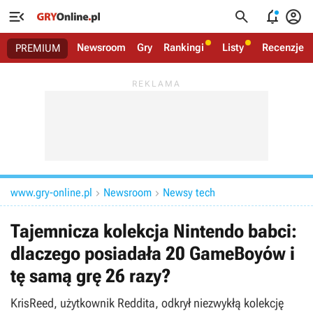




Newsroom
Gry
Rankingi
Listy
Recenzje
PREMIUM
www.gry-online.pl
Newsroom
Newsy tech


Tajemnicza kolekcja Nintendo babci:
dlaczego posiadała 20 GameBoyów i
tę samą grę 26 razy?
KrisReed, użytkownik Reddita, odkrył niezwykłą kolekcję