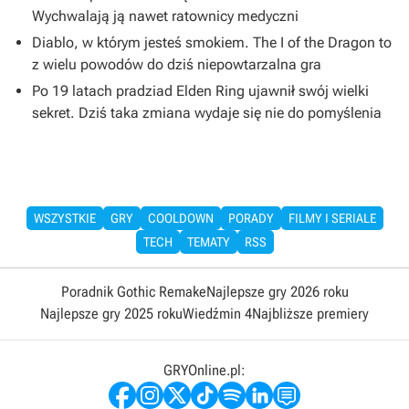
Wychwalają ją nawet ratownicy medyczni
Diablo, w którym jesteś smokiem. The I of the Dragon to
z wielu powodów do dziś niepowtarzalna gra
Po 19 latach pradziad Elden Ring ujawnił swój wielki
sekret. Dziś taka zmiana wydaje się nie do pomyślenia
WSZYSTKIE
GRY
COOLDOWN
PORADY
FILMY I SERIALE
TECH
TEMATY
RSS
Poradnik Gothic Remake
Najlepsze gry 2026 roku
Najlepsze gry 2025 roku
Wiedźmin 4
Najbliższe premiery
GRYOnline.pl: