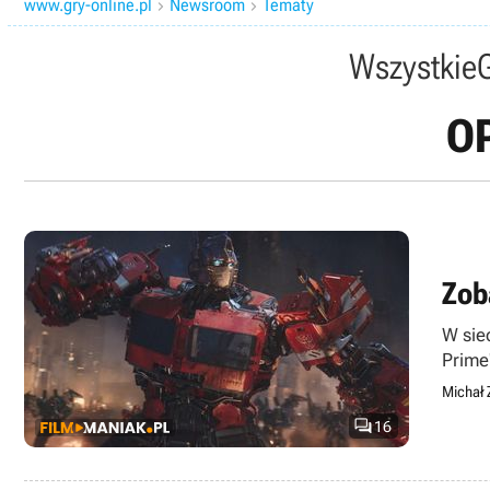
www.gry-online.pl
Newsroom
Tematy


Wszystkie
O
Zob
W sie
Prime'
Michał 

16