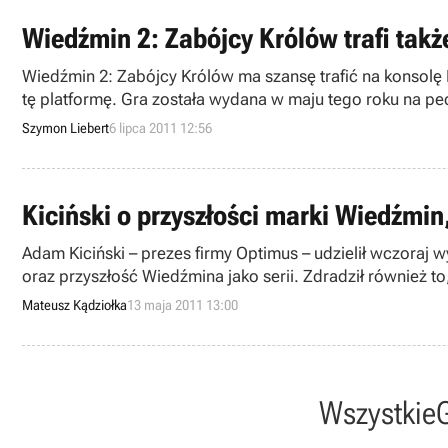
Wiedźmin 2: Zabójcy Królów trafi takż
Wiedźmin 2: Zabójcy Królów ma szansę trafić na konsolę P
tę platformę. Gra została wydana w maju tego roku na pece
Szymon Liebert
6 lipca 2011 12:56
Kiciński o przyszłości marki Wiedźmin
Adam Kiciński – prezes firmy Optimus – udzielił wczoraj 
oraz przyszłość Wiedźmina jako serii. Zdradził również to
Mateusz Kądziołka
13 maja 2011 13:00
Wszystkie