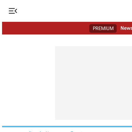

New
PREMIUM