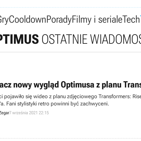
Gry
Cooldown
Porady
Filmy i seriale
Tech
PTIMUS
OSTATNIE WIADOMO
acz nowy wygląd Optimusa z planu Tran
ci pojawiło się wideo z planu zdjęciowego Transformers: Ri
a. Fani stylistyki retro powinni być zachwyceni.
Zegar
7 września 2021 22:15