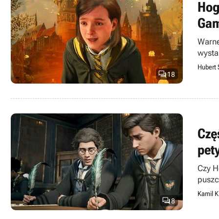
Hog
Gam
Warne
wysta
Hubert 

18
Czę
pet
Czy H
puszc
Kamil K

8