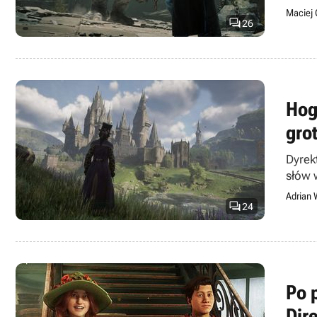
Maciej 

26
Hog
gro
Dyrek
słów 
Adrian 

24
Po 
Dire