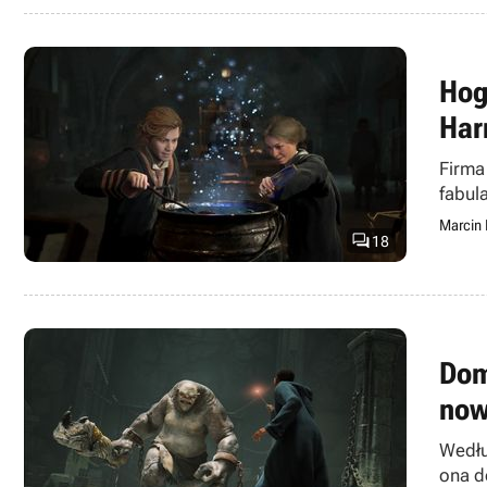
Hog
Har
Firma
fabul
Marcin

18
Dom
now
Wedłu
ona d