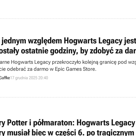
 jednym względem Hogwarts Legacy jest d
ostały ostatnie godziny, by zdobyć za d
arne Hogwarts Legacy przekroczyło kolejną granicę pod wzg
ie odebrać za darmo w Epic Games Store.
Gaffke
17 grudnia 2025 20:40
ry Potter i półmaraton: Hogwarts Legacy
ry musiał biec w części 6. po tragicznym 