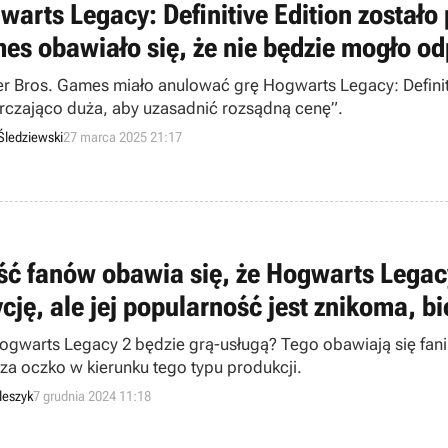
warts Legacy: Definitive Edition został
es obawiało się, że nie będzie mogło o
r Bros. Games miało anulować grę Hogwarts Legacy: Definitiv
rczająco duża, aby uzasadnić rozsądną cenę”.
Śledziewski
27 marca 2025 21:17
ść fanów obawia się, że Hogwarts Legacy
ycję, ale jej popularność jest znikoma, 
ogwarts Legacy 2 będzie grą-usługą? Tego obawiają się fani „
za oczko w kierunku tego typu produkcji.
leszyk
7 grudnia 2024 11:18