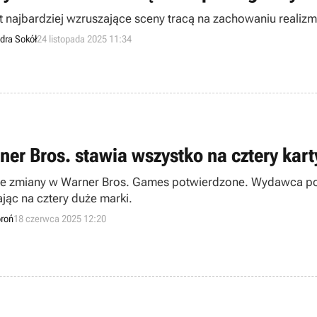
 najbardziej wzruszające sceny tracą na zachowaniu realizmu
dra Sokół
24 listopada 2025 11:34
ner Bros. stawia wszystko na cztery kar
ie zmiany w Warner Bros. Games potwierdzone. Wydawca po l
ając na cztery duże marki.
oroń
18 czerwca 2025 12:20