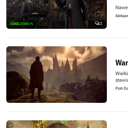
Nawet
Aleksan

2
War
Wielk
stawi
Piotr D