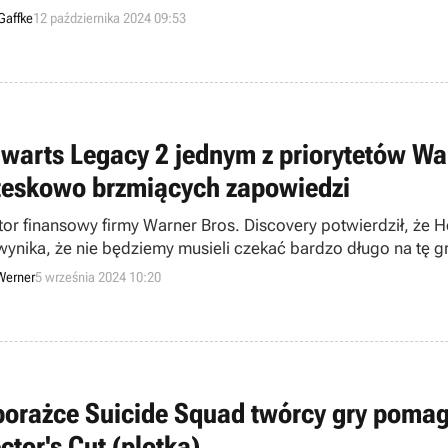
Gaffke
12 października 2024 09:53
warts Legacy 2 jednym z priorytetów Wa
teskowo brzmiących zapowiedzi
tor finansowy firmy Warner Bros. Discovery potwierdził, że H
wynika, że nie będziemy musieli czekać bardzo długo na tę g
Werner
5 września 2024 10:20
porażce Suicide Squad twórcy gry poma
ctor's Cut (plotka)