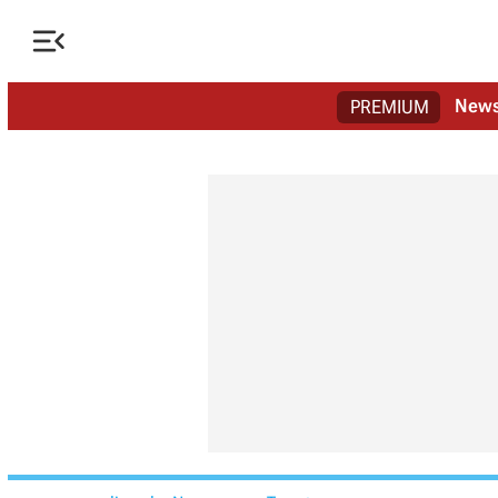

New
PREMIUM