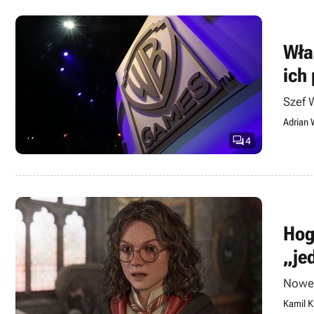
Wła
ich
Szef 
Adrian 

4
Hog
„je
Nowe 
Kamil K