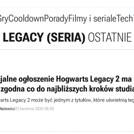
Gry
Cooldown
Porady
Filmy i seriale
Tech
LEGACY (SERIA)
OSTATNIE
cjalne ogłoszenie Hogwarts Legacy 2 ma 
t zgodna co do najbliższych kroków studi
rts Legacy 2 może być jednym z tytułów, które uświetnią teg
łażewicz
22 kwietnia 2026 08:50