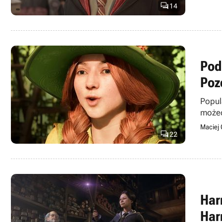

14
Pod
Poz
Popul
możec
Maciej 

22
Har
Har