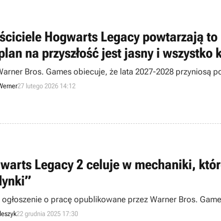
ściciele Hogwarts Legacy powtarzają to p
 plan na przyszłość jest jasny i wszystko
Warner Bros. Games obiecuje, że lata 2027-2028 przyniosą p
Werner
27 lutego 2026 14:12
warts Legacy 2 celuje w mechaniki, któ
dynki”
ogłoszenie o pracę opublikowane przez Warner Bros. Games
leszyk
22 grudnia 2025 17:30