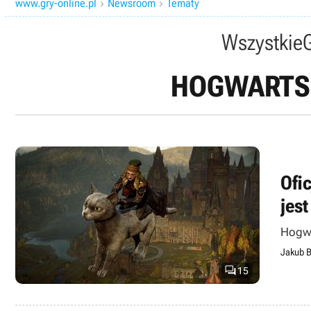
www.gry-online.pl
Newsroom
Tematy


Wszystkie
HOGWARTS 
Ofi
jes
Hogwa
Jakub B

15