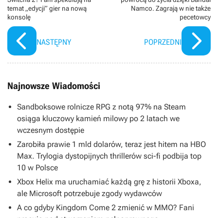
temat „edycji” gier na nową
Namco. Zagrają w nie także
konsolę
pecetowcy
NASTĘPNY
POPRZEDNI
Najnowsze Wiadomości
Sandboksowe rolnicze RPG z notą 97% na Steam
osiąga kluczowy kamień milowy po 2 latach we
wczesnym dostępie
Zarobiła prawie 1 mld dolarów, teraz jest hitem na HBO
Max. Trylogia dystopijnych thrillerów sci-fi podbija top
10 w Polsce
Xbox Helix ma uruchamiać każdą grę z historii Xboxa,
ale Microsoft potrzebuje zgody wydawców
A co gdyby Kingdom Come 2 zmienić w MMO? Fani