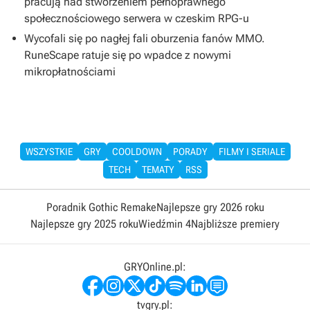
pracują nad stworzeniem pełnoprawnego
społecznościowego serwera w czeskim RPG-u
Wycofali się po nagłej fali oburzenia fanów MMO.
RuneScape ratuje się po wpadce z nowymi
mikropłatnościami
WSZYSTKIE
GRY
COOLDOWN
PORADY
FILMY I SERIALE
TECH
TEMATY
RSS
Poradnik Gothic Remake
Najlepsze gry 2026 roku
Najlepsze gry 2025 roku
Wiedźmin 4
Najbliższe premiery
GRYOnline.pl:
tvgry.pl: