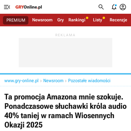




Newsroom
Gry
Rankingi
Listy
Recenzje
PREMIUM
www.gry-online.pl
Newsroom
Pozostałe wiadomości


Ta promocja Amazona mnie szokuje.
Ponadczasowe słuchawki króla audio
40% taniej w ramach Wiosennych
Okazji 2025