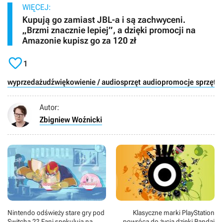
WIĘCEJ:
Kupują go zamiast JBL-a i są zachwyceni.
„Brzmi znacznie lepiej”, a dzięki promocji na
Amazonie kupisz go za 120 zł

1
wyprzedaż
udźwiękowienie / audio
sprzęt audio
promocje sprzęt
Autor:
Zbigniew Woźnicki
Nintendo odświeży stare gry pod
Klasyczne marki PlayStation
Switcha 2? Fani spekulują na
powrócą do życia dzięki Bandai