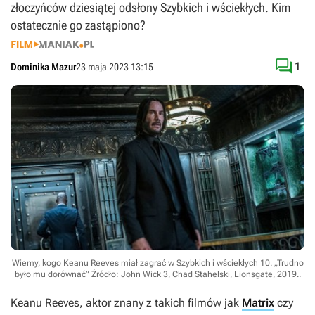
złoczyńców dziesiątej odsłony Szybkich i wściekłych. Kim
ostatecznie go zastąpiono?

1
Dominika Mazur
23 maja 2023 13:15
Wiemy, kogo Keanu Reeves miał zagrać w Szybkich i wściekłych 10. „Trudno
było mu dorównać”
Źródło: John Wick 3, Chad Stahelski, Lionsgate, 2019.
.
Keanu Reeves, aktor znany z takich filmów jak
Matrix
czy