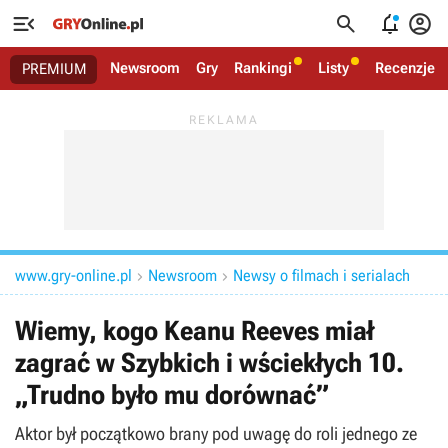




Newsroom
Gry
Rankingi
Listy
Recenzje
PREMIUM
www.gry-online.pl
Newsroom
Newsy o filmach i serialach


Wiemy, kogo Keanu Reeves miał
zagrać w Szybkich i wściekłych 10.
„Trudno było mu dorównać”
Aktor był początkowo brany pod uwagę do roli jednego ze