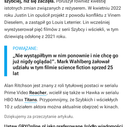
szybciej, niż się zaczęła.
Poruszył również kwestię
istotnych zmian związanych z reżyserem. W kwietniu 2022
roku Justin Lin opuścił projekt z powodu konfliktu z Vinem
Dieselem, a zastąpił go Louis Leterrier. Lin wcześniej
wyreżyserował pięć filmów z serii
Szybcy i wściekli
, w tym
dziewiątą odsłonę z 2021 roku.
POWIĄZANE:
„Nie wystąpiłbym w nim ponownie i nie chcę go
już nigdy oglądać”. Mark Wahlberg żałował
udziału w tym filmie science fiction sprzed 25
lat
Alan Ritchson jest znany z roli tytułowej postaci w serialu
Prime Video
Reacher
, wcielił się także w Hawka w serialu
HBO Max
Titans
. Przypomnijmy, że
Szybkich i wściekłych
10
z udziałem aktora można aktualnie obejrzeć w kinach.
Dziękujemy za przeczytanie artykułu.
Ustaw GRYOnline.pl jako preferowane źródło wiadomości