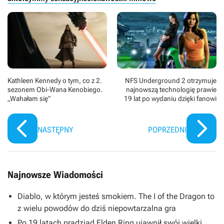
aby rozbić tę rodzinę i zniszczyć wszystko - i wszystkich -
których Dom kocha.
Kathleen Kennedy o tym, co z 2.
NFS Underground 2 otrzymuje
sezonem Obi-Wana Kenobiego.
najnowszą technologię prawie
„Wahałam się”
19 lat po wydaniu dzięki fanowi
NASTĘPNY
POPRZEDNI
Najnowsze Wiadomości
Diablo, w którym jesteś smokiem. The I of the Dragon to
z wielu powodów do dziś niepowtarzalna gra
Po 19 latach pradziad Elden Ring ujawnił swój wielki