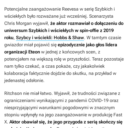
Potencjalne zaangażowanie Reevesa w serię
Szybkich i
wściekłych
było rozważane już wcześniej. Scenarzysta
Chris Morgan wyjawił,
że aktor rozmawiał o dołączeniu do
uniwersum
Szybkich i wściekłych
w spin-offie z 2019
roku
,
Szybcy i wściekli: Hobbs & Shaw
. W tamtym czasie
gwiazdor miał pojawić się
epizodycznie jako głos lidera
organizacji Eteon
w jednej z końcowych scen, z
potencjałem na większą rolę w przyszłości. Teraz pozostaje
nam tylko czekać, a czas pokaże, czy jakakolwiek
kolaboracja faktycznie dojdzie do skutku, na przykład w
jedenastej odsłonie.
Ritchson nie miał łatwo. Wyjawił, że trudności związane z
ograniczeniami wynikającymi z pandemii COVID-19 oraz
niesprzyjającymi warunkami pogodowymi w znacznym
stopniu wpłynęły na jego zaangażowanie w produkcję
Fast
X.
Aktor obawiał się, że jego przygoda z serią skończy się