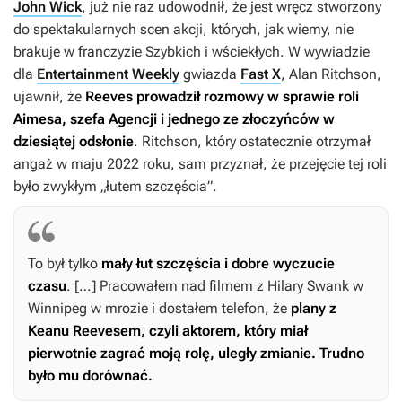
John Wick
,
już nie raz udowodnił, że jest wręcz stworzony
do spektakularnych scen akcji, których, jak wiemy, nie
brakuje w franczyzie
Szybkich i wściekłych
. W wywiadzie
dla
Entertainment Weekly
gwiazda
Fast X
, Alan Ritchson,
ujawnił, że
Reeves prowadził rozmowy w sprawie roli
Aimesa, szefa Agencji i jednego ze złoczyńców w
dziesiątej odsłonie
. Ritchson, który ostatecznie otrzymał
angaż w maju 2022 roku, sam przyznał, że przejęcie tej roli
było zwykłym „łutem szczęścia”.
To był tylko
mały łut szczęścia i dobre wyczucie
czasu
. […] Pracowałem nad filmem z Hilary Swank w
Winnipeg w mrozie i dostałem telefon, że
plany z
Keanu Reevesem, czyli aktorem, który miał
pierwotnie zagrać moją rolę, uległy zmianie. Trudno
było mu dorównać.