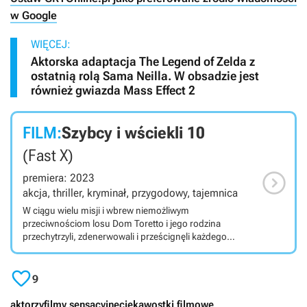
w Google
WIĘCEJ:
Aktorska adaptacja The Legend of Zelda z
ostatnią rolą Sama Neilla. W obsadzie jest
również gwiazda Mass Effect 2
FILM:
Szybcy i wściekli 10
(Fast X)

premiera: 2023
akcja, thriller, kryminał, przygodowy, tajemnica
W ciągu wielu misji i wbrew niemożliwym
przeciwnościom losu Dom Toretto i jego rodzina
przechytrzyli, zdenerwowali i prześcignęli każdego
wroga na swojej drodze. Teraz muszą zmierzyć się z
najbardziej zabójczym przeciwnikiem, z jakim

kiedykolwiek przyszło im się zmierzyć: Przerażające
9
zagrożenie wyłaniające się z cieni przeszłości, które jest
napędzane krwawą zemstą, i które jest zdeterminowane,
aktorzy
filmy sensacyjne
ciekawostki filmowe