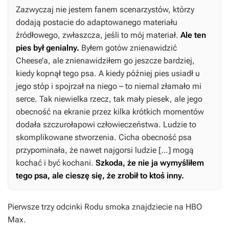
Zazwyczaj nie jestem fanem scenarzystów, którzy
dodają postacie do adaptowanego materiału
źródłowego, zwłaszcza, jeśli to mój materiał.
Ale ten
pies był genialny.
Byłem gotów znienawidzić
Cheese’a, ale znienawidziłem go jeszcze bardziej,
kiedy kopnął tego psa. A kiedy później pies usiadł u
jego stóp i spojrzał na niego – to niemal złamało mi
serce. Tak niewielka rzecz, tak mały piesek, ale jego
obecność na ekranie przez kilka krótkich momentów
dodała szczurołapowi człowieczeństwa. Ludzie to
skomplikowane stworzenia. Cicha obecność psa
przypominała, że nawet najgorsi ludzie […] mogą
kochać i być kochani.
Szkoda, że nie ja wymyśliłem
tego psa, ale cieszę się, że zrobił to ktoś inny.
Pierwsze trzy odcinki
Rodu smoka
znajdziecie na HBO
Max.