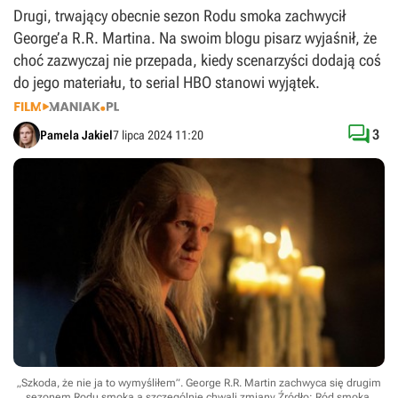
Drugi, trwający obecnie sezon Rodu smoka zachwycił
George’a R.R. Martina. Na swoim blogu pisarz wyjaśnił, że
choć zazwyczaj nie przepada, kiedy scenarzyści dodają coś
do jego materiału, to serial HBO stanowi wyjątek.

3
Pamela Jakiel
7 lipca 2024 11:20
„Szkoda, że nie ja to wymyśliłem”. George R.R. Martin zachwyca się drugim
sezonem Rodu smoka a szczególnie chwali zmiany
Źródło: Ród smoka,