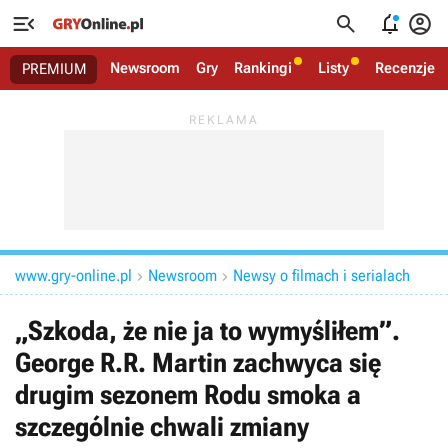




Newsroom
Gry
Rankingi
Listy
Recenzje
PREMIUM
www.gry-online.pl
Newsroom
Newsy o filmach i serialach


„Szkoda, że nie ja to wymyśliłem”.
George R.R. Martin zachwyca się
drugim sezonem Rodu smoka a
szczególnie chwali zmiany