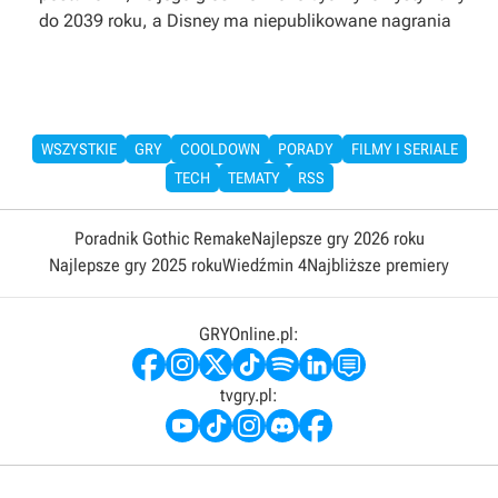
do 2039 roku, a Disney ma niepublikowane nagrania
WSZYSTKIE
GRY
COOLDOWN
PORADY
FILMY I SERIALE
TECH
TEMATY
RSS
Poradnik Gothic Remake
Najlepsze gry 2026 roku
Najlepsze gry 2025 roku
Wiedźmin 4
Najbliższe premiery
GRYOnline.pl:
tvgry.pl: