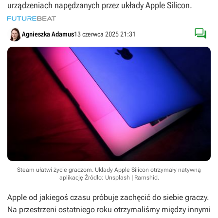
urządzeniach napędzanych przez układy Apple Silicon.

Agnieszka Adamus
13 czerwca 2025 21:31
Steam ułatwi życie graczom. Układy Apple Silicon otrzymały natywną
aplikację
Źródło: Unsplash | Ramshid
.
Apple od jakiegoś czasu próbuje zachęcić do siebie graczy.
Na przestrzeni ostatniego roku otrzymaliśmy między innymi