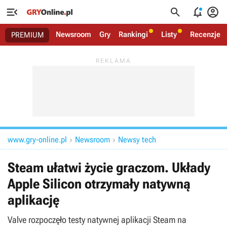




Newsroom
Gry
Rankingi
Listy
Recenzje
PREMIUM
www.gry-online.pl
Newsroom
Newsy tech


Steam ułatwi życie graczom. Układy
Apple Silicon otrzymały natywną
aplikację
Valve rozpoczęło testy natywnej aplikacji Steam na