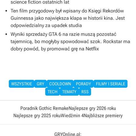
science fiction ostatnich lat
Ten film przygodowy był wpisany do Księgi Rekordów
Guinnessa jako największa klapa w historii kina. Jest
odpowiedzialny za upadek studia
Wyniki sprzedaży GTA 6 na razie muszą pozostać
tajemnicą, bo mogłyby spowodować szok. Rockstar ma
dobry powód, by promować grę na Netflix
WSZYSTKIE
GRY
COOLDOWN
PORADY
FILMY I SERIALE
TECH
TEMATY
RSS
Poradnik Gothic Remake
Najlepsze gry 2026 roku
Najlepsze gry 2025 roku
Wiedźmin 4
Najbliższe premiery
GRYOnline.pl: