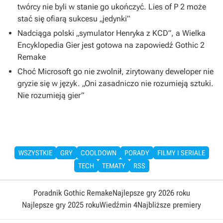
twórcy nie byli w stanie go ukończyć. Lies of P 2 może
stać się ofiarą sukcesu „jedynki”
Nadciąga polski „symulator Henryka z KCD”, a Wielka
Encyklopedia Gier jest gotowa na zapowiedź Gothic 2
Remake
Choć Microsoft go nie zwolnił, zirytowany deweloper nie
gryzie się w język. „Oni zasadniczo nie rozumieją sztuki.
Nie rozumieją gier”
WSZYSTKIE
GRY
COOLDOWN
PORADY
FILMY I SERIALE
TECH
TEMATY
RSS
Poradnik Gothic Remake
Najlepsze gry 2026 roku
Najlepsze gry 2025 roku
Wiedźmin 4
Najbliższe premiery