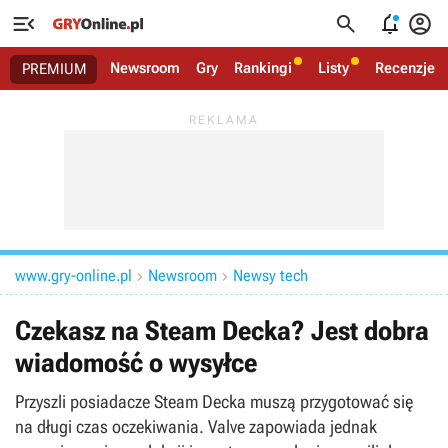




Newsroom
Gry
Rankingi
Listy
Recenzje
PREMIUM
www.gry-online.pl
Newsroom
Newsy tech


Czekasz na Steam Decka? Jest dobra
wiadomość o wysyłce
Przyszli posiadacze Steam Decka muszą przygotować się
na długi czas oczekiwania. Valve zapowiada jednak