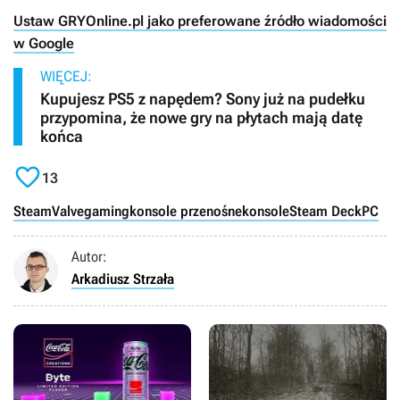
Ustaw GRYOnline.pl jako preferowane źródło wiadomości
w Google
WIĘCEJ:
Kupujesz PS5 z napędem? Sony już na pudełku
przypomina, że nowe gry na płytach mają datę
końca

13
Steam
Valve
gaming
konsole przenośne
konsole
Steam Deck
PC
Autor:
Arkadiusz Strzała