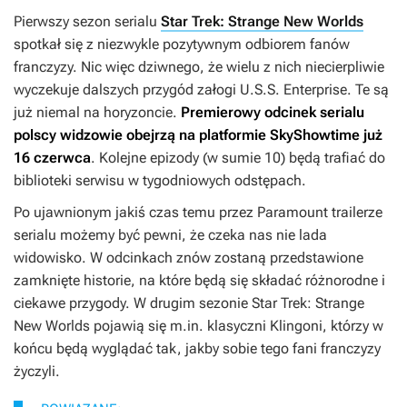
Pierwszy sezon serialu
Star Trek: Strange New Worlds
spotkał się z niezwykle pozytywnym odbiorem fanów
franczyzy. Nic więc dziwnego, że wielu z nich niecierpliwie
wyczekuje dalszych przygód załogi U.S.S. Enterprise. Te są
już niemal na horyzoncie.
Premierowy odcinek serialu
polscy widzowie obejrzą na platformie SkyShowtime już
16 czerwca
. Kolejne epizody (w sumie 10) będą trafiać do
biblioteki serwisu w tygodniowych odstępach.
Po ujawnionym jakiś czas temu przez Paramount trailerze
serialu możemy być pewni, że czeka nas nie lada
widowisko. W odcinkach znów zostaną przedstawione
zamknięte historie, na które będą się składać różnorodne i
ciekawe przygody. W drugim sezonie
Star Trek: Strange
New Worlds
pojawią się m.in. klasyczni Klingoni, którzy w
końcu będą wyglądać tak, jakby sobie tego fani franczyzy
życzyli.