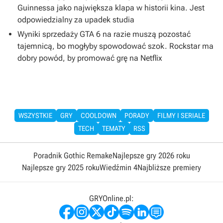
Guinnessa jako największa klapa w historii kina. Jest
odpowiedzialny za upadek studia
Wyniki sprzedaży GTA 6 na razie muszą pozostać
tajemnicą, bo mogłyby spowodować szok. Rockstar ma
dobry powód, by promować grę na Netflix
WSZYSTKIE
GRY
COOLDOWN
PORADY
FILMY I SERIALE
TECH
TEMATY
RSS
Poradnik Gothic Remake
Najlepsze gry 2026 roku
Najlepsze gry 2025 roku
Wiedźmin 4
Najbliższe premiery
GRYOnline.pl: