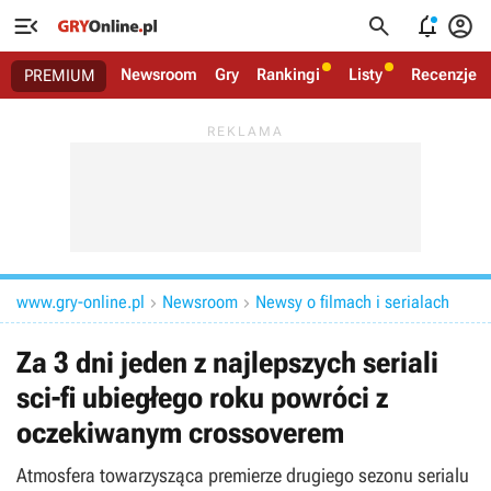




Newsroom
Gry
Rankingi
Listy
Recenzje
PREMIUM
www.gry-online.pl
Newsroom
Newsy o filmach i serialach


Za 3 dni jeden z najlepszych seriali
sci-fi ubiegłego roku powróci z
oczekiwanym crossoverem
Atmosfera towarzysząca premierze drugiego sezonu serialu