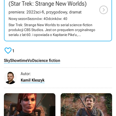
(Star Trek: Strange New Worlds)

premiera: 2022
sci-fi, przygodowy, dramat
Nowy sezon
Sezonów: 4
Odcinków: 40
Star Trek: Strange New Worlds to serial science-fiction
produkcji CBS Studios. Jest on prequelem oryginalnego
serialu z lat 60. i opowiada o Kapitanie Pike’u,
poprzednim właścicielu statku USS Enterprise. Star
Trek: Strange New Worlds jest osadzony na dziesięć lat

przed wydarzeniami z oryginalnej serii Star Trek.
1
Głównym bohaterem produkcji jest Christopher Pike,
kapitan USS Enterprise i poprzednik Jamesa Kirka. Serial
SkyShowtime
VoD
science fiction
opowiada o perypetiach jego i jego załogi,
odwiedzanych przez nich odległych światach i
Autor:
odkrywanych tajemnicach kosmosu. W produkcji
wystąpili m.in. Anson Mount (Christopher Pike), Ethan
Kamil Kleszyk
Peck (Spock) i Rebecca Romijin (Numer Jeden).