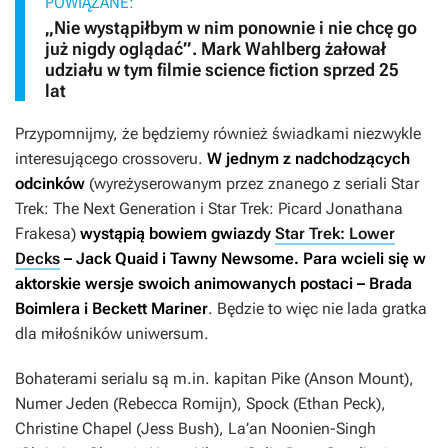
POWIĄZANE:
„Nie wystąpiłbym w nim ponownie i nie chcę go
już nigdy oglądać”. Mark Wahlberg żałował
udziału w tym filmie science fiction sprzed 25
lat
Przypomnijmy, że będziemy również świadkami niezwykle
interesującego crossoveru.
W jednym z nadchodzących
odcinków
(wyreżyserowanym przez znanego z seriali
Star
Trek: The Next Generation
i
Star Trek: Picard
Jonathana
Frakesa)
wystąpią bowiem gwiazdy
Star Trek: Lower
Decks
– Jack Quaid i Tawny Newsome. Para wcieli się w
aktorskie wersje swoich animowanych postaci – Brada
Boimlera i Beckett Mariner
. Będzie to więc nie lada gratka
dla miłośników uniwersum.
Bohaterami serialu są m.in. kapitan Pike (Anson Mount),
Numer Jeden (Rebecca Romijn), Spock (Ethan Peck),
Christine Chapel (Jess Bush), La’an Noonien-Singh