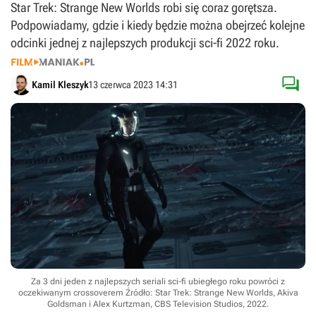
Star Trek: Strange New Worlds robi się coraz gorętsza.
Podpowiadamy, gdzie i kiedy będzie można obejrzeć kolejne
odcinki jednej z najlepszych produkcji sci-fi 2022 roku.

Kamil Kleszyk
13 czerwca 2023 14:31
Za 3 dni jeden z najlepszych seriali sci-fi ubiegłego roku powróci z
oczekiwanym crossoverem
Źródło: Star Trek: Strange New Worlds, Akiva
Goldsman i Alex Kurtzman, CBS Television Studios, 2022
.