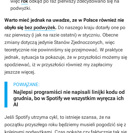
więc
rok
odkąd po raz pierwszy zdecydowano się na
podwyżki.
Warto mieć jednak na uwadze, ze w Polsce również nie
obyło się
bez podwyżek
.
Do naszego kraju dotarły one po
raz pierwszy (i jak na razie ostatni) w styczniu. Obecne
zmiany dotyczą jedynie Stanów Zjednoczonych, więc
teoretycznie nie powinniśmy się przejmować. W praktyce
jednak, sytuacja ta pokazuje, że w przyszłości możemy się
spodziewać, iż w przyszłości również my zapłacimy
jeszcze więcej.
POWIĄZANE:
Najlepsi programiści nie napisali linijki kodu od
grudnia, bo w Spotify we wszystkim wyręcza ich
AI
Jeśli Spotify utrzyma cykl, to istnieje szansa, że na
początku przyszłego roku będziemy musieli pogodzić się z
kolejnymi podwyżkami. Czas pokaże czy faktycznie tak się