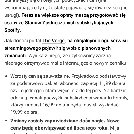
Stale słyszy się o kolejnych podwyżkach cen (nie
wspominając o tym, że stale pojawiają się również kolejne
usługi).
Teraz na większe opłaty muszą przygotować się
osoby ze Stanów Zjednoczonych subskrybujących
Spotify
.
Jak donosi portal
The Verge
,
na oficjalnym blogu serwisu
streamingowego pojawił się wpis o planowanych
zmianach
. Wynika z niego, że użytkownicy zaczną
niedługo otrzymywać maile informujące o nowym cenniku.
Wzrosty cen są zauważalne. Przykładowo podstawowy
za podstawowy pakiet, abonenci zapłacą 11,99 dolara
czyli o jednego dolara więcej niż do tej pory. Najbardziej
odczują jednak podwyżki subskrybenci wariantu Family,
którzy zamiast 16,99 dolara będą musieli wykładać
19,99 dolara.
Zmiany zostały zapowiedziane dość nagle. Nowe
ceny będą obowiązywać od lipca tego roku
. Mija