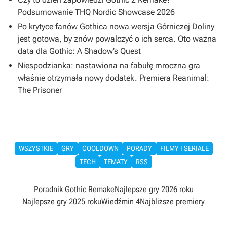
Podsumowanie THQ Nordic Showcase 2026
Po krytyce fanów Gothica nowa wersja Górniczej Doliny
jest gotowa, by znów powalczyć o ich serca. Oto ważna
data dla Gothic: A Shadow’s Quest
Niespodzianka: nastawiona na fabułę mroczna gra
właśnie otrzymała nowy dodatek. Premiera Reanimal:
The Prisoner
WSZYSTKIE
GRY
COOLDOWN
PORADY
FILMY I SERIALE
TECH
TEMATY
RSS
Poradnik Gothic Remake
Najlepsze gry 2026 roku
Najlepsze gry 2025 roku
Wiedźmin 4
Najbliższe premiery