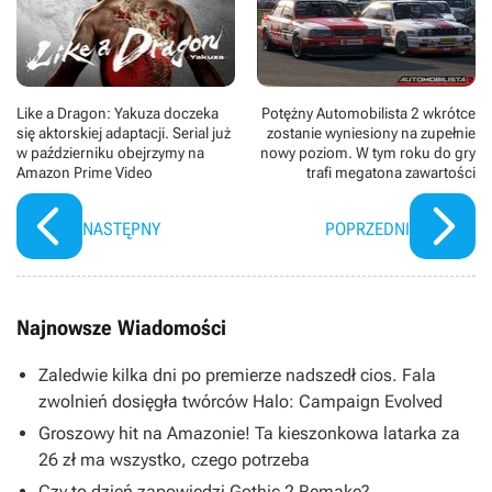
Like a Dragon: Yakuza doczeka
Potężny Automobilista 2 wkrótce
się aktorskiej adaptacji. Serial już
zostanie wyniesiony na zupełnie
w październiku obejrzymy na
nowy poziom. W tym roku do gry
Amazon Prime Video
trafi megatona zawartości
NASTĘPNY
POPRZEDNI
Najnowsze Wiadomości
Zaledwie kilka dni po premierze nadszedł cios. Fala
zwolnień dosięgła twórców Halo: Campaign Evolved
Groszowy hit na Amazonie! Ta kieszonkowa latarka za
26 zł ma wszystko, czego potrzeba
Czy to dzień zapowiedzi Gothic 2 Remake?