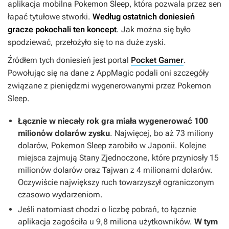
aplikacja mobilna
Pokemon Sleep
, która pozwala przez sen
łapać tytułowe stworki.
Według ostatnich doniesień
gracze pokochali ten koncept
. Jak można się było
spodziewać, przełożyło się to na duże zyski.
Źródłem tych doniesień jest portal
Pocket Gamer
.
Powołując się na dane z AppMagic podali oni szczegóły
związane z pieniędzmi wygenerowanymi przez
Pokemon
Sleep
.
Łącznie w niecały rok gra miała wygenerować 100
milionów dolarów zysku
. Najwięcej, bo aż 73 miliony
dolarów, Pokemon Sleep zarobiło w Japonii. Kolejne
miejsca zajmują Stany Zjednoczone, które przyniosły 15
milionów dolarów oraz Tajwan z 4 milionami dolarów.
Oczywiście największy ruch towarzyszył ograniczonym
czasowo wydarzeniom.
Jeśli natomiast chodzi o liczbę pobrań, to łącznie
aplikacja zagościła u 9,8 miliona użytkowników.
W tym