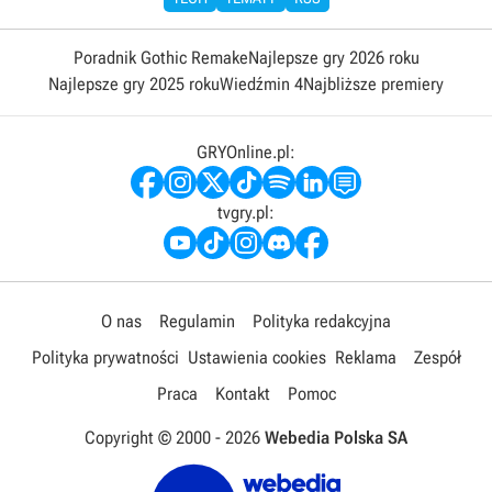
Poradnik Gothic Remake
Najlepsze gry 2026 roku
Najlepsze gry 2025 roku
Wiedźmin 4
Najbliższe premiery
GRYOnline.pl:
tvgry.pl:
O nas
Regulamin
Polityka redakcyjna
Polityka prywatności
Ustawienia cookies
Reklama
Zespół
Praca
Kontakt
Pomoc
Copyright © 2000 -
2026
Webedia Polska SA