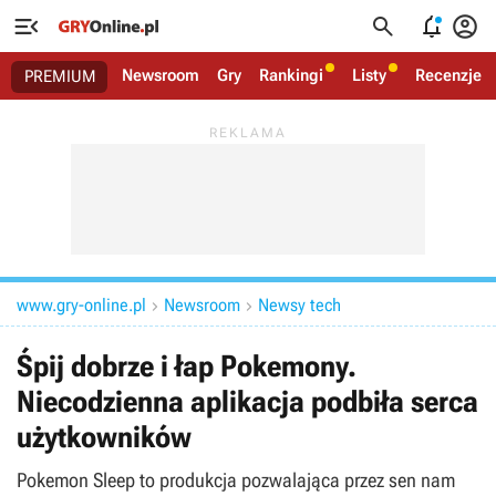




Newsroom
Gry
Rankingi
Listy
Recenzje
PREMIUM
www.gry-online.pl
Newsroom
Newsy tech


Śpij dobrze i łap Pokemony.
Niecodzienna aplikacja podbiła serca
użytkowników
Pokemon Sleep to produkcja pozwalająca przez sen nam