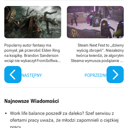
Popularny autor fantasy ma
Steam Next Fest to „dziwny
pomysł, jak przerobić Elden Ring
wyścig zbrojeń”. Niezależny
na książkę. Brandon Sanderson
twórca twierdzi, że algorytm
wciąż nie wybaczył FromSoftware
Steama wymusza podążanie za
współpracy z George'em R.R.
trendami i zabija miłość do
Martinem
tworzenia gier
NASTĘPNY
POPRZEDNI
Najnowsze Wiadomości
Work life balance poszedł za daleko? Szef serwisu z
ofertami pracy uważa, że młodzi zapomnieli o ciężkiej
pracy