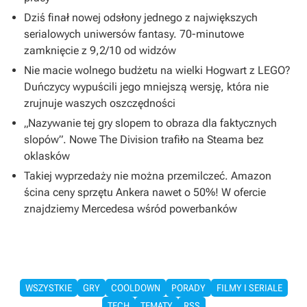
Dziś finał nowej odsłony jednego z największych
serialowych uniwersów fantasy. 70-minutowe
zamknięcie z 9,2/10 od widzów
Nie macie wolnego budżetu na wielki Hogwart z LEGO?
Duńczycy wypuścili jego mniejszą wersję, która nie
zrujnuje waszych oszczędności
„Nazywanie tej gry slopem to obraza dla faktycznych
slopów”. Nowe The Division trafiło na Steama bez
oklasków
Takiej wyprzedaży nie można przemilczeć. Amazon
ścina ceny sprzętu Ankera nawet o 50%! W ofercie
znajdziemy Mercedesa wśród powerbanków
WSZYSTKIE
GRY
COOLDOWN
PORADY
FILMY I SERIALE
TECH
TEMATY
RSS