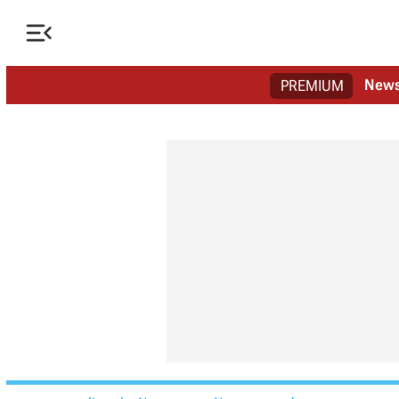

New
PREMIUM