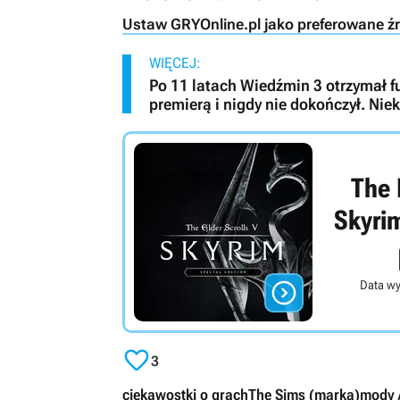
Ustaw GRYOnline.pl jako preferowane ź
WIĘCEJ:
Po 11 latach Wiedźmin 3 otrzymał fu
premierą i nigdy nie dokończył. Nie
The 
Skyrim

Data wy

3
ciekawostki o grach
The Sims (marka)
mody /