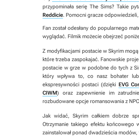
przypominała serię
The Sims
? Takie py
Reddicie
. Pomocni gracze odpowiedzieli, 
Fan został odesłany do popularnego mate
wyglądać. Filmik możecie obejrzeć poniże
Z modyfikacjami postacie w
Skyrim
mogą 
które trzeba zaspokajać. Fanowskie projek
postacie w grze w podobne do tych z
S
który wpływa to, co nasz bohater lub
ekspresywności postaci (dzięki
EVG Cond
CIWM
) oraz zapewnienie im zatrudnie
rozbudowane opcje romansowania z NPC
Jak widać,
Skyrim
całkiem dobrze spr
Otrzymanie takiego efektu końcowego 
zainstalował ponad dwadzieścia modów, 