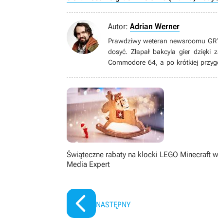
Autor:
Adrian Werner
Prawdziwy weteran newsroomu GRYOn
dosyć. Złapał bakcyla gier dzięki
Commodore 64, a po krótkiej przyg
grom pecetowym. Wielbiciel niszow
gatunku immersive sim, jak równie
książek, seriali, filmów i komiksów.
Świąteczne rabaty na klocki LEGO Minecraft w
Media Expert
NASTĘPNY