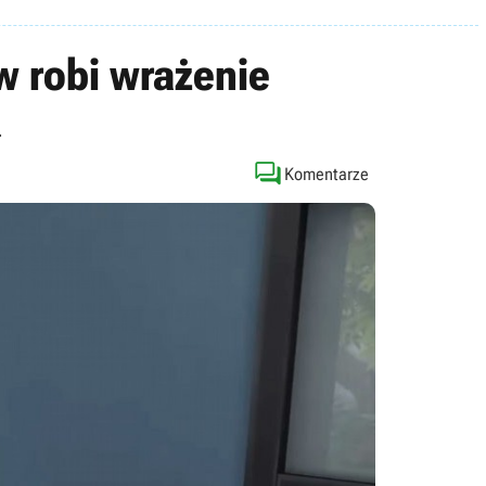
w robi wrażenie
.

Komentarze