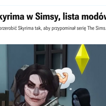
kyrima w Simsy, lista modó
rzerobić Skyrima tak, aby przypominał serię The Sims