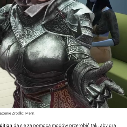
rażenie
Źródło: Mern
.
dition
da się za pomocą modów przerobić tak, aby gra