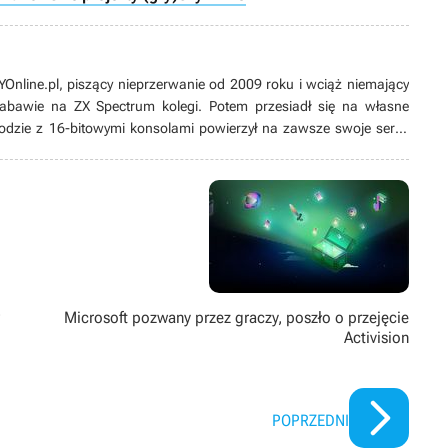
line.pl, piszący nieprzerwanie od 2009 roku i wciąż niemający
 zabawie na ZX Spectrum kolegi. Potem przesiadł się na własne
odzie z 16-bitowymi konsolami powierzył na zawsze swoje serce
ych produkcji, w tym zwłaszcza przygodówek, RPG-ów oraz gier z
ż pasjonat modów. Poza grami pożeracz fabuł w każdej postaci –
Microsoft pozwany przez graczy, poszło o przejęcie
Activision
POPRZEDNI