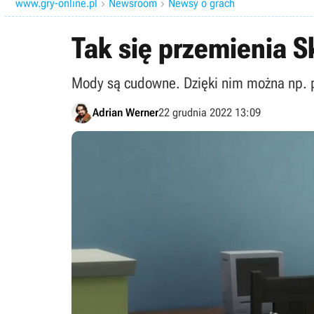
www.gry-online.pl
Newsroom
Newsy o grach


Tak się przemienia S
Mody są cudowne. Dzięki nim można np. p
Adrian Werner
22 grudnia 2022 13:09