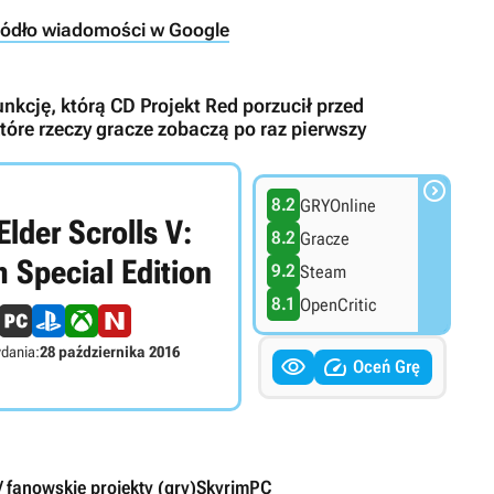
ródło wiadomości w Google
nkcję, którą CD Projekt Red porzucił przed
które rzeczy gracze zobaczą po raz pierwszy

8.2
GRYOnline
Elder Scrolls V:
8.2
Gracze
 Special Edition
9.2
Steam
8.1
OpenCritic
dania:
28 października 2016


Oceń Grę
 fanowskie projekty (gry)
Skyrim
PC