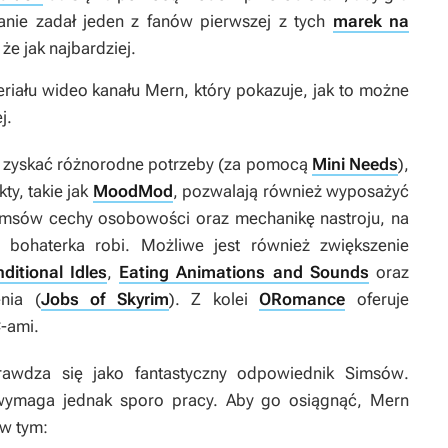
tanie zadał jeden z fanów pierwszej z tych
marek na
że jak najbardziej.
riału wideo kanału Mern, który pokazuje, jak to możne
j.
zyskać różnorodne potrzeby (za pomocą
Mini Needs
),
ty, takie jak
MoodMod
, pozwalają również wyposażyć
imsów
cechy osobowości oraz mechanikę nastroju, na
 bohaterka robi. Możliwe jest również zwiększenie
itional Idles
,
Eating Animations and Sounds
oraz
nia (
Jobs of Skyrim
). Z kolei
ORomance
oferuje
-ami.
awdza się jako fantastyczny odpowiednik
Simsów
.
wymaga jednak sporo pracy. Aby go osiągnąć, Mern
w tym: