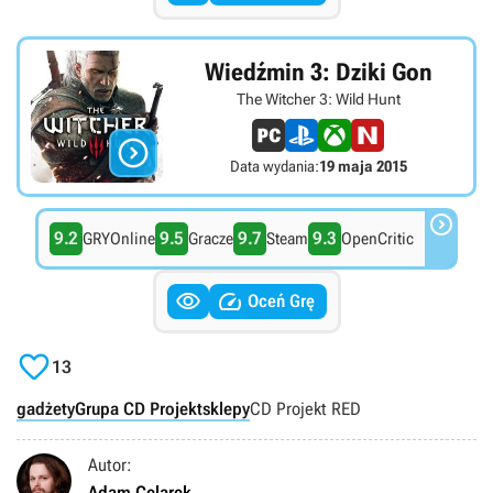
Wiedźmin 3: Dziki Gon
The Witcher 3: Wild Hunt

Data wydania:
19 maja 2015

9.2
9.5
9.7
9.3
GRYOnline
Gracze
Steam
OpenCritic


Oceń Grę

13
gadżety
Grupa CD Projekt
sklepy
CD Projekt RED
Autor:
Adam Celarek