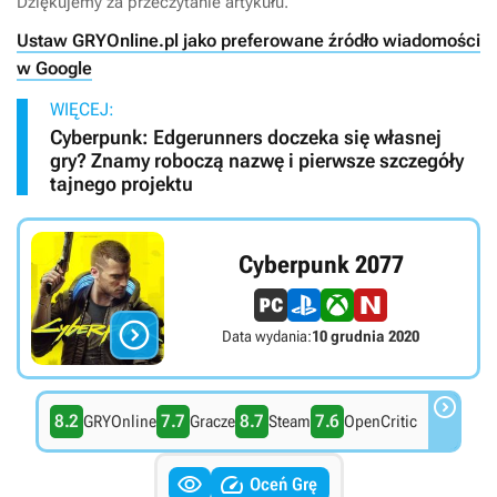
Dziękujemy za przeczytanie artykułu.
Ustaw GRYOnline.pl jako preferowane źródło wiadomości
w Google
WIĘCEJ:
Cyberpunk: Edgerunners doczeka się własnej
gry? Znamy roboczą nazwę i pierwsze szczegóły
tajnego projektu
Cyberpunk 2077

Data wydania:
10 grudnia 2020

8.2
7.7
8.7
7.6
GRYOnline
Gracze
Steam
OpenCritic


Oceń Grę