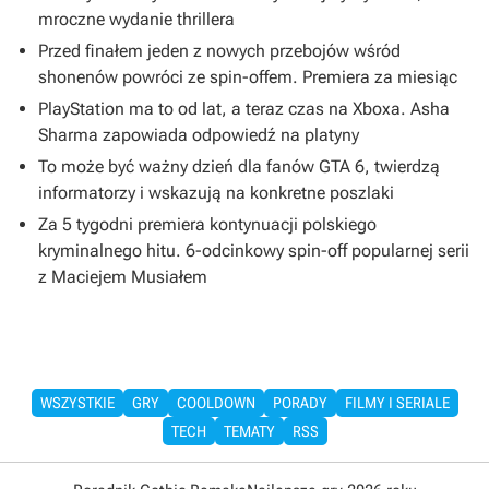
mroczne wydanie thrillera
Przed finałem jeden z nowych przebojów wśród
shonenów powróci ze spin-offem. Premiera za miesiąc
PlayStation ma to od lat, a teraz czas na Xboxa. Asha
Sharma zapowiada odpowiedź na platyny
To może być ważny dzień dla fanów GTA 6, twierdzą
informatorzy i wskazują na konkretne poszlaki
Za 5 tygodni premiera kontynuacji polskiego
kryminalnego hitu. 6-odcinkowy spin-off popularnej serii
z Maciejem Musiałem
WSZYSTKIE
GRY
COOLDOWN
PORADY
FILMY I SERIALE
TECH
TEMATY
RSS