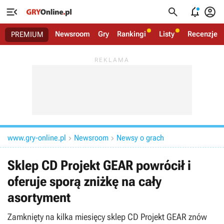




Newsroom
Gry
Rankingi
Listy
Recenzje
PREMIUM
www.gry-online.pl
Newsroom
Newsy o grach


Sklep CD Projekt GEAR powrócił i
oferuje sporą zniżkę na cały
asortyment
Zamknięty na kilka miesięcy sklep CD Projekt GEAR znów