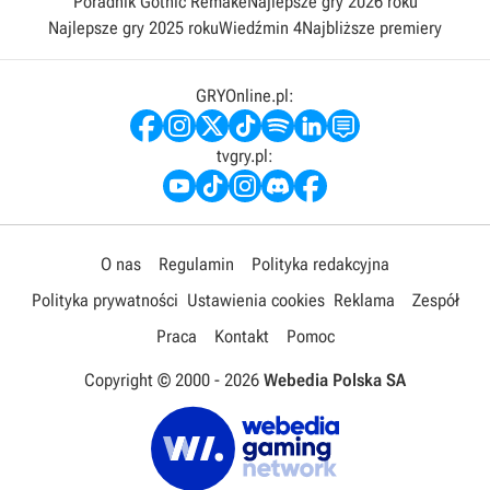
Poradnik Gothic Remake
Najlepsze gry 2026 roku
Najlepsze gry 2025 roku
Wiedźmin 4
Najbliższe premiery
GRYOnline.pl:
tvgry.pl:
O nas
Regulamin
Polityka redakcyjna
Polityka prywatności
Ustawienia cookies
Reklama
Zespół
Praca
Kontakt
Pomoc
Copyright © 2000 -
2026
Webedia Polska SA