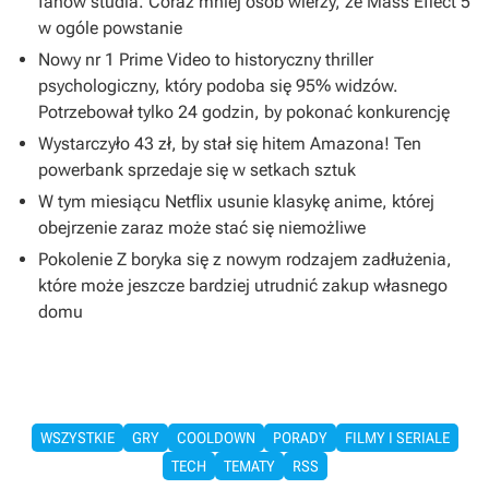
fanów studia. Coraz mniej osób wierzy, że Mass Effect 5
w ogóle powstanie
Nowy nr 1 Prime Video to historyczny thriller
psychologiczny, który podoba się 95% widzów.
Potrzebował tylko 24 godzin, by pokonać konkurencję
Wystarczyło 43 zł, by stał się hitem Amazona! Ten
powerbank sprzedaje się w setkach sztuk
W tym miesiącu Netflix usunie klasykę anime, której
obejrzenie zaraz może stać się niemożliwe
Pokolenie Z boryka się z nowym rodzajem zadłużenia,
które może jeszcze bardziej utrudnić zakup własnego
domu
WSZYSTKIE
GRY
COOLDOWN
PORADY
FILMY I SERIALE
TECH
TEMATY
RSS