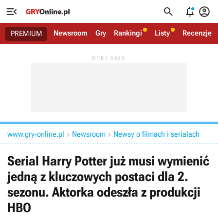




Newsroom
Gry
Rankingi
Listy
Recenzje
PREMIUM
www.gry-online.pl
Newsroom
Newsy o filmach i serialach


Serial Harry Potter już musi wymienić
jedną z kluczowych postaci dla 2.
sezonu. Aktorka odeszła z produkcji
HBO