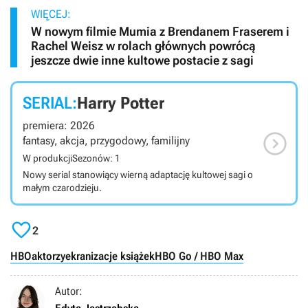
WIĘCEJ:
W nowym filmie Mumia z Brendanem Fraserem i
Rachel Weisz w rolach głównych powrócą
jeszcze dwie inne kultowe postacie z sagi
SERIAL:
Harry Potter
premiera: 2026

fantasy, akcja, przygodowy, familijny
W produkcji
Sezonów: 1
Nowy serial stanowiący wierną adaptację kultowej sagi o
małym czarodzieju.

2
HBO
aktorzy
ekranizacje książek
HBO Go / HBO Max
Autor: