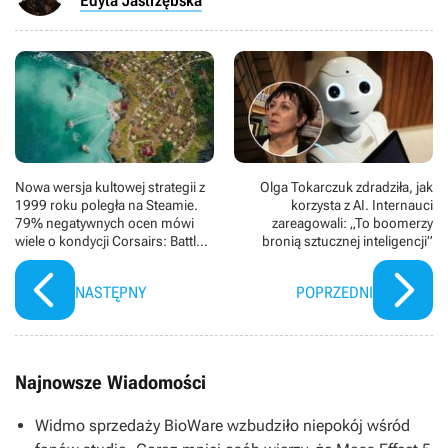
Edyta Jastrzębska
Nowa wersja kultowej strategii z
Olga Tokarczuk zdradziła, jak
1999 roku poległa na Steamie.
korzysta z AI. Internauci
79% negatywnych ocen mówi
zareagowali: „To boomerzy
wiele o kondycji Corsairs: Battle
bronią sztucznej inteligencji”
of the Caribbean
NASTĘPNY
POPRZEDNI
Najnowsze Wiadomości
Widmo sprzedaży BioWare wzbudziło niepokój wśród