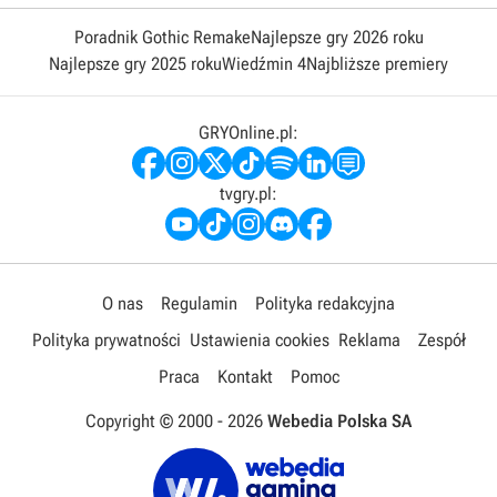
Poradnik Gothic Remake
Najlepsze gry 2026 roku
Najlepsze gry 2025 roku
Wiedźmin 4
Najbliższe premiery
GRYOnline.pl:
tvgry.pl:
O nas
Regulamin
Polityka redakcyjna
Polityka prywatności
Ustawienia cookies
Reklama
Zespół
Praca
Kontakt
Pomoc
Copyright © 2000 -
2026
Webedia Polska SA