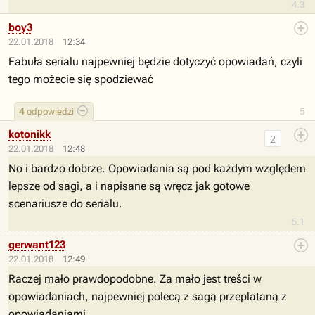
4.3
boy3
22.01.2018
12:34
Fabuła serialu najpewniej będzie dotyczyć opowiadań, czyli
tego możecie się spodziewać
4
odpowiedzi
5
kotonikk
2
22.01.2018
12:48
No i bardzo dobrze. Opowiadania są pod każdym względem
lepsze od sagi, a i napisane są wręcz jak gotowe
scenariusze do serialu.
5.1
gerwant123
22.01.2018
12:49
Raczej mało prawdopodobne. Za mało jest treści w
opowiadaniach, najpewniej polecą z sagą przeplataną z
opowiadaniami.