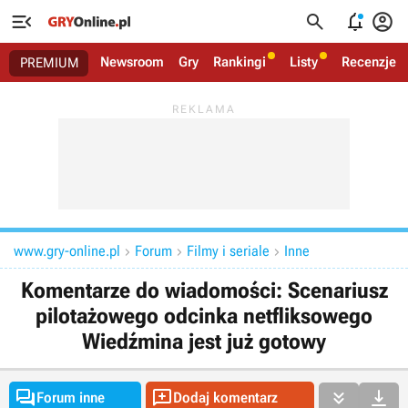




Newsroom
Gry
Rankingi
Listy
Recenzje
PREMIUM
www.gry-online.pl
Forum
Filmy i seriale
Inne



Komentarze do wiadomości: Scenariusz
pilotażowego odcinka netfliksowego
Wiedźmina jest już gotowy




Forum inne
Dodaj komentarz