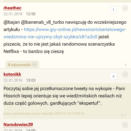
rheathec
1
22.01.2018
12:50
@bajan @banenab_v8_turbo nawiązuję do wcześniejszego
artykułu -
https://www.gry-online.pl/newsroom/serialowego-
wiedzmina-nie-ujrzymy-zbyt-szybko/z81a3c0
jeżeli
piszecie, że to nie jest jakaś randomowa scenarzystka
Netflixa - to bardzo się cieszę
4
odpowiedzi
6
kotonikk
4
22.01.2018
13:03
Poczytaj sobie jej przetłumaczone tweety na wykopie - Pani
Hissrich lepiej orientuje się we wiedźmińskich realiach niż
duża część golowych, gardłujących "ekspertuf".
post wyedytowany przez kotonikk 2018-01-22 13:04:14
6.1
Narodowiec39
22.01.2018
14:00