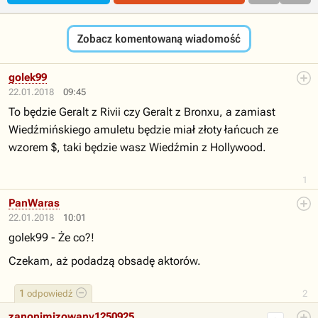
Zobacz komentowaną wiadomość
golek99
22.01.2018
09:45
To będzie Geralt z Rivii czy Geralt z Bronxu, a zamiast
Wiedźmińskiego amuletu będzie miał złoty łańcuch ze
wzorem $, taki będzie wasz Wiedźmin z Hollywood.
1
PanWaras
22.01.2018
10:01
golek99 - Że co?!
Czekam, aż podadzą obsadę aktorów.
1
odpowiedź
2
zanonimizowany1250925