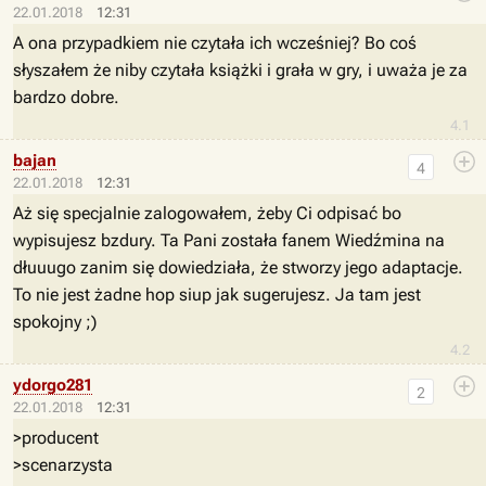
22.01.2018
12:31
A ona przypadkiem nie czytała ich wcześniej? Bo coś
słyszałem że niby czytała książki i grała w gry, i uważa je za
bardzo dobre.
4.1
bajan
4
22.01.2018
12:31
Aż się specjalnie zalogowałem, żeby Ci odpisać bo
wypisujesz bzdury. Ta Pani została fanem Wiedźmina na
dłuuugo zanim się dowiedziała, że stworzy jego adaptacje.
To nie jest żadne hop siup jak sugerujesz. Ja tam jest
spokojny ;)
4.2
ydorgo281
2
22.01.2018
12:31
>producent
>scenarzysta