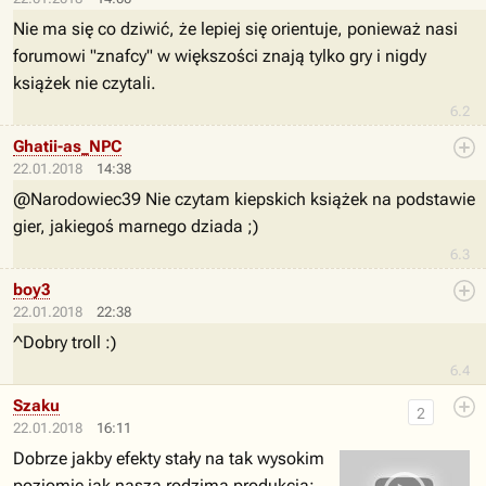
Nie ma się co dziwić, że lepiej się orientuje, ponieważ nasi
forumowi "znafcy" w większości znają tylko gry i nigdy
książek nie czytali.
6.2
Ghatii-as_NPC
22.01.2018
14:38
@Narodowiec39 Nie czytam kiepskich książek na podstawie
gier, jakiegoś marnego dziada ;)
6.3
boy3
22.01.2018
22:38
^Dobry troll :)
6.4
Szaku
2
22.01.2018
16:11
Dobrze jakby efekty stały na tak wysokim
poziomie jak nasza rodzima produkcja: