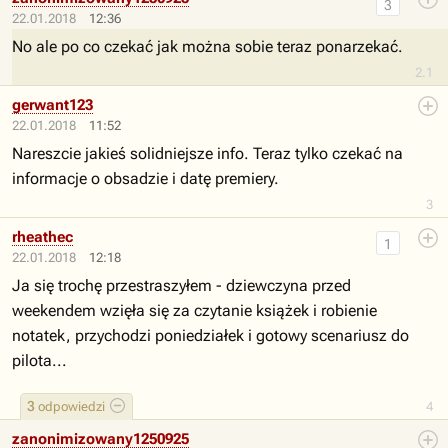
3
22.01.2018
12:36
No ale po co czekać jak można sobie teraz ponarzekać.
2.1
gerwant123
22.01.2018
11:52
Nareszcie jakieś solidniejsze info. Teraz tylko czekać na
informacje o obsadzie i datę premiery.
3
rheathec
1
22.01.2018
12:18
Ja się trochę przestraszyłem - dziewczyna przed
weekendem wzięła się za czytanie książek i robienie
notatek, przychodzi poniedziałek i gotowy scenariusz do
pilota...
3
odpowiedzi
4
zanonimizowany1250925