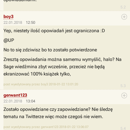
5.2
boy3
22.01.2018
12:50
Yep, niestety ilość opowiadań jest ograniczona :D
@UP
No to się zdziwisz bo to zostało potwierdzone
Zresztą opowiadania można samemu wymyślić, halo? Na
Sage wiedźmina zbyt wcześnie, przecież nie będą
ekranizować 100% książek tylko,
post wyedytowany przez boy3 2018-01-22 13:01:20
5.3
gerwant123
22.01.2018
13:04
Zostało opowiedziane czy zapowiedziane? Nie śledzę
tematu na Twitterze więc może czegoś nie wiem.
post wyedytowany przez gerwant123 2018-01-22 13:06:07
5.4