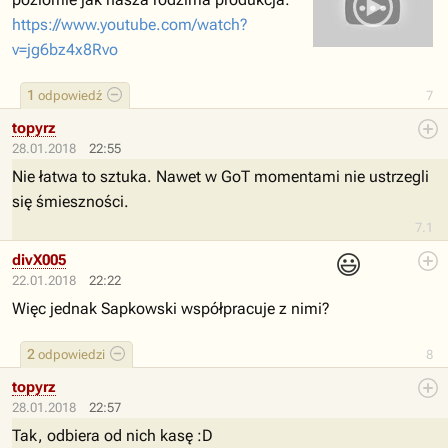
https://www.youtube.com/watch?
v=jg6bz4x8Rvo
1
odpowiedź
7
topyrz
28.01.2018
22:55
Nie łatwa to sztuka. Nawet w GoT momentami nie ustrzegli
się śmieszności.
7.1
😃
divX005
22.01.2018
22:22
Więc jednak Sapkowski współpracuje z nimi?
2
odpowiedzi
8
topyrz
28.01.2018
22:57
Tak, odbiera od nich kasę :D