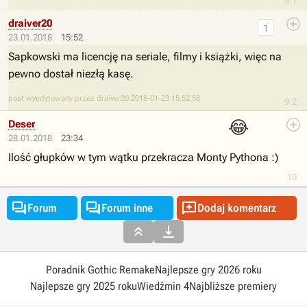
9.1
draiver20
1
23.01.2018
15:52
Sapkowski ma licencję na seriale, filmy i książki, więc na
pewno dostał niezłą kasę.
post wyedytowany przez draiver20 2018-01-23 15:52:58
9.2
😂
Deser
28.01.2018
23:34
Ilość głupków w tym wątku przekracza Monty Pythona :)
10



Forum
Forum inne
Dodaj komentarz


Poradnik Gothic Remake
Najlepsze gry 2026 roku
Najlepsze gry 2025 roku
Wiedźmin 4
Najbliższe premiery