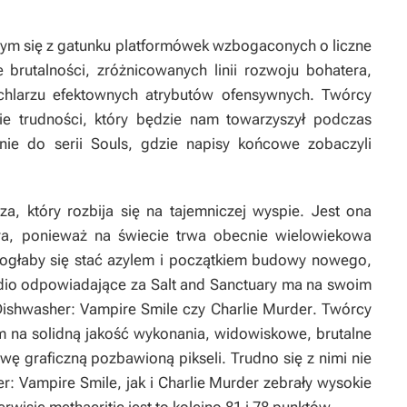
ym się z gatunku platformówek wzbogaconych o liczne
brutalności, zróżnicowanych linii rozwoju bohatera,
hlarzu efektownych atrybutów ofensywnych. Twórcy
e trudności, który będzie nam towarzyszył podczas
anie do serii
Souls
, gdzie napisy końcowe zobaczyli
, który rozbija się na tajemniczej wyspie. Jest ona
ra, ponieważ na świecie trwa obecnie wielowiekowa
ogłaby się stać azylem i początkiem budowy nowego,
udio odpowiadające za
Salt and Sanctuary
ma na swoim
ishwasher: Vampire Smile
czy
Charlie Murder
. Twórcy
m na solidną jakość wykonania, widowiskowe, brutalne
wę graficzną pozbawioną pikseli. Trudno się z nimi nie
r: Vampire Smile,
jak i
Charlie Murder
zebrały wysokie