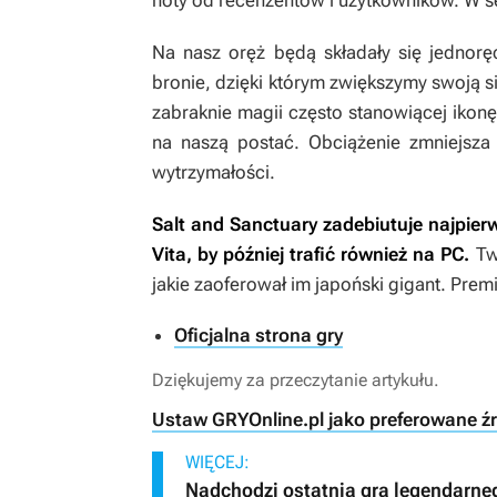
noty od recenzentów i użytkowników. W ser
Na nasz oręż będą składały się jednorę
bronie, dzięki którym zwiększymy swoją s
zabraknie magii często stanowiącej ikon
na naszą postać. Obciążenie zmniejsza
wytrzymałości.
Salt and Sanctuary
zadebiutuje najpierw
Vita, by później trafić również na PC.
Tw
jakie zaoferował im japoński gigant. Prem
Oficjalna strona gry
Dziękujemy za przeczytanie artykułu.
Ustaw GRYOnline.pl jako preferowane ź
WIĘCEJ:
Nadchodzi ostatnia gra legendarnego