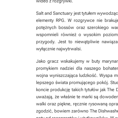
wideo z rozgrywki.
Salt and Sanctuary
jest tytułem wywodząc
elementy RPG. W rozgrywce nie brakuje 
potężnych bossów oraz szerokiego wac
wspomnieli również o wysokim poziomi
przygody. Jest to niewątpliwie nawiąz
wyłącznie najwytrwalsi.
Jako gracz wskakujemy w buty marynarza
promykiem nadziei dla naszego bohate
wojna wyniszczająca ludzkość. Wyspa m
lepszego świata promującego pokój. St
koncie produkcję takich tytułów jak
The D
uważają, że właśnie te marki są dowode
walki oraz piękne, ręcznie rysowaną opra
zgodzić, bowiem zarówno
The Dishwashe