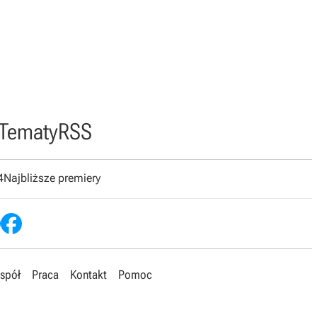
Tematy
RSS
4
Najbliższe premiery
spół
Praca
Kontakt
Pomoc