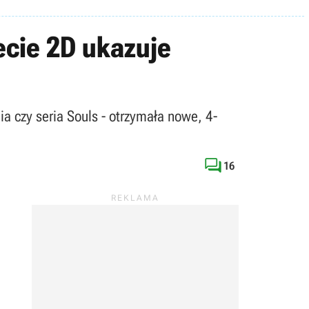
ecie 2D ukazuje
a czy seria Souls - otrzymała nowe, 4-

16