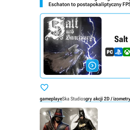
Eschaton to postapokaliptyczny FP
Salt


gameplaye
Ska Studios
gry akcji 2D / izomet