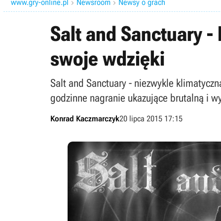
www.gry-online.pl
Newsroom
Newsy o grach


Salt and Sanctuary -
swoje wdzięki
Salt and Sanctuary - niezwykle klimatyczn
godzinne nagranie ukazujące brutalną i 
Konrad Kaczmarczyk
20 lipca 2015 17:15