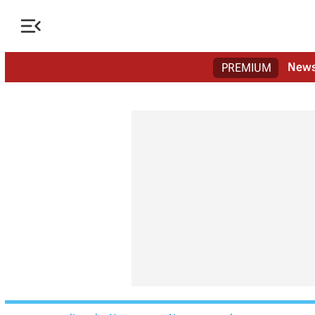

New
PREMIUM