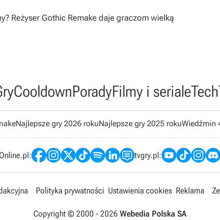
ony? Reżyser Gothic Remake daje graczom wielką
Gry
Cooldown
Porady
Filmy i seriale
Tech
emake
Najlepsze gry 2026 roku
Najlepsze gry 2025 roku
Wiedźmin 
nline.pl:
tvgry.pl:
edakcyjna
Polityka prywatności
Ustawienia cookies
Reklama
Ze
Copyright © 2000 -
2026
Webedia Polska SA