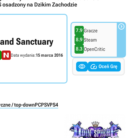
S osadzony na Dzikim Zachodzie

7.9
Gracze
 and Sanctuary
8.9
Steam
8.3
OpenCritic
Data wydania:
15 marca 2016


Oceń Grę
ryczne / top-down
PC
PSV
PS4