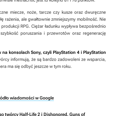
wisie methacritic jest to kolejno 81 i 78 punktów.
czne miecze, noże, tarcze czy kusze oraz dwuręczne
iłę rażenia, ale gwałtownie zmniejszymy mobilność. Nie
ę produkcji RPG. Ciężar ładunku wypływa bezpośrednio
 szybkość poruszania i przewrotów oraz regenerację
 na konsolach Sony, czyli PlayStation 4 i PlayStation
órcy informują, że są bardzo zadowoleni ze wsparcia,
iera ma się odbyć jeszcze w tym roku.
ródło wiadomości w Google
 twórcy Half-Life 2 i Dishonored. Guns of