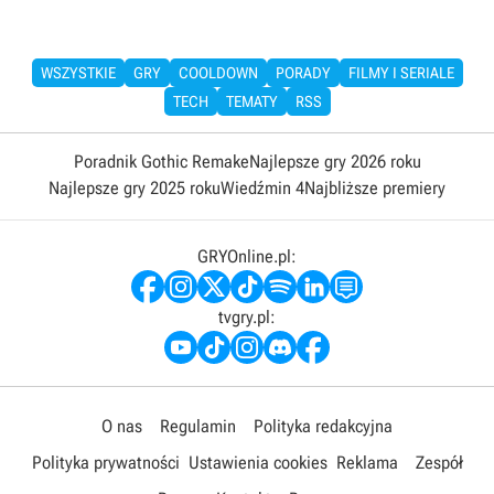
WSZYSTKIE
GRY
COOLDOWN
PORADY
FILMY I SERIALE
TECH
TEMATY
RSS
Poradnik Gothic Remake
Najlepsze gry 2026 roku
Najlepsze gry 2025 roku
Wiedźmin 4
Najbliższe premiery
GRYOnline.pl:
tvgry.pl:
O nas
Regulamin
Polityka redakcyjna
Polityka prywatności
Ustawienia cookies
Reklama
Zespół