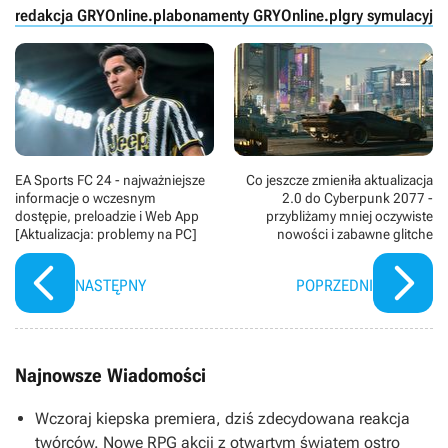
redakcja GRYOnline.pl
abonamenty GRYOnline.pl
gry symulacyjn
EA Sports FC 24 - najważniejsze
Co jeszcze zmieniła aktualizacja
informacje o wczesnym
2.0 do Cyberpunk 2077 -
dostępie, preloadzie i Web App
przybliżamy mniej oczywiste
[Aktualizacja: problemy na PC]
nowości i zabawne glitche
NASTĘPNY
POPRZEDNI
Najnowsze Wiadomości
Wczoraj kiepska premiera, dziś zdecydowana reakcja
twórców. Nowe RPG akcji z otwartym światem ostro