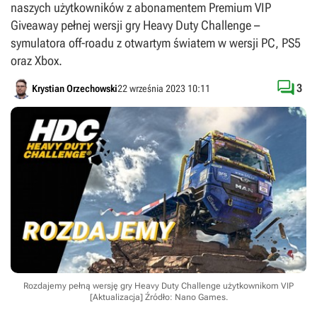
naszych użytkowników z abonamentem Premium VIP
Giveaway pełnej wersji gry Heavy Duty Challenge –
symulatora off-roadu z otwartym światem w wersji PC, PS5
oraz Xbox.

3
Krystian Orzechowski
22 września 2023 10:11
Rozdajemy pełną wersję gry Heavy Duty Challenge użytkownikom VIP
[Aktualizacja]
Źródło: Nano Games
.