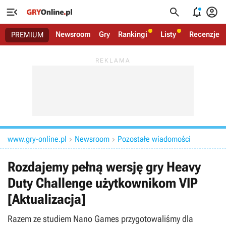




Newsroom
Gry
Rankingi
Listy
Recenzje
PREMIUM
www.gry-online.pl
Newsroom
Pozostałe wiadomości


Rozdajemy pełną wersję gry Heavy
Duty Challenge użytkownikom VIP
[Aktualizacja]
Razem ze studiem Nano Games przygotowaliśmy dla