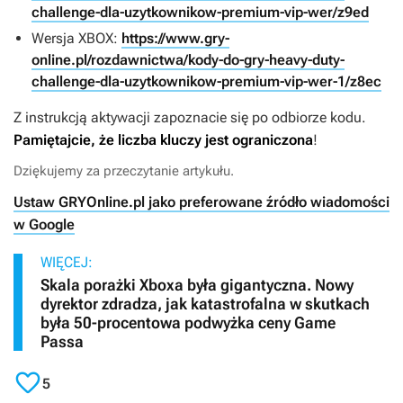
challenge-dla-uzytkownikow-premium-vip-wer/z9ed
Wersja XBOX:
https://www.gry-
online.pl/rozdawnictwa/kody-do-gry-heavy-duty-
challenge-dla-uzytkownikow-premium-vip-wer-1/z8ec
Z instrukcją aktywacji zapoznacie się po odbiorze kodu.
Pamiętajcie, że liczba kluczy jest ograniczona
!
Dziękujemy za przeczytanie artykułu.
Ustaw GRYOnline.pl jako preferowane źródło wiadomości
w Google
WIĘCEJ:
Skala porażki Xboxa była gigantyczna. Nowy
dyrektor zdradza, jak katastrofalna w skutkach
była 50-procentowa podwyżka ceny Game
Passa

5